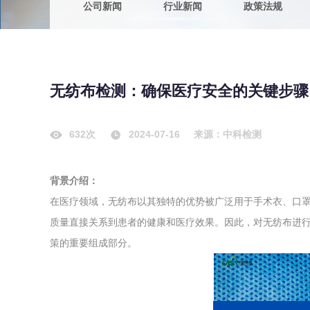
公司新闻
行业新闻
政策法规
农副产品
咨询服务
质量鉴定
卫生评价
绿色工厂
无纺布检测：确保医疗安全的关键步骤
专项服务
清洁生产
新能源
632次
2024-07-16
来源：中科检测
测绘测量
综合检测
背景介绍：
地理信息
在医疗领域，无纺布以其独特的优势被广泛用于手术衣、口
海洋测绘
质量直接关系到患者的健康和医疗效果。因此，对无纺布进
策的重要组成部分。
环保工程
VOCs废