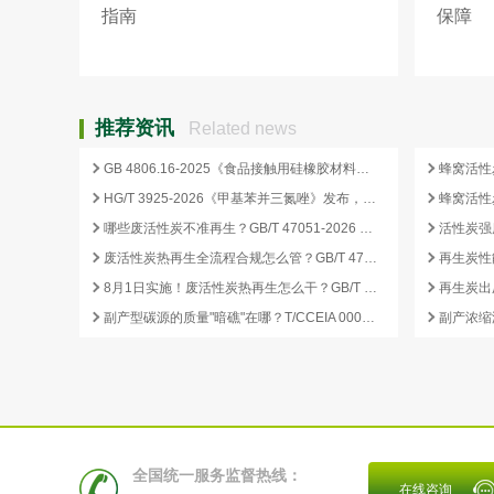
指南
保障
推荐资讯
Related news
GB 4806.16-2025《食品接触用硅橡胶材料及制品》标准解析
HG/T 3925-2026《甲基苯并三氮唑》发布，2026 年 12 月 1 日起实施
哪些废活性炭不准再生？GB/T 47051-2026 划定的禁止再生红线
废活性炭热再生全流程合规怎么管？GB/T 47051-2026 从分类到出厂检测
再生炭性
8月1日实施！废活性炭热再生怎么干？GB/T 47051-2026 八步程序这样落地
副产型碳源的质量"暗礁"在哪？T/CCEIA 0006-2026 重金属与 COD 合规红线
全国统一服务监督热线：
在线咨询