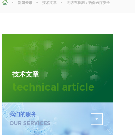
新闻资讯
技术文章
无纺布检测：确保医疗安全
的关键步骤
污水检测
证
排污许可证办理
查
更多
在线咨询
技术文章
轨道交通变形监测
technical article
遥感
更多
我们的服务
OUR SERVICES
程
固废处理工程