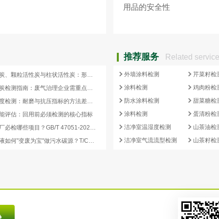
用品的安全性
推荐服务
Related servic
外墙涂料检测
芹菜籽检
蜂窝活性炭、颗粒活性炭与柱状活性炭：形态差异与检测重点对照
涂料检测
鸡肉粉检
蜂窝活性炭检测指南：废气治理企业需重点关注的5项核心指标
防水涂料检测
甜菜糖检
活性炭强度检测：耐磨与抗压指标的方法差异及验收意义
涂料检测
蛋清粉检
能评估：回用前必须检测的核心指标
洁净室温湿度检测
山茶油检
再生炭出厂必检哪些项目？GB/T 47051-2026 再生活性炭检测清单这样列
洁净室气流流型检测
山茶籽检
副产浓缩液如何"变废为宝"做污水碳源？T/CCEIA 0006-2026 核心解读