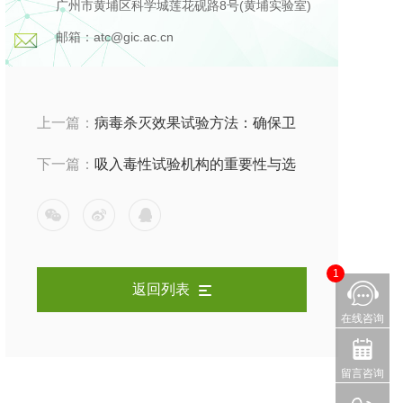
广州市黄埔区科学城莲花砚路8号(黄埔实验室)
邮箱：atc@gic.ac.cn
上一篇：
病毒杀灭效果试验方法：确保卫
生用品的安全性
下一篇：
吸入毒性试验机构的重要性与选
择指南
1
返回列表
在线咨询
留言咨询