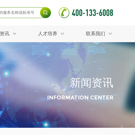
400-133-6008
资讯
人才培养
联系我们
毒杀灭试验
食品接触材料检测
光伏检测
测
声环境与振动检测
护产品检测
可靠性测试
新闻资讯
更多
分分析化验
食品安全检测
毒有害检测
洁净度检测
INFORMATION CENTER
动场地检测
化妆品检测
水产品检测
水资源检测
别
危废鉴定
射卫生检测
毒理检测
调查
更多