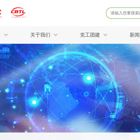
案
关于我们
党工团建
新闻
产品质量鉴定
病
解决方案
三废监测
电磁辐射检
固废危废鉴定
防
STRY SOLUTIONS
二噁英检测
土壤检测
土壤场地调查
成
球各产业提供一站式
生态环境检测
有
技术解决方案。
消毒检测备案
运
空气净化检测
涉
评价
矿山资源调查
危险废物鉴
公共卫生检测
放
环境风险评估
农用地土壤