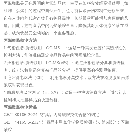
防霉检测
霉菌污染分析
丙烯酰胺是无色透明的片状结晶体，主要在某些食物经高温处理（如
油炸、烘烤）的过程中自然产生。也可能从聚合物材料中迁移出来。
它在人体内的代谢产物具有神经毒性，长期暴露可能增加患癌症的风
消毒产品备案
防螨除螨检测
险。因此，控制食品中的丙烯酰胺含量，降低其对人体健康的潜在威
胁，成为食品安全领域的一个重要课题。
微生物检测
丙烯酰胺检测方法
1.气相色谱-质谱联用（GC-MS）：这是一种高灵敏度和高选择性的
化妆品
检测方法，能够准确测定食品样品中的丙烯酰胺含量。
2.液相色谱-质谱联用（LC-MS/MS）：通过液相色谱分离和质谱检
测，该方法特别适合复杂样品的分析，提供更高的检测灵敏度。
化妆品毒理试验
化妆品毒理测试
3.毛细管电泳法（CE）：利用电泳分离技术，该方法在检测微量丙烯
酰胺时表现出色。
化妆品眼刺激试验
化妆品皮肤刺激试
4.酶联免疫吸附测定（ELISA）：这是一种快速筛查方法，适合初步
验
检测和大批量样品的快速分析。
化妆品急性经口毒
化妆品皮肤变态反
丙烯酰胺检测标准
GB/T 30166-2024 纺织品 丙烯酰胺类化合物的测定
性试验
应试验
皮肤光变态反应试
GB/T 44165.6-2024 消费品中重点化学物质检测方法 第6部分：丙烯
酰胺
验