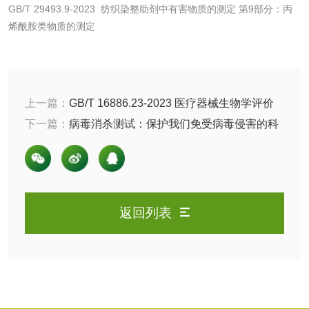
GB/T 29493.9-2023 纺织染整助剂中有害物质的测定 第9部分：丙
日化产品
烯酰胺类物质的测定
洗衣液检测
洗涤剂检测
花露水检测
蚊香液检测
上一篇：
GB/T 16886.23-2023 医疗器械生物学评价
第23部分：刺激试验
下一篇：
病毒消杀测试：保护我们免受病毒侵害的科
清洗剂检测
日化产品毒理检测
学
洗手液检测
返回列表
水处理剂
水处理药剂检测
聚丙烯酰胺检测