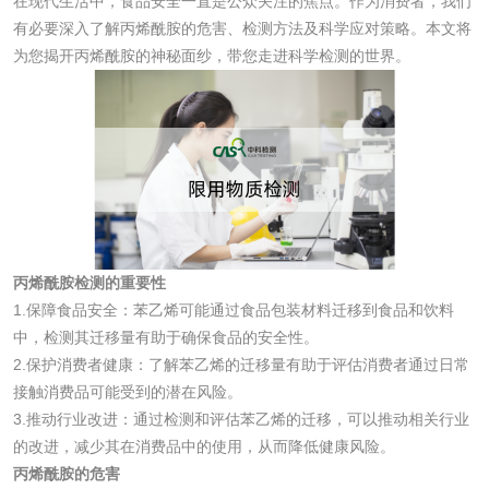
在现代生活中，食品安全一直是公众关注的焦点。作为消费者，我们
保险柜检测
气弹簧检测
有必要深入了解丙烯酰胺的危害、检测方法及科学应对策略。本文将
为您揭开丙烯酰胺的神秘面纱，带您走进科学检测的世界。
伸缩警棍检测
非金属材料
脱硫石膏检测
镀膜抗菌玻璃检测
光触媒检测
丙烯酰胺检测的重要性
1.保障食品安全：苯乙烯可能通过食品包装材料迁移到食品和饮料
中，检测其迁移量有助于确保食品的安全性。
2.保护消费者健康：了解苯乙烯的迁移量有助于评估消费者通过日常
消毒产品
接触消费品可能受到的潜在风险。
3.推动行业改进：通过检测和评估苯乙烯的迁移，可以推动相关行业
成分分析配方研发
驱蚊检测
的改进，减少其在消费品中的使用，从而降低健康风险。
丙烯酰胺的危害