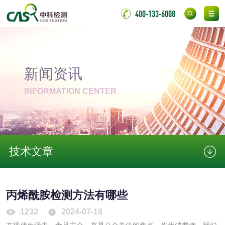
胶粘剂
400-133-6008
氯丁胶粘剂检测
通用型氯丁胶检测
阻燃型氯丁胶检测
耐高温型氯丁胶检
新闻资讯
测
无底纸冷裱膜压敏
BOPP压敏胶粘带检
INFORMATION CENTER
胶粘带检测
测
室温固化（硫化）
氟硅密封胶检测
金属
技术文章
金属材料质量检测
金属硬度测试
丙烯酰胺检测方法有哪些
金属材料检测
喷嘴检测
1232
2024-07-18