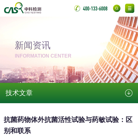
400-133-6008
金属材料检测
喷嘴检测
保险柜检测
气弹簧检测
新闻资讯
伸缩警棍检测
INFORMATION CENTER
非金属材料
脱硫石膏检测
镀膜抗菌玻璃检测
技术文章
光触媒检测
抗菌药物体外抗菌活性试验与药敏试验：区
别和联系
消毒产品