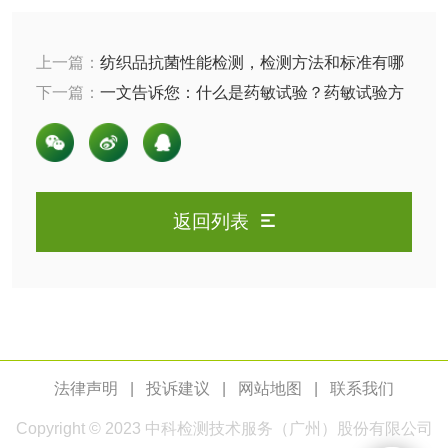
检测
木质净水用活性炭
上一篇：
纺织品抗菌性能检测，检测方法和标准有哪
检测
些？
下一篇：
一文告诉您：什么是药敏试验？药敏试验方
农药肥料
法有哪些
肥料检测
微生物肥料检测
返回列表
化肥检测
微生物菌剂检测
有机肥检测
钾肥检测
磷酸肥料检测
法律声明
|
投诉建议
|
网站地图
|
联系我们
化工试剂
Copyright © 2023
中科检测
技术服务（广州）股份有限公司