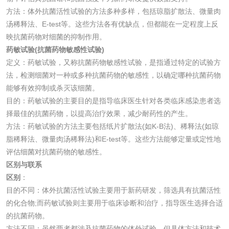
方法：体外抗菌活性试验的方法多种多样，包括琼脂扩散法、微量肉
性试验
应试验
皮肤光变态反应试
汤稀释法、E-test等。这些方法各有优缺点，但都能在一定程度上反
映抗菌药物对细菌的抑制作用。
验
药敏试验(抗菌药物敏感性试验)
日化产品
定义：药敏试验，又称抗菌药物敏感性试验，是指通过特定的试验方
法，检测细菌对一种或多种抗菌药物的敏感性，以确定哪种抗菌药物
洗衣液检测
洗涤剂检测
能够有效抑制或杀灭该细菌。
目的：药敏试验的主要目的是指导临床医生针对各类临床感染患者选
花露水检测
蚊香液检测
择最佳的抗菌药物，以提高治疗效果，减少耐药性的产生。
方法：药敏试验的方法主要包括纸片扩散法(如K-B法)、稀释法(如琼
清洗剂检测
日化产品毒理检测
脂稀释法、微量肉汤稀释法)和E-test等。这些方法能够定量或定性地
评估细菌对抗菌药物的敏感性。
区别与联系
洗手液检测
区别
：
目的不同：体外抗菌活性试验主要用于新药研发，筛选具有抗菌活性
的化合物;而药敏试验则主要用于临床诊断和治疗，指导医生选择合适
的抗菌药物。
水处理剂
方法不同：虽然两者都涉及抗菌药物的体外试验，但具体方法和技术