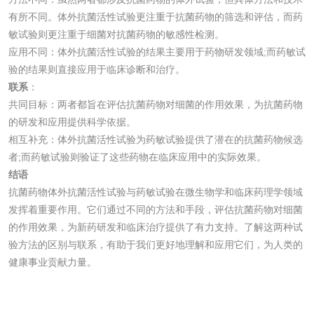
有所不同。体外抗菌活性试验更注重于抗菌药物的筛选和评估，而药
水处理药剂检测
聚丙烯酰胺检测
敏试验则更注重于细菌对抗菌药物的敏感性检测。
应用不同：体外抗菌活性试验的结果主要用于药物研发领域;而药敏试
验的结果则直接应用于临床诊断和治疗。
工业乳状氢氧化钙
铝酸钙检测
联系
：
检测
共同目标：两者都旨在评估抗菌药物对细菌的作用效果，为抗菌药物
三氯异氰尿酸检测
磷酸二氢铵检测
的研发和应用提供科学依据。
相互补充：体外抗菌活性试验为药敏试验提供了潜在的抗菌药物候选
碳酸钙检测
者;而药敏试验则验证了这些药物在临床应用中的实际效果。
结语
抗菌药物体外抗菌活性试验与药敏试验在微生物学和临床药理学领域
活性炭
发挥着重要作用。它们通过不同的方法和手段，评估抗菌药物对细菌
的作用效果，为新药研发和临床治疗提供了有力支持。了解这两种试
活性炭检测
煤质颗粒活性炭检
验方法的区别与联系，有助于我们更好地理解和应用它们，为人类的
测
健康事业贡献力量。
脱硫脱硝活性炭检
煤质活性炭检测
测
电厂水处理活性炭
木质活性炭检测