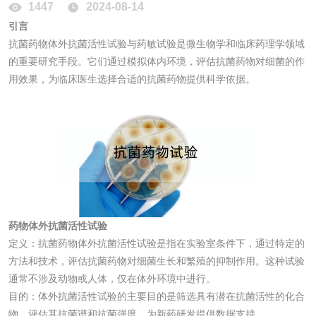
1447
2024-08-14
引言
成分分析配方研发
驱蚊检测
抗菌药物体外抗菌活性试验与药敏试验是微生物学和临床药理学领域
的重要研究手段。它们通过模拟体内环境，评估抗菌药物对细菌的作
防霉检测
霉菌污染分析
用效果，为临床医生选择合适的抗菌药物提供科学依据。
消毒产品备案
防螨除螨检测
微生物检测
化妆品
药物体外抗菌活性试验
化妆品毒理试验
化妆品毒理测试
定义：抗菌药物体外抗菌活性试验是指在实验室条件下，通过特定的
方法和技术，评估抗菌药物对细菌生长和繁殖的抑制作用。这种试验
化妆品眼刺激试验
化妆品皮肤刺激试
通常不涉及动物或人体，仅在体外环境中进行。
目的：体外抗菌活性试验的主要目的是筛选具有潜在抗菌活性的化合
验
化妆品急性经口毒
化妆品皮肤变态反
物，评估其抗菌谱和抗菌强度，为新药研发提供数据支持。