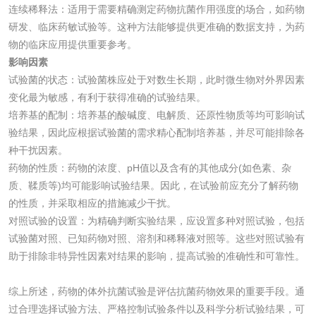
工业乳状氢氧化钙
铝酸钙检测
连续稀释法：适用于需要精确测定药物抗菌作用强度的场合，如药物
研发、临床药敏试验等。这种方法能够提供更准确的数据支持，为药
检测
物的临床应用提供重要参考。
三氯异氰尿酸检测
磷酸二氢铵检测
影响因素
试验菌的状态：试验菌株应处于对数生长期，此时微生物对外界因素
碳酸钙检测
变化最为敏感，有利于获得准确的试验结果。
培养基的配制：培养基的酸碱度、电解质、还原性物质等均可影响试
活性炭
验结果，因此应根据试验菌的需求精心配制培养基，并尽可能排除各
种干扰因素。
药物的性质：药物的浓度、pH值以及含有的其他成分(如色素、杂
活性炭检测
煤质颗粒活性炭检
质、鞣质等)均可能影响试验结果。因此，在试验前应充分了解药物
测
的性质，并采取相应的措施减少干扰。
脱硫脱硝活性炭检
煤质活性炭检测
对照试验的设置：为精确判断实验结果，应设置多种对照试验，包括
测
试验菌对照、已知药物对照、溶剂和稀释液对照等。这些对照试验有
电厂水处理活性炭
木质活性炭检测
助于排除非特异性因素对结果的影响，提高试验的准确性和可靠性。
检测
木质净水用活性炭
综上所述，药物的体外抗菌试验是评估抗菌药物效果的重要手段。通
过合理选择试验方法、严格控制试验条件以及科学分析试验结果，可