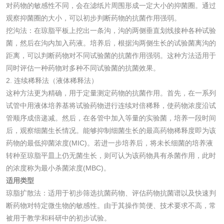
对药物的敏感性不同，会在滤纸片周围形成一定大小的抑菌圈。通过
日化产品
观察抑菌圈的大小，可以初步判断药物的抗菌作用强弱。
挖沟法：在琼脂平板上挖出一条沟，沟的两侧垂直划线接种各种试验
洗衣液检测
洗涤剂检测
菌，然后在沟内加入药液。培养后，根据沟两侧生长的试验菌离沟的
距离，可以判断药物对不同试验菌的抗菌作用强弱。这种方法适用于
花露水检测
蚊香液检测
同时评估一种药物对多种不同试验菌的抗菌效果。
2. 连续稀释法（液体稀释法）
清洗剂检测
日化产品毒理检测
这种方法更为精确，用于定量测定药物的抗菌作用。首先，在一系列
试管中用液体培养基将试验药物进行连续对倍稀释，使药物浓度沿试
管顺序成倍递减。然后，在各管中加入等量的实验菌，培养一段时间
洗手液检测
后，观察细菌生长情况。能够抑制细菌生长的最高药物稀释度即为该
药物的最低抑菌浓度(MIC)。若进一步培养后，将未长细菌的培养液
转种至琼脂平皿上仍无菌生长，则可认为该药物具有杀菌作用，此时
的浓度称为最小杀菌浓度(MBC)。
水处理剂
适用类型
琼脂扩散法：适用于初步筛选抗菌药物、评估药物抗菌谱以及快速判
水处理药剂检测
聚丙烯酰胺检测
断药物对特定微生物的敏感性。由于其操作简便、技术要求不高，常
被用于教学和科研中的初步试验。