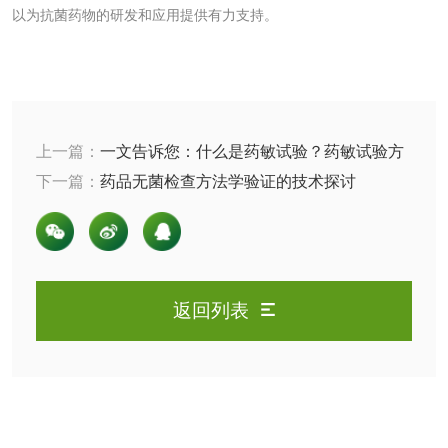
检测
以为抗菌药物的研发和应用提供有力支持。
农药肥料
肥料检测
微生物肥料检测
化肥检测
微生物菌剂检测
上一篇：
一文告诉您：什么是药敏试验？药敏试验方
法有哪些
下一篇：
药品无菌检查方法学验证的技术探讨
有机肥检测
钾肥检测
磷酸肥料检测
化工试剂
返回列表
乳酸钠检测
消泡剂检测
化工助剂检测
涂料助剂检测