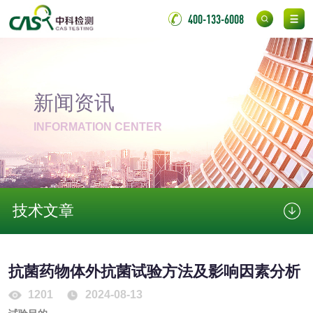
保险柜检测
气弹簧检测
400-133-6008
伸缩警棍检测
非金属材料
新闻资讯
脱硫石膏检测
镀膜抗菌玻璃检测
INFORMATION CENTER
光触媒检测
技术文章
消毒产品
抗菌药物体外抗菌试验方法及影响因素分析
成分分析配方研发
驱蚊检测
1201
2024-08-13