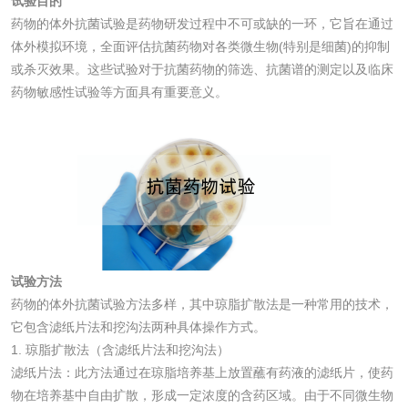
试验目的
防霉检测
霉菌污染分析
药物的体外抗菌试验是药物研发过程中不可或缺的一环，它旨在通过
体外模拟环境，全面评估抗菌药物对各类微生物(特别是细菌)的抑制
消毒产品备案
防螨除螨检测
或杀灭效果。这些试验对于抗菌药物的筛选、抗菌谱的测定以及临床
药物敏感性试验等方面具有重要意义。
微生物检测
化妆品
化妆品毒理试验
化妆品毒理测试
化妆品眼刺激试验
化妆品皮肤刺激试
试验方法
验
药物的体外抗菌试验方法多样，其中琼脂扩散法是一种常用的技术，
化妆品急性经口毒
化妆品皮肤变态反
它包含滤纸片法和挖沟法两种具体操作方式。
1. 琼脂扩散法（含滤纸片法和挖沟法）
性试验
应试验
皮肤光变态反应试
滤纸片法：此方法通过在琼脂培养基上放置蘸有药液的滤纸片，使药
物在培养基中自由扩散，形成一定浓度的含药区域。由于不同微生物
验