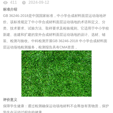
411
2024-09-12
标准介绍
防霉检测
霉菌污染分析
GB 36246-2018是中国国家标准，中小学合成材料面层运动场地评
价。该标准规定了中小学合成材料面层运动场地的术语和定义、分
消毒产品备案
防螨除螨检测
类、技术要求、试验方法、取样要求及检验规则。它适用于中小学校
新建、改建和扩建的室外合成材料面层运动场地的设计、选材、铺
微生物检测
装、检测与验收。中科检测开展GB 36246-2018 中小学合成材料面
层运动场地检测服务，检测报告具有CMA资质 。
化妆品
化妆品毒理试验
化妆品毒理测试
化妆品眼刺激试验
化妆品皮肤刺激试
验
化妆品急性经口毒
化妆品皮肤变态反
评价意义
保障学生健康：通过检测确保运动场地材料不会释放有害物质，保护
性试验
应试验
皮肤光变态反应试
学生在运动过程中的健康。