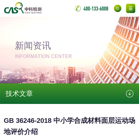
400-133-6008
保险柜检测
气弹簧检测
伸缩警棍检测
新闻资讯
非金属材料
INFORMATION CENTER
脱硫石膏检测
镀膜抗菌玻璃检测
光触媒检测
技术文章
GB 36246-2018 中小学合成材料面层运动场
消毒产品
地评价介绍
成分分析配方研发
驱蚊检测