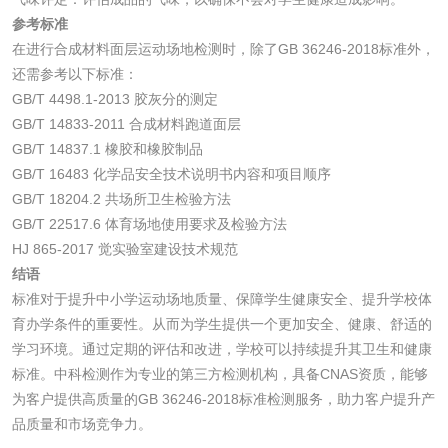
参考标准
在进行合成材料面层运动场地检测时，除了GB 36246-2018标准外，
工业乳状氢氧化钙
铝酸钙检测
还需参考以下标准：
检测
GB/T 4498.1-2013 胶灰分的测定
三氯异氰尿酸检测
磷酸二氢铵检测
GB/T 14833-2011 合成材料跑道面层
GB/T 14837.1 橡胶和橡胶制品
碳酸钙检测
GB/T 16483 化学品安全技术说明书内容和项目顺序
GB/T 18204.2 共场所卫生检验方法
GB/T 22517.6 体育场地使用要求及检验方法
活性炭
HJ 865-2017 觉实验室建设技术规范
结语
活性炭检测
煤质颗粒活性炭检
标准对于提升中小学运动场地质量、保障学生健康安全、提升学校体
测
育办学条件的重要性。从而为学生提供一个更加安全、健康、舒适的
脱硫脱硝活性炭检
煤质活性炭检测
学习环境。通过定期的评估和改进，学校可以持续提升其卫生和健康
标准。中科检测作为专业的第三方检测机构，具备CNAS资质，能够
测
电厂水处理活性炭
木质活性炭检测
为客户提供高质量的GB 36246-2018标准检测服务，助力客户提升产
品质量和市场竞争力。
检测
木质净水用活性炭