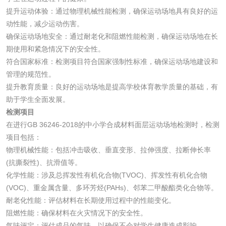
提升运动体验：通过物理机械性能检测，确保运动场地具有良好的运
验
动性能，减少运动伤害。
日化产品
确保运动场地安全：通过耐老化和阻燃性能检测，确保运动场地在长
期使用和紧急情况下的安全性。
洗衣液检测
洗涤剂检测
符合国家标准：检测项目符合国家强制性标准，确保运动场地建设和
管理的规范性。
花露水检测
蚊香液检测
提升教育质量：良好的运动场地是提高学校体育教学质量的基础，有
助于学生全面发展。
清洗剂检测
日化产品毒理检测
检测项目
在进行GB 36246-2018的中小学合成材料面层运动场地检测时，检测
项目包括：
洗手液检测
物理机械性能：包括冲击吸收、垂直变形、拉伸强度、拉断伸长率
(抗撕裂性)、抗滑值等。
化学性能：涉及总挥发性有机化合物(TVOC)、挥发性有机化合物
(VOC)、重金属含量、多环芳烃(PAHs)、邻苯二甲酸酯类化合物等。
水处理剂
耐老化性能：评估材料在长期使用过程中的性能变化。
阻燃性能：确保材料在火灾情况下的安全性。
水处理药剂检测
聚丙烯酰胺检测
气味评定：评估成品的气味，以确保不会对学生健康造成影响。