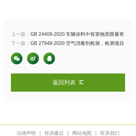
检测
农药肥料
上一篇：
GB 24409-2020 车辆涂料中有害物质限量有
肥料检测
微生物肥料检测
哪些，参考标准是什么？
下一篇：
GB 27948-2020 空气消毒剂检测，检测项目
化肥检测
微生物菌剂检测
以及检测标准有哪些？
有机肥检测
钾肥检测
返回列表
磷酸肥料检测
化工试剂
乳酸钠检测
消泡剂检测
法律声明
|
投诉建议
|
网站地图
|
联系我们