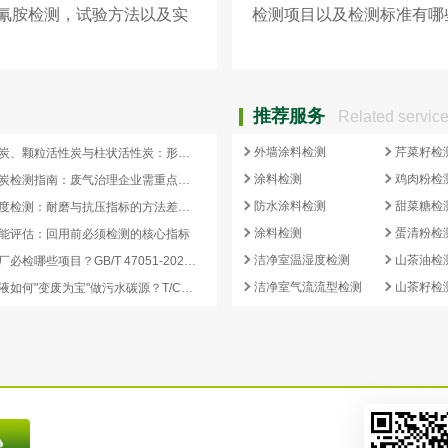
氰胺检测，试验方法以及实
检测项目以及检测标准有哪
推荐服务
Related servic
外墙涂料检测
芹菜籽检
蜂窝活性炭、颗粒活性炭与柱状活性炭：形态差异与检测重点对照
涂料检测
鸡肉粉检
蜂窝活性炭检测指南：废气治理企业需重点关注的5项核心指标
防水涂料检测
甜菜糖检
活性炭强度检测：耐磨与抗压指标的方法差异及验收意义
涂料检测
蛋清粉检
能评估：回用前必须检测的核心指标
洁净室温湿度检测
山茶油检
再生炭出厂必检哪些项目？GB/T 47051-2026 再生活性炭检测清单这样列
洁净室气流流型检测
山茶籽检
副产浓缩液如何"变废为宝"做污水碳源？T/CCEIA 0006-2026 核心解读