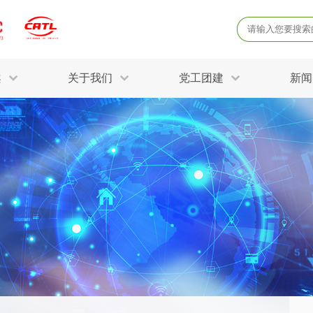
案
关于我们
党工团建
新闻
产品质量鉴定
病
解决方案
三废监测
电磁辐射检
固废危废鉴定
防
STRY SOLUTIONS
二噁英检测
土壤检测
土壤场地调查
成
球各产业提供一站式
生态环境检测
有
技术解决方案。
消毒检测备案
运
空气净化检测
涉
评价
矿山资源调查
危险废物鉴
公共卫生检测
放
环境风险评估
农用地土壤