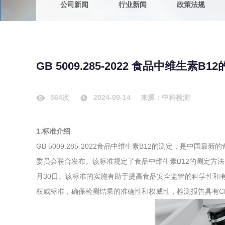
公司新闻
行业新闻
政策法规
农副产品
咨询服务
质量鉴定
卫生评价
绿色工厂
GB 5009.285-2022 食品中维生
专项服务
清洁生产
新能源
564次
2024-09-14
来源：中科检测
测绘测量
综合检测
1.标准介绍
地理信息
GB 5009.285-2022食品中维生素B12的测定，是中
海洋测绘
委员会联合发布。该标准规定了食品中维生素B12的测定方法，标
月30日。该标准的实施有助于提高食品安全监管的科学性和
环保工程
权威标准，确保检测结果的准确性和权威性，检测报告具有C
VOCs废