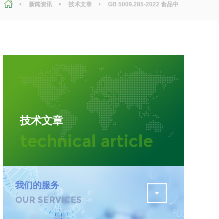
新闻资讯
技术文章
GB 5009.285-2022 食品中
维生素B12的检测，试验方法以及检测标准
污水检测
证
排污许可证办理
查
更多
在线咨询
技术文章
轨道交通变形监测
technical article
遥感
更多
我们的服务
OUR SERVICES
程
固废处理工程