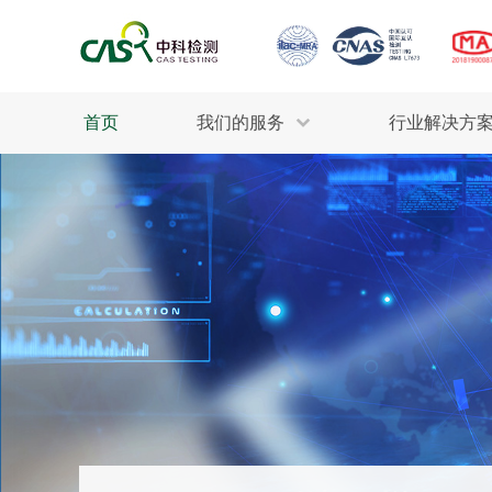
首页
我们的服务
行业解决方
生态环保
检测服务
工业材料
行业
污水检测
美妆消毒
INDU
废气检测
石油化工
为全
轻工产品
评估调查
整体
制药医疗
电子电气
耕地质量
建筑材料
场地调查