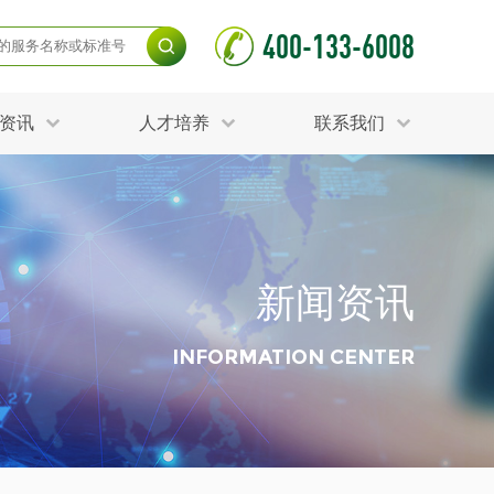
400-133-6008
资讯
人才培养
联系我们
毒杀灭试验
食品接触材料检测
光伏检测
测
声环境与振动检测
护产品检测
可靠性测试
新闻资讯
更多
分分析化验
食品安全检测
毒有害检测
洁净度检测
INFORMATION CENTER
动场地检测
化妆品检测
水产品检测
水资源检测
别
危废鉴定
射卫生检测
毒理检测
调查
更多