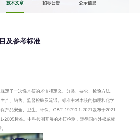
技术文章
招标公告
公示信息
土壤污染检测
评价
水土保持监测
绿色产品认
检测项目及参考标准
审核
环境风险评价
矿山场地调
在线咨询
系统
不动产测绘
工程测量
筷，该标准规定了一次性木筷的术语和定义、分类、要求、检验方法、
基准网监测
摄影测量与
的生产、销售、监督检验及流通。标准中对木筷的物理和化学
全、卫生、环保。GB/T 19790.1-2021发布于2021
0.1-2005标准。中科检测开展的木筷检测，遵循国内外权威标
质。
气治理
废气处理工程
废水处理工