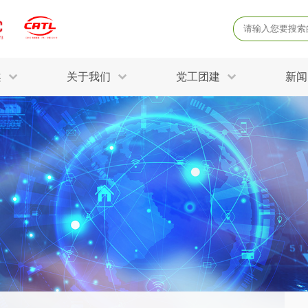
案
关于我们
党工团建
新闻
产品质量鉴定
病
解决方案
三废监测
电磁辐射检
固废危废鉴定
防
STRY SOLUTIONS
二噁英检测
土壤检测
土壤场地调查
成
球各产业提供一站式
生态环境检测
有
技术解决方案。
消毒检测备案
运
空气净化检测
涉
评价
矿山资源调查
危险废物鉴
公共卫生检测
放
环境风险评估
农用地土壤