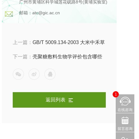
广州市黄埔区科学城莲花砚路8号(黄埔实验室)
邮箱：atc@gic.ac.cn
上一篇：
GB/T 5009.134-2003 大米中禾草
敌残留检测
下一篇：
壳聚糖敷料生物学评价包含哪些
项目
1
返回列表
在线咨询
留言咨询