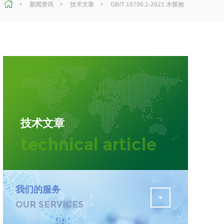
新闻资讯
技术文章
GB/T 19790.1-2021 木筷检
测，检测项目及参考标准
污水检测
证
排污许可证办理
查
更多
在线咨询
技术文章
轨道交通变形监测
technical article
遥感
更多
我们的服务
OUR SERVICES
程
固废处理工程