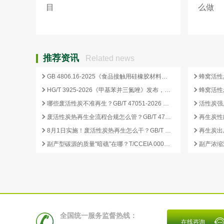
目
么做
推荐资讯
Related news
GB 4806.16-2025《食品接触用硅橡胶材料及制品》标准解析
HG/T 3925-2026《甲基苯并三氮唑》发布，2026 年 12 月 1 日起实施
哪些废活性炭不准再生？GB/T 47051-2026 划定的禁止再生红线
废活性炭热再生全流程合规怎么管？GB/T 47051-2026 从分类到出厂检测
再生炭性
8月1日实施！废活性炭热再生怎么干？GB/T 47051-2026 八步程序这样落地
副产型碳源的质量"暗礁"在哪？T/CCEIA 0006-2026 重金属与 COD 合规红线
全国统一服务监督热线：
在线咨询