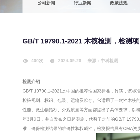
公司新闻
行业新闻
政策法规
农副产品
咨询服务
质量鉴定
卫生评价
绿色工厂
GB/T 19790.1-2021 木筷检测，
专项服务
清洁生产
新能源
400次
2024-09-26
来源：中科检测
测绘测量
综合检测
检测介绍
地理信息
GB/T 19790.1-2021是中国的推荐性国家标准，竹
海洋测绘
检验规则、标识、包装、运输及贮存。它适用于一次性木筷
性能、微生物指标、外观质量等方面都提出了具体要求，以确保产品安
环保工程
年3月9日，并自发布之日起实施，代替了之前的GB/T 1979
准，确保检测结果的准确性和权威性，检测报告具有CMA资
VOCs废