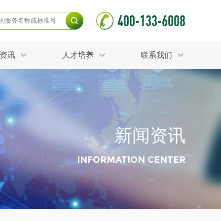
400-133-6008
资讯
人才培养
联系我们
毒杀灭试验
食品接触材料检测
光伏检测
测
声环境与振动检测
护产品检测
可靠性测试
新闻资讯
更多
分分析化验
食品安全检测
毒有害检测
洁净度检测
INFORMATION CENTER
动场地检测
化妆品检测
水产品检测
水资源检测
别
危废鉴定
射卫生检测
毒理检测
调查
更多