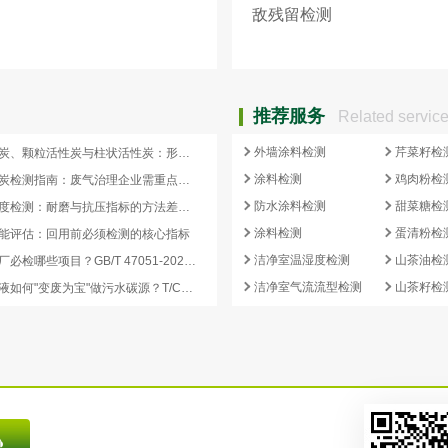
敌残留检测
推荐服务
Related servic
外墙涂料检测
芹菜籽检
蜂窝活性炭、颗粒活性炭与柱状活性炭：形态差异与检测重点对照
涂料检测
鸡肉粉检
蜂窝活性炭检测指南：废气治理企业需重点关注的5项核心指标
防水涂料检测
甜菜糖检
活性炭强度检测：耐磨与抗压指标的方法差异及验收意义
涂料检测
蛋清粉检
能评估：回用前必须检测的核心指标
洁净室温湿度检测
山茶油检
再生炭出厂必检哪些项目？GB/T 47051-2026 再生活性炭检测清单这样列
洁净室气流流型检测
山茶籽检
副产浓缩液如何"变废为宝"做污水碳源？T/CCEIA 0006-2026 核心解读