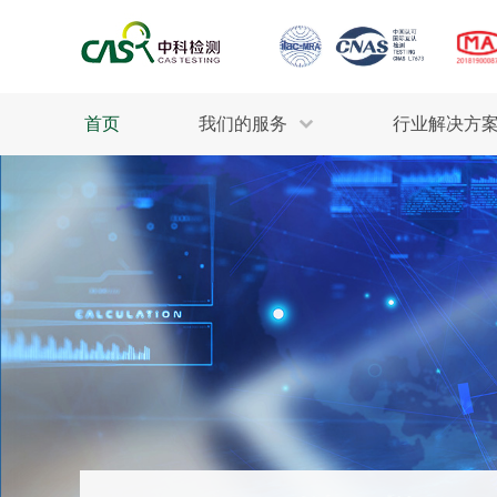
首页
我们的服务
行业解决方
生态环保
检测服务
工业材料
行业
污水检测
美妆消毒
INDU
废气检测
石油化工
为全
轻工产品
评估调查
整体
制药医疗
电子电气
耕地质量
建筑材料
场地调查