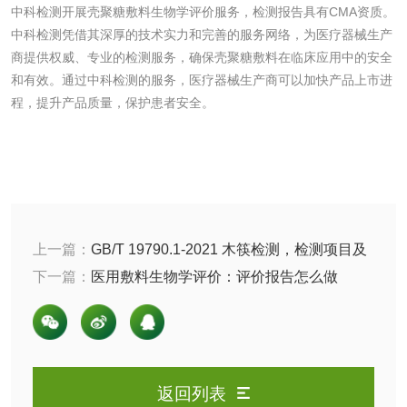
花露水检测
蚊香液检测
中科检测开展壳聚糖敷料生物学评价服务，检测报告具有CMA资质。
中科检测凭借其深厚的技术实力和完善的服务网络，为医疗器械生产
清洗剂检测
日化产品毒理检测
商提供权威、专业的检测服务，确保壳聚糖敷料在临床应用中的安全
和有效。通过中科检测的服务，医疗器械生产商可以加快产品上市进
程，提升产品质量，保护患者安全。
洗手液检测
水处理剂
上一篇：
GB/T 19790.1-2021 木筷检测，检测项目及
水处理药剂检测
聚丙烯酰胺检测
参考标准
下一篇：
医用敷料生物学评价：评价报告怎么做
工业乳状氢氧化钙
铝酸钙检测
检测
三氯异氰尿酸检测
磷酸二氢铵检测
返回列表