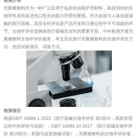
检测介绍
非金属材料
壳聚糖敷料作为一种广泛应用于临床的创面护理材料，因其独特的生
物学性质和促进伤口愈合的能力而受到重视。作为直接与人体创面接
脱硫石膏检测
镀膜抗菌玻璃检测
触的医疗器械，其安全性评估是产品开发和注册过程中不可或缺的环
节。生物学评价是确保医疗器械安全性的重要手段，中科检测开展壳
光触媒检测
聚糖敷料生物学评价服务，本文旨在探讨壳聚糖敷料的生物学评价方
法，包括试验项目、试验方法。
消毒产品
成分分析配方研发
驱蚊检测
防霉检测
霉菌污染分析
检测项目
根据GB/T 16886.1-2022《医疗器械生物学评价 第1部分：风险管理
消毒产品备案
防螨除螨检测
过程中的评价与试验》，GB/T 16886.10-2017 《医疗器械生物学评
价 第10部分：刺激与皮肤致敏试验》，壳聚糖敷料的生物学评价项
微生物检测