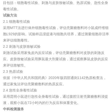
目包括：细胞毒性试验、刺激与皮肤致敏试验、热原试验、急性全身
毒性试验。
化妆品
试验方法
2.1 细胞毒性试验
采用MTT法进行体外细胞毒性试验，评估壳聚糖敷料对小鼠成纤维细
化妆品毒理试验
化妆品毒理测试
胞L929的影响。试验样品浸提液与细胞共培养，通过测量细胞存活率
来评估细胞毒性。
化妆品眼刺激试验
化妆品皮肤刺激试
2.2 刺激与皮肤致敏试验
验
刺激试验采用家兔皮内反应试验，评估壳聚糖敷料对皮肤的刺激反
化妆品急性经口毒
化妆品皮肤变态反
应。皮肤致敏试验采用豚鼠最大剂量试验，通过观察豚鼠皮肤的反应
来评估致敏性。
性试验
应试验
皮肤光变态反应试
2.3 热原试验
依据《中华人民共和国药典》2020年版四部通则1142热原检查法，
验
通过家兔法评估壳聚糖敷料的热原反应。
日化产品
2.4 急性全身毒性试验
采用昆明小鼠进行急性全身毒性试验，通过腹腔注射壳聚糖敷料浸提
洗衣液检测
洗涤剂检测
液，观察小鼠在72小时内的行为反应和体重变化。
中科检测服务