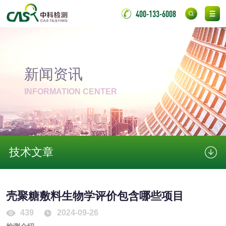
400-133-6008
测
无底纸冷裱膜压敏
BOPP压敏胶粘带检
胶粘带检测
测
室温固化（硫化）
新闻资讯
氟硅密封胶检测
金属
INFORMATION CENTER
金属材料质量检测
金属硬度测试
金属材料检测
喷嘴检测
技术文章
保险柜检测
气弹簧检测
壳聚糖敷料生物学评价包含哪些项目
伸缩警棍检测
439
2024-09-26