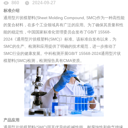
860
2024-09-27
化妆品眼刺激试验
化妆品皮肤刺激试
标准介绍
通用型片状模塑料(Sheet Molding Compound, SMC)作为一种高性能
验
化妆品急性经口毒
化妆品皮肤变态反
的复合材料，在多个工业领域具有广泛的应用。为了确保其质量和性
能的稳定性，中国国家标准化管理委员会发布了GB/T 15568-
性试验
应试验
2024《通用型片状模塑料(SMC)》标准。该标准自发布以来，为
皮肤光变态反应试
SMC的生产、检测和应用提供了明确的技术规范，进一步推动了
验
SMC行业的健康发展。中科检测开展GB/T 15568-2024通用型片状
日化产品
模塑料(SMC)检测，检测报告具有CMA资质。
洗衣液检测
洗涤剂检测
花露水检测
蚊香液检测
清洗剂检测
日化产品毒理检测
产品应用
洗手液检测
通用型片状模塑料(SMC)因其优异的机械性能、耐腐蚀性和电气绝缘