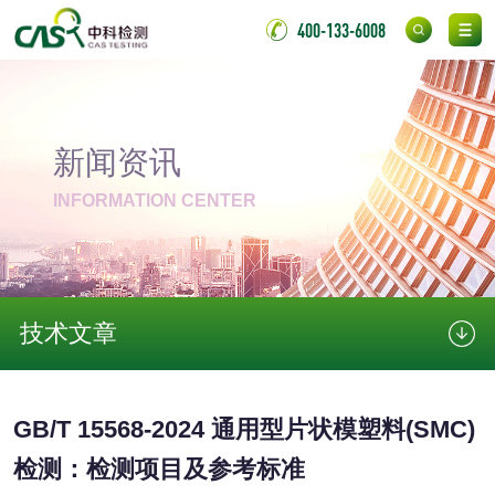
400-133-6008
消毒产品
成分分析配方研发
驱蚊检测
新闻资讯
INFORMATION CENTER
防霉检测
霉菌污染分析
消毒产品备案
防螨除螨检测
技术文章
微生物检测
化妆品
GB/T 15568-2024 通用型片状模塑料(SMC)
检测：检测项目及参考标准
化妆品毒理试验
化妆品毒理测试