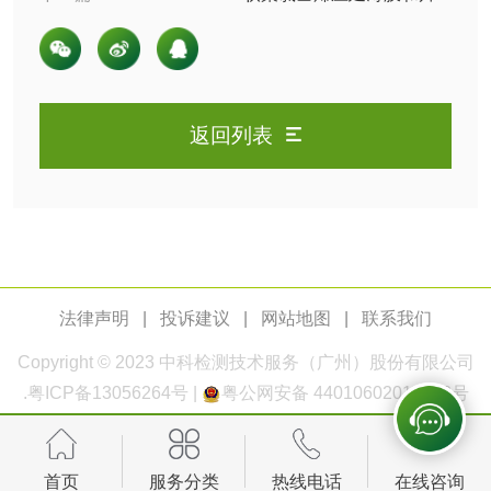
材检测
玻璃画颜料检测
儿童水粉画颜料检
测
水性印刷油墨检测
返回列表
油品
油品检测
润滑油检测
生物柴油检测
生物质燃料检测
法律声明
|
投诉建议
|
网站地图
|
联系我们
Copyright © 2023
中科检测
技术服务（广州）股份有限公司
防冻液检测
润滑油运动粘度检
.
粤ICP备13056264号
|
粤公网安备 44010602011168号
测
齿轮油检测
首页
服务分类
热线电话
在线咨询