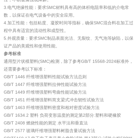
测
3.电气绝缘性能：要求SMC材料具有高的体积电阻率和低的介电常
脱硫脱硝活性炭检
煤质活性炭检测
数，以保证在电气设备中的安全应用。
4.加工性能：包括粘度、凝胶时间等指标，确保SMC混合料在加工过
测
电厂水处理活性炭
木质活性炭检测
程中具有适宜的流动性和成型性。
5.外观质量：要求SMC制品表面光洁、无裂纹、无气泡等缺陷，以保
检测
木质净水用活性炭
证产品的美观性和使用性能。
参考标准
检测
通用型片状模塑料(SMC)检测，除了参考GB/T 15568-2024标准外，
农药肥料
还需要参考以下标准：
GB/T 1446 纤维增强塑料性能试验方法总则
肥料检测
微生物肥料检测
GB/T 1447 纤维增强塑料拉伸性能试验方法
GB/T 1449 纤维增强塑料弯曲性能试验方法
化肥检测
微生物菌剂检测
GB/T 1451 纤维增强塑料简支梁式冲击韧性试验方法
GB/T 1463 纤维增强塑料密度和相对密度试验方法
有机肥检测
钾肥检测
GB/T 1634.2 塑料 负荷变形温度的测定第2部分:塑料和硬橡胶
GB/T 2408 燃烧性能的测定 水平法和垂直法
GB/T 2577 玻璃纤维增强塑料树脂含量试验方法
磷酸肥料检测