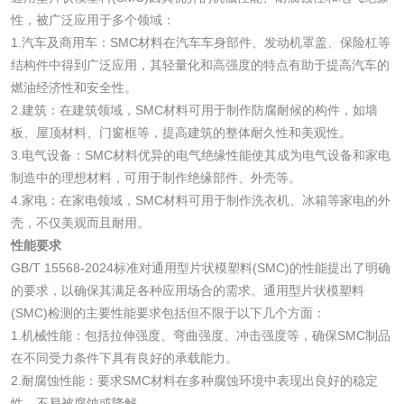
性，被广泛应用于多个领域：
1.汽车及商用车：SMC材料在汽车车身部件、发动机罩盖、保险杠等
结构件中得到广泛应用，其轻量化和高强度的特点有助于提高汽车的
水处理剂
燃油经济性和安全性。
2.建筑：在建筑领域，SMC材料可用于制作防腐耐候的构件，如墙
水处理药剂检测
聚丙烯酰胺检测
板、屋顶材料、门窗框等，提高建筑的整体耐久性和美观性。
3.电气设备：SMC材料优异的电气绝缘性能使其成为电气设备和家电
制造中的理想材料，可用于制作绝缘部件、外壳等。
工业乳状氢氧化钙
铝酸钙检测
4.家电：在家电领域，SMC材料可用于制作洗衣机、冰箱等家电的外
检测
壳，不仅美观而且耐用。
三氯异氰尿酸检测
磷酸二氢铵检测
性能要求
GB/T 15568-2024标准对通用型片状模塑料(SMC)的性能提出了明确
碳酸钙检测
的要求，以确保其满足各种应用场合的需求。通用型片状模塑料
(SMC)检测的主要性能要求包括但不限于以下几个方面：
1.机械性能：包括拉伸强度、弯曲强度、冲击强度等，确保SMC制品
活性炭
在不同受力条件下具有良好的承载能力。
2.耐腐蚀性能：要求SMC材料在多种腐蚀环境中表现出良好的稳定
活性炭检测
煤质颗粒活性炭检
性，不易被腐蚀或降解。