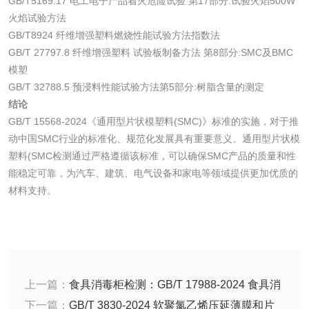
GB/T5169.17 电工电子产品着火危险试验 第17部分:试验火焰500W
火焰试验方法
化工试剂
GB/T8924 纤维增强塑料燃烧性能试验方法指数法
GB/T 27797.8 纤维增强塑料 试验板制备方法 第8部分:SMC及BMC
乳酸钠检测
消泡剂检测
模塑
GB/T 32788.5 预浸料性能试验方法第5部分:树脂含量的测定
结论
化工助剂检测
涂料助剂检测
GB/T 15568-2024《通用型片状模塑料(SMC)》标准的实施，对于推
动中国SMC行业的标准化、规范化发展具有重要意义。通用型片状模
化工原料检测
化学品检测
塑料(SMC检测通过严格遵循该标准，可以确保SMC产品的质量和性
能稳定可靠，为汽车、建筑、电气设备和家电等领域提供更加优质的
工业用氯化铵检测
材料支持。
颜料油墨
油墨检测
凹版油墨和柔印油
上一篇：
食具消毒柜检测：GB/T 17988-2024 食具消
墨检测
陶瓷颜料检测
油墨成分分析
毒柜性能要求和试验方法
下一篇：
GB/T 3830-2024 软聚氯乙烯压延薄膜和片