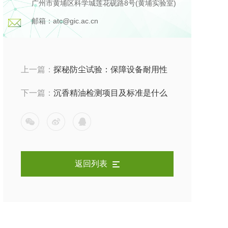
广州市黄埔区科学城莲花砚路8号(黄埔实验室)
邮箱：atc@gic.ac.cn
上一篇：
探秘防尘试验：保障设备耐用性
的关键环节
下一篇：
沉香精油检测项目及标准是什么
返回列表