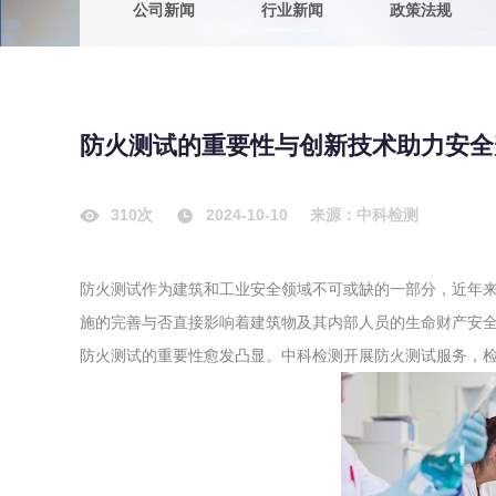
公司新闻
行业新闻
政策法规
农副产品
咨询服务
质量鉴定
卫生评价
绿色工厂
防火测试的重要性与创新技术助力安全
专项服务
清洁生产
新能源
310次
2024-10-10
来源：中科检测
测绘测量
综合检测
防火测试作为建筑和工业安全领域不可或缺的一部分，近年
地理信息
施的完善与否直接影响着建筑物及其内部人员的生命财产安
海洋测绘
防火测试的重要性愈发凸显。中科检测开展防火测试服务，检
环保工程
VOCs废