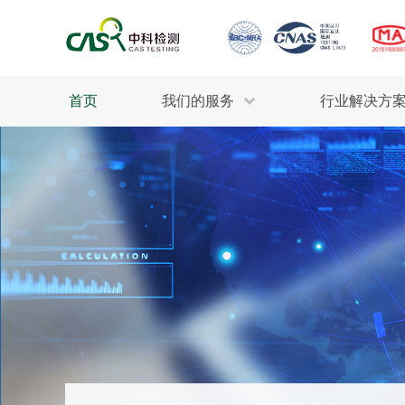
首页
我们的服务
行业解决方
生态环保
检测服务
工业材料
行业
污水检测
美妆消毒
INDU
废气检测
石油化工
为全
轻工产品
评估调查
整体
制药医疗
电子电气
耕地质量
建筑材料
场地调查