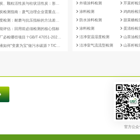
外墙涂料检测
芹菜籽检
蜂窝活性炭、颗粒活性炭与柱状活性炭：形态差异与检测重点对照
涂料检测
鸡肉粉检
蜂窝活性炭检测指南：废气治理企业需重点关注的5项核心指标
防水涂料检测
甜菜糖检
活性炭强度检测：耐磨与抗压指标的方法差异及验收意义
涂料检测
蛋清粉检
能评估：回用前必须检测的核心指标
洁净室温湿度检测
山茶油检
再生炭出厂必检哪些项目？GB/T 47051-2026 再生活性炭检测清单这样列
洁净室气流流型检测
山茶籽检
副产浓缩液如何"变废为宝"做污水碳源？T/CCEIA 0006-2026 核心解读
官方公众