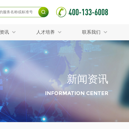
400-133-6008
资讯
人才培养
联系我们
毒杀灭试验
食品接触材料检测
光伏检测
测
声环境与振动检测
护产品检测
可靠性测试
新闻资讯
更多
分分析化验
食品安全检测
毒有害检测
洁净度检测
INFORMATION CENTER
动场地检测
化妆品检测
水产品检测
水资源检测
别
危废鉴定
射卫生检测
毒理检测
调查
更多