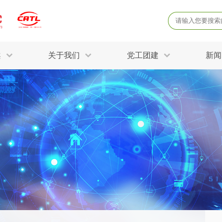
案
关于我们
党工团建
新闻
产品质量鉴定
病
解决方案
三废监测
电磁辐射检
固废危废鉴定
防
STRY SOLUTIONS
二噁英检测
土壤检测
土壤场地调查
成
球各产业提供一站式
生态环境检测
有
技术解决方案。
消毒检测备案
运
空气净化检测
涉
评价
矿山资源调查
危险废物鉴
公共卫生检测
放
环境风险评估
农用地土壤