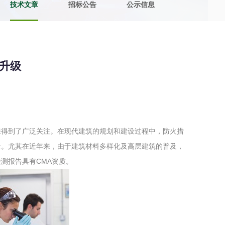
技术文章
招标公告
公示信息
土壤污染检测
评价
水土保持监测
绿色产品认
升级
审核
环境风险评价
矿山场地调
在线咨询
来得到了广泛关注。在现代建筑的规划和建设过程中，防火措
系统
不动产测绘
工程测量
全。尤其在近年来，由于建筑材料多样化及高层建筑的普及，
基准网监测
摄影测量与
测报告具有CMA资质。
气治理
废气处理工程
废水处理工