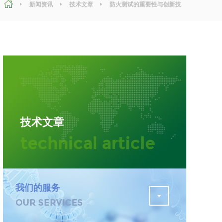
新闻资讯
技术文章
防火测试的重要性与创新技
术助力安全升级
污水检测
证
排污许可证办理
查
更多
在线咨询
技术文章
轨道交通变形监测
technical article
遥感
更多
我们的服务
OUR SERVICES
程
固废处理工程