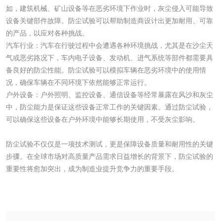
如，建筑机械、矿山设备等在恶劣环境下作业时，灰尘侵入可能导致
食品接触材料检测
奶嘴检测
设备关键部件故障。防尘试验可以帮助制造商设计出更加耐用、可靠
的产品，以应对各种挑战。
食品包装材料检测
餐具检测
汽车行业：汽车在行驶过程中会遭遇各种环境挑战，尤其是在沙尘天
气或恶劣路况下，车内电子设备、发动机、进气系统等部件都需要具
备良好的防尘性能。防尘试验可以模拟车辆在恶劣环境中的使用情
食品包装用阻隔塑
食品包装用纸铝塑
况，确保车辆在不同环境下依然能够正常运行。
料袋检测
复合膜、袋检测
户外设备：户外照明、监控设备、通信设备等经常暴露在风沙和灰尘
食品蒸煮复合膜、
中，防尘能力是保证这些设备正常工作的关键因素。通过防尘试验，
可以确保这些设备在户外环境中能够长期使用，不受灰尘影响。
袋检测
文体用品
防尘试验不仅仅是一项技术测试，更是保障设备质量和耐用性的关键
步骤。在全球市场对高质量产品需求日益增长的背景下，防尘试验的
学生用品检测
文具检测
重要性将愈加突出，成为制造业提升竞争力的重要手段。
涂改液/修正液检测
学生书包/书袋检测
橡皮擦检测
学生书包检测