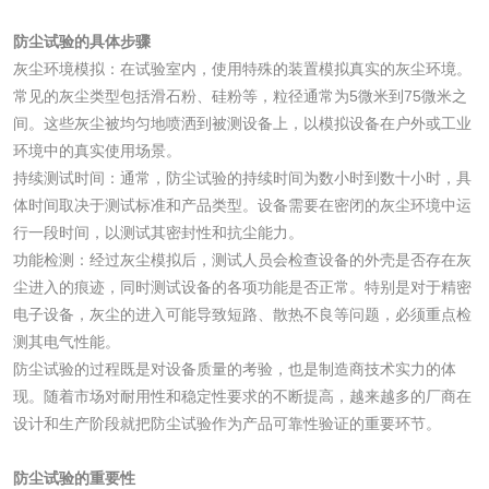
乳酸钠检测
消泡剂检测
防尘试验的具体步骤
灰尘环境模拟：在试验室内，使用特殊的装置模拟真实的灰尘环境。
化工助剂检测
涂料助剂检测
常见的灰尘类型包括滑石粉、硅粉等，粒径通常为5微米到75微米之
间。这些灰尘被均匀地喷洒到被测设备上，以模拟设备在户外或工业
环境中的真实使用场景。
化工原料检测
化学品检测
持续测试时间：通常，防尘试验的持续时间为数小时到数十小时，具
体时间取决于测试标准和产品类型。设备需要在密闭的灰尘环境中运
工业用氯化铵检测
行一段时间，以测试其密封性和抗尘能力。
功能检测：经过灰尘模拟后，测试人员会检查设备的外壳是否存在灰
颜料油墨
尘进入的痕迹，同时测试设备的各项功能是否正常。特别是对于精密
电子设备，灰尘的进入可能导致短路、散热不良等问题，必须重点检
测其电气性能。
油墨检测
凹版油墨和柔印油
防尘试验的过程既是对设备质量的考验，也是制造商技术实力的体
墨检测
现。随着市场对耐用性和稳定性要求的不断提高，越来越多的厂商在
陶瓷颜料检测
油墨成分分析
设计和生产阶段就把防尘试验作为产品可靠性验证的重要环节。
玻璃画颜料检测
儿童水粉画颜料检
防尘试验的重要性