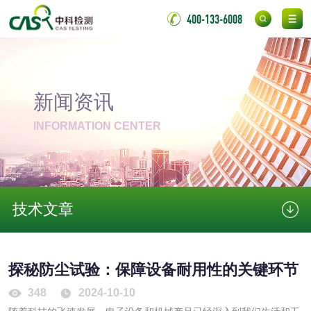
验
化妆品急性经口毒
化妆品皮肤变态反
400-133-6008
性试验
应试验
皮肤光变态反应试
验
新闻资讯
日化产品
INFORMATION CENTER
洗衣液检测
洗涤剂检测
花露水检测
蚊香液检测
技术文章
清洗剂检测
日化产品毒理检测
洗手液检测
探秘防尘试验：保障设备耐用性的关键环节
348
2024-10-10