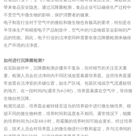
检测
木质净水用活性炭
带来食品安全隐患。通过沉降菌检测，食品企业可以确保生产过程中
不受空气中微生物的影响，保护消费者的健康。
检测
电子制造行业对于空气中的微粒和微生物也有极高的要求，特别是在
农药肥料
半导体生产和精密电子产品制造中，空气中的污染物甚至会影响到产
品的性能。因此，电子行业的洁净室同样需要依靠沉降菌检测来确保
肥料检测
微生物肥料检测
生产环境的洁净度。
化肥检测
微生物菌剂检测
如何进行沉降菌检测?
在实际操作中，沉降菌检测步骤并不复杂，但对细节的关注至关重
有机肥检测
钾肥检测
要。检测人员会在洁净间内不同区域放置暴露培养皿。这些培养皿通
常放置在洁净室的关键位置，如生产区域、包装区域或空气流通较弱
的地方。在一段时间内(通常为4小时)，培养皿暴露在空气中，等待微
磷酸肥料检测
生物自然沉降。
检测完成后，培养皿会被转移至适当的培养箱中进行微生物培养。根
化工试剂
据不同的微生物种类，培养时间和温度各不相同。通常情况下，细菌
的培养时间为24至48小时，而霉菌的培养时间可能会更长。经过培养
乳酸钠检测
消泡剂检测
后，技术人员会对培养皿上的微生物进行计数和鉴定，并与洁净间的