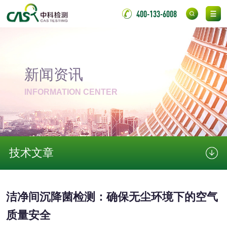
成分分析配方研发
驱蚊检测
400-133-6008
防霉检测
霉菌污染分析
消毒产品备案
防螨除螨检测
新闻资讯
INFORMATION CENTER
微生物检测
化妆品
化妆品毒理试验
化妆品毒理测试
技术文章
化妆品眼刺激试验
化妆品皮肤刺激试
洁净间沉降菌检测：确保无尘环境下的空气
验
化妆品急性经口毒
化妆品皮肤变态反
质量安全