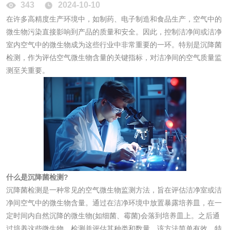
性试验
应试验
343
2024-10-10
皮肤光变态反应试
在许多高精度生产环境中，如制药、电子制造和食品生产，空气中的
验
微生物污染直接影响到产品的质量和安全。因此，控制洁净间或洁净
日化产品
室内空气中的微生物成为这些行业中非常重要的一环。特别是沉降菌
检测，作为评估空气微生物含量的关键指标，对洁净间的空气质量监
洗衣液检测
洗涤剂检测
测至关重要。
花露水检测
蚊香液检测
清洗剂检测
日化产品毒理检测
洗手液检测
什么是沉降菌检测?
沉降菌检测是一种常见的空气微生物监测方法，旨在评估洁净室或洁
净间空气中的微生物含量。通过在洁净环境中放置暴露培养皿，在一
水处理剂
定时间内自然沉降的微生物(如细菌、霉菌)会落到培养皿上。之后通
过培养这些微生物，检测并评估其种类和数量。该方法简单有效，特