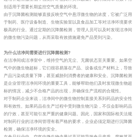
水处理药剂检测
聚丙烯酰胺检测
别适用于需要长期监控空气质量的环境。
由于沉降菌检测能够直接反映空气中悬浮微生物的浓度，它被广泛用
于制药、医疗设备制造、生物实验室以及食品加工等对洁净环境要求
工业乳状氢氧化钙
铝酸钙检测
极高的行业。通过定期的沉降菌检测，管理人员可以及时发现洁净间
检测
的微生物污染问题，从而采取有效措施避免产品受到污染。
三氯异氰尿酸检测
磷酸二氢铵检测
为什么洁净间需要进行沉降菌检测?
碳酸钙检测
在洁净间或洁净室中，维持空气的无尘、无菌状态至关重要。如果空
气中的微生物超标，它们很容易落在产品、设备或生产材料上，导致
产品污染或质量下降，甚至威胁到消费者的健康和安全。沉降菌检测
活性炭
是企业管理洁净间环境的重要工具，能够帮助他们及时发现微生物超
标的情况，减少不合格产品的出现，并确保生产流程的合规性。
活性炭检测
煤质颗粒活性炭检
对于制药企业来说，洁净间中的微生物控制直接关系到药品的安全性
测
和有效性。如果药品在生产过程中受到微生物污染，不仅会影响药品
脱硫脱硝活性炭检
煤质活性炭检测
的疗效，甚至可能引发严重的健康问题。因此，国家和国际相关法规
对制药行业的洁净间管理有着严格的要求，企业必须定期进行沉降菌
测
电厂水处理活性炭
木质活性炭检测
检测，确保洁净环境的安全。
在食品行业中，空气中微生物含量过高可能导致食品变质、腐败甚至