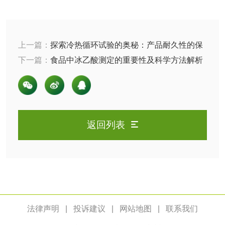
油品
上一篇：
探索冷热循环试验的奥秘：产品耐久性的保
油品检测
润滑油检测
障
下一篇：
食品中冰乙酸测定的重要性及科学方法解析
生物柴油检测
生物质燃料检测
防冻液检测
润滑油运动粘度检
返回列表
测
齿轮油检测
食品接触
法律声明
|
投诉建议
|
网站地图
|
联系我们
食品接触材料检测
奶嘴检测