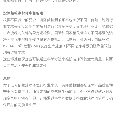
标准限值进行比较，以评估空气质量是否达标。
化工助剂检测
涂料助剂检测
沉降菌检测的频率和标准
根据不同行业的要求，沉降菌检测的频率也有所不同。例如，制药行
化工原料检测
化学品检测
业要求每个批次生产前后都进行沉降菌检测，而电子行业则可能根据
生产流程的关键阶段定期检测。国际和国家相关标准对不同等级的洁
工业用氯化铵检测
净间空气中的微生物含量有严格规定。以制药行业为例，国际标准
ISO14698和欧盟GMP(良好生产规范)对不同洁净等级的沉降菌限值
均有详细要求。
颜料油墨
这些标准确保企业可以通过科学方法来维护洁净间的空气质量，从而
提高产品的安全性和稳定性。
油墨检测
凹版油墨和柔印油
墨检测
总结
陶瓷颜料检测
油墨成分分析
对于任何依赖洁净环境的行业来说，沉降菌检测都是保障产品质量和
安全的关键工具。通过定期的空气微生物监测，企业不仅能够及时发
玻璃画颜料检测
儿童水粉画颜料检
现空气中的潜在问题，还能通过科学的数据支持优化洁净间管理，确
保产品的高质量生产。
测
水性印刷油墨检测