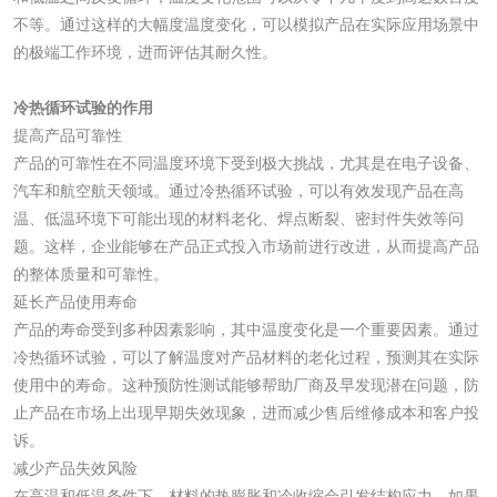
不等。通过这样的大幅度温度变化，可以模拟产品在实际应用场景中
清洗剂检测
日化产品毒理检测
的极端工作环境，进而评估其耐久性。
冷热循环试验的作用
洗手液检测
提高产品可靠性
产品的可靠性在不同温度环境下受到极大挑战，尤其是在电子设备、
汽车和航空航天领域。通过冷热循环试验，可以有效发现产品在高
温、低温环境下可能出现的材料老化、焊点断裂、密封件失效等问
水处理剂
题。这样，企业能够在产品正式投入市场前进行改进，从而提高产品
的整体质量和可靠性。
水处理药剂检测
聚丙烯酰胺检测
延长产品使用寿命
产品的寿命受到多种因素影响，其中温度变化是一个重要因素。通过
冷热循环试验，可以了解温度对产品材料的老化过程，预测其在实际
工业乳状氢氧化钙
铝酸钙检测
使用中的寿命。这种预防性测试能够帮助厂商及早发现潜在问题，防
检测
止产品在市场上出现早期失效现象，进而减少售后维修成本和客户投
三氯异氰尿酸检测
磷酸二氢铵检测
诉。
减少产品失效风险
碳酸钙检测
在高温和低温条件下，材料的热膨胀和冷收缩会引发结构应力。如果