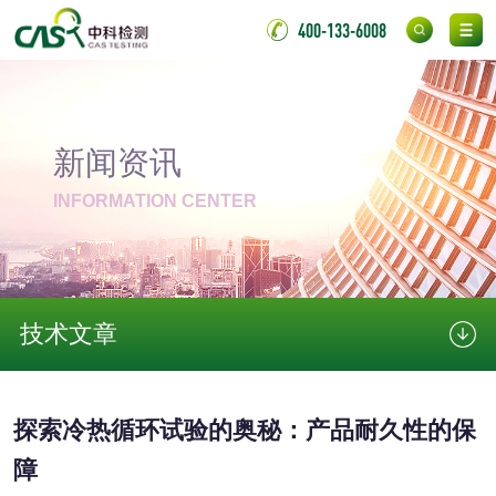
400-133-6008
脱硫石膏检测
镀膜抗菌玻璃检测
光触媒检测
新闻资讯
INFORMATION CENTER
消毒产品
成分分析配方研发
驱蚊检测
技术文章
防霉检测
霉菌污染分析
消毒产品备案
防螨除螨检测
探索冷热循环试验的奥秘：产品耐久性的保
障
微生物检测