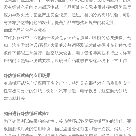
没有经过充分的冷热循环测试，产品可能在实际使用过程中因为温度
应力导致失效，甚至产生安全隐患。通过严格的冷热循环试验，可以
活性炭
有效减少这些问题的发生，提高产品在恶劣环境中的稳定性。
确保产品符合行业标准
活性炭检测
煤质颗粒活性炭检
在许多行业中，冷热循环试验是认证产品质量和性能的必要步骤。例
测
如，汽车零部件必须经过大量的冷热循环测试才能确保其在各种气候
脱硫脱硝活性炭检
煤质活性炭检测
条件下都能正常运行。航空航天设备、电子设备等高技术行业同样有
严格的冷热循环测试要求，以确保产品能够在极端环境下正常工作。
测
电厂水处理活性炭
木质活性炭检测
冷热循环试验的应用场景
检测
木质净水用活性炭
冷热循环试验广泛应用于多个行业，特别是在那些对产品质量和安全
性有极高要求的领域。例如：汽车制造，电子设备，航空航天领域，
检测
建筑材料等。
农药肥料
如何进行冷热循环试验?
肥料检测
微生物肥料检测
为了确保测试结果的准确性，冷热循环试验需要遵循严格的流程。要
根据测试对象的使用环境，确定温度变化范围和循环次数。然后，将
化肥检测
微生物菌剂检测