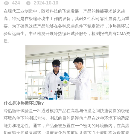
424
2024-10-10
在现代工业制造中，随着科技的飞速发展，产品的性能要求越来越
化妆品
高，特别是在极端环境中工作的设备，其耐久性和可靠性显得尤为重
要。为了确保这些产品能够在各种恶劣条件下稳定运行，冷热循环试
化妆品毒理试验
化妆品毒理测试
验应运而生。中科检测开展冷热循环试验服务，检测报告具有CMA资
质。
化妆品眼刺激试验
化妆品皮肤刺激试
验
化妆品急性经口毒
化妆品皮肤变态反
性试验
应试验
皮肤光变态反应试
验
日化产品
什么是冷热循环试验?
冷热循环试验是一种通过模拟产品在高温与低温之间快速切换的极端
洗衣液检测
洗涤剂检测
环境条件下的测试方法。测试的目的是评估产品在这种环境下的适应
能力和稳定性。通常，产品会被放置在一个密闭的环境舱内，在高温
花露水检测
蚊香液检测
和低温之间反复循环，温度变化范围可以从零下几十度到高达数百度