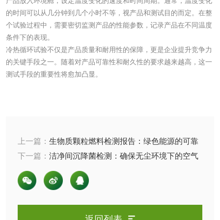
产品放入环境舱，设定温度变化的速度和时间周期。通常，温度变化
的时间可以从几分钟到几个小时不等，视产品和测试目的而定。在整
有机肥检测
钾肥检测
个试验过程中，需要密切监测产品的性能参数，记录产品在不同温度
条件下的表现。
冷热循环试验不仅是产品质量和耐用性的保障，更是企业提升竞争力
磷酸肥料检测
的关键手段之一。随着对产品可靠性和耐久性的要求越来越高，这一
测试手段的重要性将愈加凸显。
化工试剂
乳酸钠检测
消泡剂检测
化工助剂检测
涂料助剂检测
上一篇：
生物质颗粒燃料检测报告：绿色能源的可靠
保障
下一篇：
洁净间沉降菌检测：确保无尘环境下的空气
化工原料检测
化学品检测
质量安全
工业用氯化铵检测
返回列表