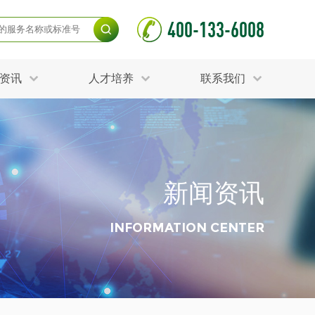
400-133-6008
资讯
人才培养
联系我们
毒杀灭试验
食品接触材料检测
光伏检测
测
声环境与振动检测
护产品检测
可靠性测试
新闻资讯
更多
分分析化验
食品安全检测
毒有害检测
洁净度检测
INFORMATION CENTER
动场地检测
化妆品检测
水产品检测
水资源检测
别
危废鉴定
射卫生检测
毒理检测
调查
更多