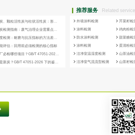
推荐服务
Related servic
外墙涂料检测
芹菜籽检
蜂窝活性炭、颗粒活性炭与柱状活性炭：形态差异与检测重点对照
涂料检测
鸡肉粉检
蜂窝活性炭检测指南：废气治理企业需重点关注的5项核心指标
防水涂料检测
甜菜糖检
活性炭强度检测：耐磨与抗压指标的方法差异及验收意义
涂料检测
蛋清粉检
能评估：回用前必须检测的核心指标
洁净室温湿度检测
山茶油检
再生炭出厂必检哪些项目？GB/T 47051-2026 再生活性炭检测清单这样列
洁净室气流流型检测
山茶籽检
再生炭还是新炭？GB/T 47051-2026 下的鉴别方法与判定要点