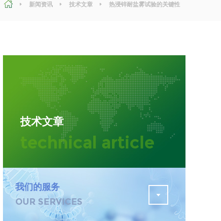
新闻资讯
技术文章
热浸锌耐盐雾试验的关键性
与行业应用
污水检测
证
排污许可证办理
查
更多
在线咨询
技术文章
轨道交通变形监测
technical article
遥感
更多
我们的服务
OUR SERVICES
程
固废处理工程