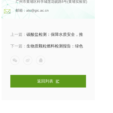
广州市黄埔区科学城莲花砚路8号(黄埔实验室)
邮箱：atc@gic.ac.cn
上一篇：
碳酸盐检测：保障水质安全，推
动环保未来
下一篇：
生物质颗粒燃料检测报告：绿色
能源的可靠保障
返回列表