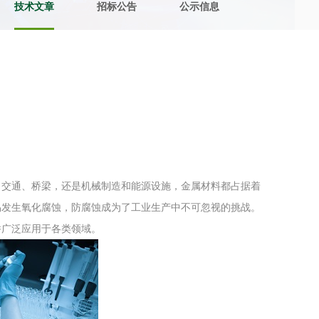
技术文章
招标公告
公示信息
土壤污染检测
评价
水土保持监测
绿色产品认
审核
环境风险评价
矿山场地调
在线咨询
、交通、桥梁，还是机械制造和能源设施，金属材料都占据着
系统
不动产测绘
工程测量
易发生氧化腐蚀，防腐蚀成为了工业生产中不可忽视的挑战。
基准网监测
摄影测量与
并广泛应用于各类领域。
气治理
废气处理工程
废水处理工