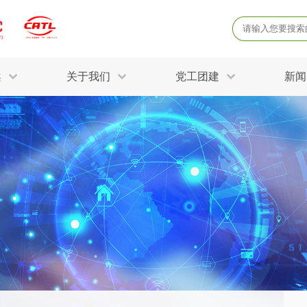
案
关于我们
党工团建
新闻
产品质量鉴定
病
解决方案
三废监测
电磁辐射检
固废危废鉴定
防
STRY SOLUTIONS
二噁英检测
土壤检测
土壤场地调查
成
球各产业提供一站式
生态环境检测
有
技术解决方案。
消毒检测备案
运
空气净化检测
涉
评价
矿山资源调查
危险废物鉴
公共卫生检测
放
环境风险评估
农用地土壤