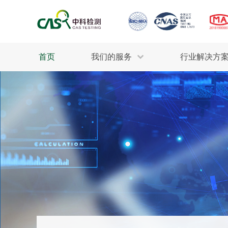
首页
我们的服务
行业解决方
生态环保
检测服务
工业材料
行业
污水检测
美妆消毒
INDU
废气检测
石油化工
为全
轻工产品
评估调查
整体
制药医疗
电子电气
耕地质量
建筑材料
场地调查