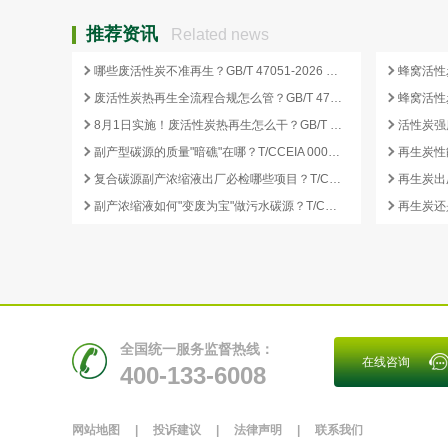
推荐资讯
Related news
哪些废活性炭不准再生？GB/T 47051-2026 划定的禁止再生红线
废活性炭热再生全流程合规怎么管？GB/T 47051-2026 从分类到出厂检测
8月1日实施！废活性炭热再生怎么干？GB/T 47051-2026 八步程序这样落地
副产型碳源的质量"暗礁"在哪？T/CCEIA 0006-2026 重金属与 COD 合规红线
再生炭性
复合碳源副产浓缩液出厂必检哪些项目？T/CCEIA 0006-2026 检测清单
副产浓缩液如何"变废为宝"做污水碳源？T/CCEIA 0006-2026 核心解读
全国统一服务监督热线：
在线咨询
400-133-6008
网站地图
|
投诉建议
|
法律声明
|
联系我们