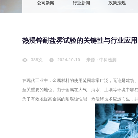
公司新闻
行业新闻
政策法规
农副产品
咨询服务
质量鉴定
卫生评价
绿色工厂
热浸锌耐盐雾试验的关键性与行业应用
专项服务
清洁生产
新能源
388次
2024-10-10
来源：中科检测
测绘测量
综合检测
在现代工业中，金属材料的使用范围非常广泛，无论是建筑
地理信息
至关重要的地位。由于金属在大气、海水、土壤等环境中容
海洋测绘
为了有效地提高金属的耐腐蚀性能，热浸锌技术应运而生，
环保工程
VOCs废