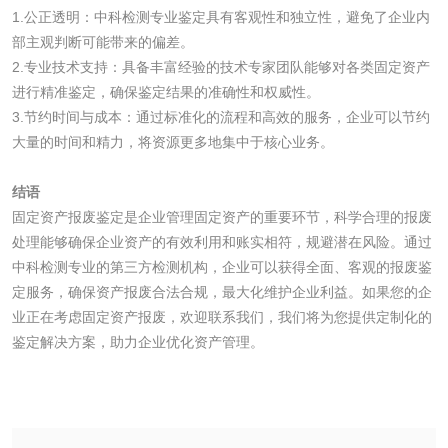
1.公正透明：中科检测专业鉴定具有客观性和独立性，避免了企业内
食品接触材料检测
奶嘴检测
部主观判断可能带来的偏差。
2.专业技术支持：具备丰富经验的技术专家团队能够对各类固定资产
食品包装材料检测
餐具检测
进行精准鉴定，确保鉴定结果的准确性和权威性。
3.节约时间与成本：通过标准化的流程和高效的服务，企业可以节约
大量的时间和精力，将资源更多地集中于核心业务。
食品包装用阻隔塑
食品包装用纸铝塑
料袋检测
复合膜、袋检测
结语
食品蒸煮复合膜、
固定资产报废鉴定是企业管理固定资产的重要环节，科学合理的报废
处理能够确保企业资产的有效利用和账实相符，规避潜在风险。通过
袋检测
文体用品
中科检测专业的第三方检测机构，企业可以获得全面、客观的报废鉴
定服务，确保资产报废合法合规，最大化维护企业利益。如果您的企
业正在考虑固定资产报废，欢迎联系我们，我们将为您提供定制化的
学生用品检测
文具检测
鉴定解决方案，助力企业优化资产管理。
涂改液/修正液检测
学生书包/书袋检测
橡皮擦检测
学生书包检测