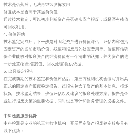
技术是否落后，无法再继续发挥效用
测
水性印刷油墨检测
修复成本是否高于其当前价值
通过技术鉴定，可以初步判断资产是否确实应当报废，或是否有残值
可回收利用。
油品
4. 价值评估
技术鉴定完成后，下一步是对固定资产进行价值评估。评估内容包括
油品检测
润滑油检测
固定资产的当前市场价值、残值和报废后的处置费用等。价值评估确
保企业能够对报废资产的经济价值有一个清晰的认知，并为资产的进
生物柴油检测
生物质燃料检测
一步处置(如出售残值、回收处理)提供依据。
5. 出具鉴定报告
防冻液检测
润滑油运动粘度检
在完成前期的技术鉴定和价值评估后，第三方检测机构会编写并出具
正式的固定资产报废鉴定报告。该报告包含了资产的基本信息、损坏
测
状况、技术鉴定结果、残值评估以及建议的报废处理方案。报告是企
齿轮油检测
业进行报废决策的重要依据，同时也是审计和财务管理的必备文件。
中科检测服务优势
中科检测是专业的第三方检测机构，开展固定资产报废鉴定服务具有
食品接触
以下优势：