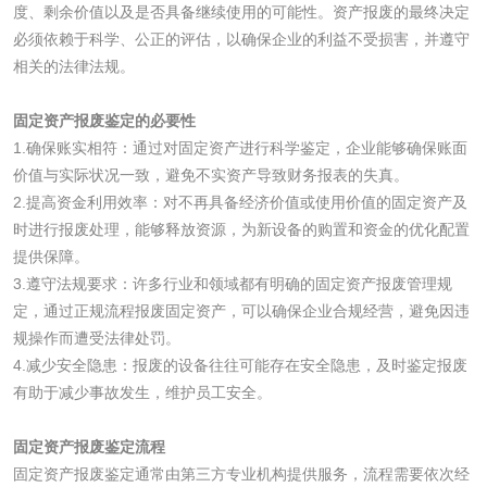
测
度、剩余价值以及是否具备继续使用的可能性。资产报废的最终决定
电厂水处理活性炭
木质活性炭检测
必须依赖于科学、公正的评估，以确保企业的利益不受损害，并遵守
相关的法律法规。
检测
木质净水用活性炭
固定资产报废鉴定的必要性
检测
1.确保账实相符：通过对固定资产进行科学鉴定，企业能够确保账面
农药肥料
价值与实际状况一致，避免不实资产导致财务报表的失真。
2.提高资金利用效率：对不再具备经济价值或使用价值的固定资产及
肥料检测
微生物肥料检测
时进行报废处理，能够释放资源，为新设备的购置和资金的优化配置
提供保障。
化肥检测
微生物菌剂检测
3.遵守法规要求：许多行业和领域都有明确的固定资产报废管理规
定，通过正规流程报废固定资产，可以确保企业合规经营，避免因违
有机肥检测
钾肥检测
规操作而遭受法律处罚。
4.减少安全隐患：报废的设备往往可能存在安全隐患，及时鉴定报废
有助于减少事故发生，维护员工安全。
磷酸肥料检测
固定资产报废鉴定流程
化工试剂
固定资产报废鉴定通常由第三方专业机构提供服务，流程需要依次经