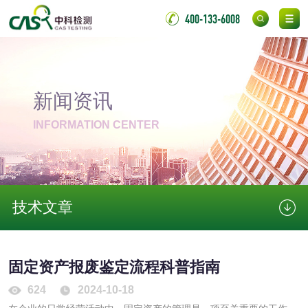
验
化妆品急性经口毒
化妆品皮肤变态反
400-133-6008
性试验
应试验
皮肤光变态反应试
验
新闻资讯
日化产品
INFORMATION CENTER
洗衣液检测
洗涤剂检测
花露水检测
蚊香液检测
技术文章
清洗剂检测
日化产品毒理检测
洗手液检测
固定资产报废鉴定流程科普指南
624
2024-10-18