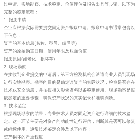
过申请、实地勘察、技术鉴定、价值评估及报告出具等步骤。以下为
乳酸钠检测
消泡剂检测
完整的鉴定流程：
1. 报废申请
化工助剂检测
涂料助剂检测
企业应根据实际需要提交固定资产报废申请。报废申请书通常包含以
下信息：
资产的基本信息(名称、型号、编号等)
化工原料检测
化学品检测
资产的原始购置日期、使用年限及账面价值
报废原因(如老化、损坏等)
工业用氯化铵检测
2. 现场勘察
在接收到企业提交的申请后，第三方检测机构会派遣专业人员到现场
颜料油墨
进行实地勘察。勘察的目的是确定该资产的实际状况，检查是否存在
技术或安全隐患，并拍摄相关影像资料以备鉴定使用。现场勘察是报
废鉴定的重要步骤，确保资产状况的真实记录和准确判断。
油墨检测
凹版油墨和柔印油
3. 技术鉴定
墨检测
根据现场勘察的结果，专业技术人员对固定资产进行详细的技术鉴
陶瓷颜料检测
油墨成分分析
定。这一环节主要是对资产的功能性进行评估，判断其是否可以修复
或继续使用。通常技术鉴定会涉及以下内容：
玻璃画颜料检测
儿童水粉画颜料检
资产损坏的严重程度