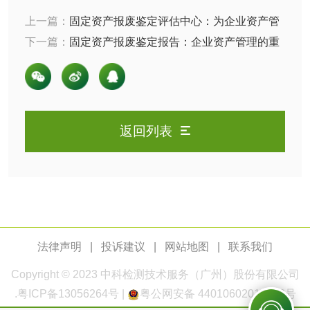
上一篇：
固定资产报废鉴定评估中心：为企业资产管
人造草坪检测
理保驾护航
下一篇：
固定资产报废鉴定报告：企业资产管理的重
要一环
卫生用品
卫生湿巾检测
普通湿巾检测
返回列表
一次性卫生用品毒
卫生用品阴道黏膜
理检测
刺激试验
一次性使用卫生用
一次性使用卫生用
品皮肤刺激试验
品皮肤变态反应试
一次性使用卫生用
验
法律声明
|
投诉建议
|
网站地图
|
联系我们
品阴道黏膜刺激试
轻工杂货
Copyright © 2023
中科检测
技术服务（广州）股份有限公司
验
.
粤ICP备13056264号
|
粤公网安备 44010602011168号
玩具检测
除臭剂检测