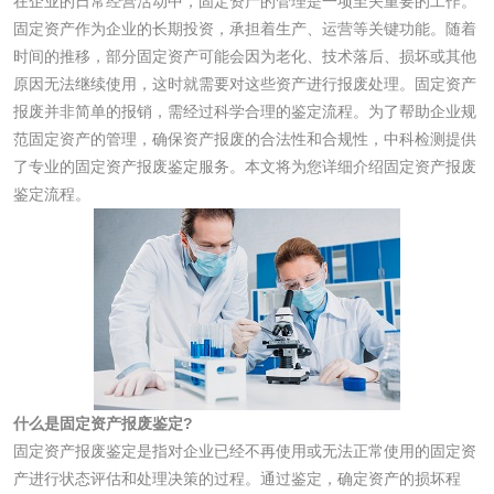
在企业的日常经营活动中，固定资产的管理是一项至关重要的工作。
水处理剂
固定资产作为企业的长期投资，承担着生产、运营等关键功能。随着
时间的推移，部分固定资产可能会因为老化、技术落后、损坏或其他
水处理药剂检测
聚丙烯酰胺检测
原因无法继续使用，这时就需要对这些资产进行报废处理。固定资产
报废并非简单的报销，需经过科学合理的鉴定流程。为了帮助企业规
范固定资产的管理，确保资产报废的合法性和合规性，中科检测提供
工业乳状氢氧化钙
铝酸钙检测
了专业的固定资产报废鉴定服务。本文将为您详细介绍固定资产报废
检测
鉴定流程。
三氯异氰尿酸检测
磷酸二氢铵检测
碳酸钙检测
活性炭
活性炭检测
煤质颗粒活性炭检
什么是固定资产报废鉴定?
测
固定资产报废鉴定是指对企业已经不再使用或无法正常使用的固定资
脱硫脱硝活性炭检
煤质活性炭检测
产进行状态评估和处理决策的过程。通过鉴定，确定资产的损坏程