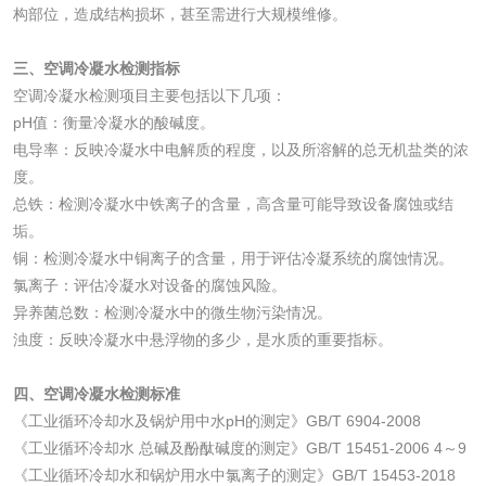
测
构部位，造成结构损坏，甚至需进行大规模维修。
脱硫脱硝活性炭检
煤质活性炭检测
测
三、空调冷凝水检测指标
电厂水处理活性炭
木质活性炭检测
空调冷凝水检测项目主要包括以下几项：
pH值：衡量冷凝水的酸碱度。
检测
木质净水用活性炭
电导率：反映冷凝水中电解质的程度，以及所溶解的总无机盐类的浓
度。
检测
总铁：检测冷凝水中铁离子的含量，高含量可能导致设备腐蚀或结
农药肥料
垢。
铜：检测冷凝水中铜离子的含量，用于评估冷凝系统的腐蚀情况。
肥料检测
微生物肥料检测
氯离子：评估冷凝水对设备的腐蚀风险。
异养菌总数：检测冷凝水中的微生物污染情况。
化肥检测
微生物菌剂检测
浊度：反映冷凝水中悬浮物的多少，是水质的重要指标。
有机肥检测
钾肥检测
四、空调冷凝水检测标准
《工业循环冷却水及锅炉用中水pH的测定》GB/T 6904-2008
《工业循环冷却水 总碱及酚酞碱度的测定》GB/T 15451-2006 4～9
磷酸肥料检测
《工业循环冷却水和锅炉用水中氯离子的测定》GB/T 15453-2018