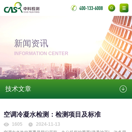
400-133-6008
消毒产品
成分分析配方研发
驱蚊检测
新闻资讯
防霉检测
霉菌污染分析
INFORMATION CENTER
消毒产品备案
防螨除螨检测
微生物检测
技术文章
化妆品
空调冷凝水检测：检测项目及标准
化妆品毒理试验
化妆品毒理测试
1605
2024-11-13