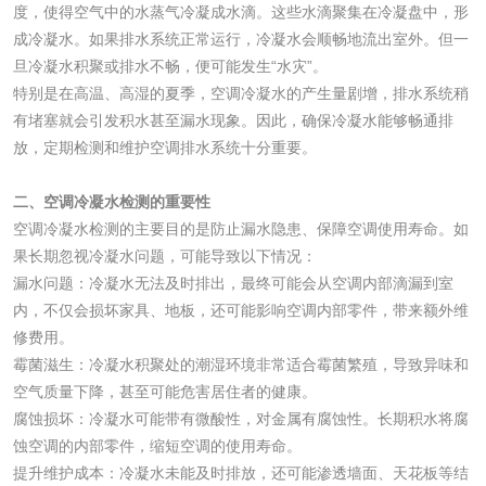
度，使得空气中的水蒸气冷凝成水滴。这些水滴聚集在冷凝盘中，形
成冷凝水。如果排水系统正常运行，冷凝水会顺畅地流出室外。但一
旦冷凝水积聚或排水不畅，便可能发生“水灾”。
水处理剂
特别是在高温、高湿的夏季，空调冷凝水的产生量剧增，排水系统稍
有堵塞就会引发积水甚至漏水现象。因此，确保冷凝水能够畅通排
水处理药剂检测
聚丙烯酰胺检测
放，定期检测和维护空调排水系统十分重要。
工业乳状氢氧化钙
铝酸钙检测
二、空调冷凝水检测的重要性
空调冷凝水检测的主要目的是防止漏水隐患、保障空调使用寿命。如
检测
果长期忽视冷凝水问题，可能导致以下情况：
三氯异氰尿酸检测
磷酸二氢铵检测
漏水问题：冷凝水无法及时排出，最终可能会从空调内部滴漏到室
内，不仅会损坏家具、地板，还可能影响空调内部零件，带来额外维
碳酸钙检测
修费用。
霉菌滋生：冷凝水积聚处的潮湿环境非常适合霉菌繁殖，导致异味和
活性炭
空气质量下降，甚至可能危害居住者的健康。
腐蚀损坏：冷凝水可能带有微酸性，对金属有腐蚀性。长期积水将腐
蚀空调的内部零件，缩短空调的使用寿命。
活性炭检测
煤质颗粒活性炭检
提升维护成本：冷凝水未能及时排放，还可能渗透墙面、天花板等结