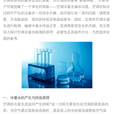
空调在炎热的夏季是我们居家、办公场所的重要“避暑神器”。许多用
化妆品眼刺激试验
化妆品皮肤刺激试
户可能忽略了一个潜在的风险——空调冷凝水漏水问题。空调在制冷
过程中产生的冷凝水一旦排水不畅，就可能引发一系列问题：墙壁发
验
化妆品急性经口毒
化妆品皮肤变态反
霉、天花板损坏、室内异味甚至电器短路等。因此，定期对空调冷凝
水进行检测，确保冷凝水排放正常，是保障家居安全的关键。本文将
性试验
应试验
深入探讨空调冷凝水检测的原理、必要性及其操作方法，为您提供全
皮肤光变态反应试
面的参考。
验
日化产品
洗衣液检测
洗涤剂检测
花露水检测
蚊香液检测
清洗剂检测
日化产品毒理检测
一、冷凝水的产生与排放原理
空调的冷凝水是如何产生的呢?这一过程主要发生在空调的蒸发器内
洗手液检测
部。当空气通过蒸发器表面时，蒸发器上的冷却液迅速降低空气温