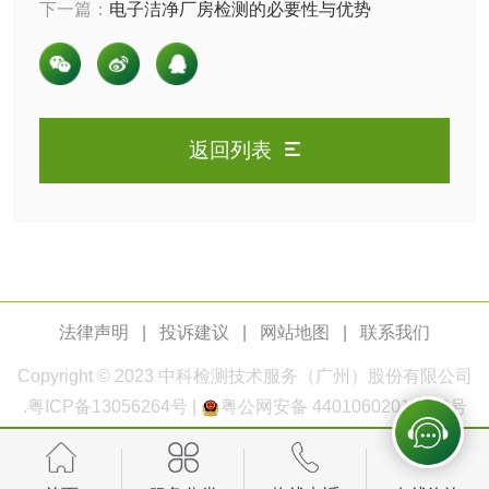
下一篇：
电子洁净厂房检测的必要性与优势
玻璃画颜料检测
儿童水粉画颜料检
测
水性印刷油墨检测
返回列表
油品
油品检测
润滑油检测
生物柴油检测
生物质燃料检测
法律声明
|
投诉建议
|
网站地图
|
联系我们
防冻液检测
润滑油运动粘度检
Copyright © 2023
中科检测
技术服务（广州）股份有限公司
测
.
粤ICP备13056264号
|
粤公网安备 44010602011168号
齿轮油检测