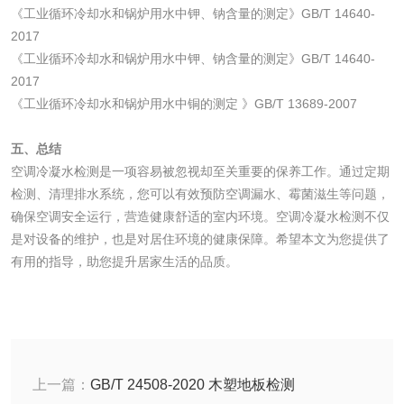
《工业循环冷却水和锅炉用水中钾、钠含量的测定》GB/T 14640-
化工试剂
2017
《工业循环冷却水和锅炉用水中钾、钠含量的测定》GB/T 14640-
乳酸钠检测
消泡剂检测
2017
《工业循环冷却水和锅炉用水中铜的测定 》GB/T 13689-2007
化工助剂检测
涂料助剂检测
五、总结
空调冷凝水检测是一项容易被忽视却至关重要的保养工作。通过定期
化工原料检测
化学品检测
检测、清理排水系统，您可以有效预防空调漏水、霉菌滋生等问题，
确保空调安全运行，营造健康舒适的室内环境。空调冷凝水检测不仅
工业用氯化铵检测
是对设备的维护，也是对居住环境的健康保障。希望本文为您提供了
有用的指导，助您提升居家生活的品质。
颜料油墨
油墨检测
凹版油墨和柔印油
墨检测
陶瓷颜料检测
油墨成分分析
上一篇：
GB/T 24508-2020 木塑地板检测