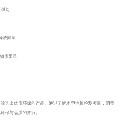
:氙弧灯
醛释放限量
害物质限量
者筛选出优质环保的产品。通过了解木塑地板检测项目，消费
现环保与品质的并行。