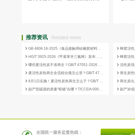
推荐资讯
Related news
GB 4806.16-2025《食品接触用硅橡胶材料及制品》标准解析
HG/T 3925-2026《甲基苯并三氮唑》发布，2026 年 12 月 1 日起实施
哪些废活性炭不准再生？GB/T 47051-2026 划定的禁止再生红线
废活性炭热再生全流程合规怎么管？GB/T 47051-2026 从分类到出厂检测
再生炭性
8月1日实施！废活性炭热再生怎么干？GB/T 47051-2026 八步程序这样落地
副产型碳源的质量"暗礁"在哪？T/CCEIA 0006-2026 重金属与 COD 合规红线
全国统一服务监督热线：