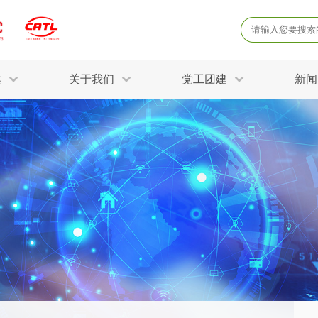
案
关于我们
党工团建
新闻
产品质量鉴定
病
解决方案
三废监测
电磁辐射检
固废危废鉴定
防
STRY SOLUTIONS
二噁英检测
土壤检测
土壤场地调查
成
球各产业提供一站式
生态环境检测
有
技术解决方案。
消毒检测备案
运
空气净化检测
涉
评价
矿山资源调查
危险废物鉴
公共卫生检测
放
环境风险评估
农用地土壤