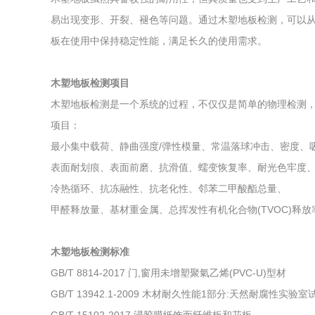
易出现变形、开裂、褪色等问题。通过木塑地板检测，可以
板在使用中保持稳定性能，满足长久的使用需求。
木塑地板检测项目
木塑地板检测是一个系统的过程，不仅仅是简单的物理检测
项目：
最小集中载荷、静曲强度/弹性模量、常温落球冲击、密度、
表面耐划痕、表面前磨、抗滑值、蠕变恢复率、耐光色牢度
冷热循环、抗冻融性、抗老化性、邻苯二甲酸酯总量、
甲醛释放量、基材重金属、总挥发性有机化合物(TVOC)释放率(
木塑地板检测标准
GB/T 8814-2017 门,窗用未增塑聚氣乙烯(PVC-U)型材
GB/T 13942.1-2009 木材耐久性能1部分:天然耐腐性实验