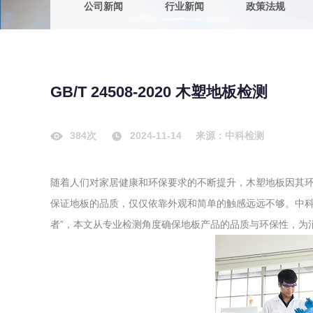
公司新闻
行业新闻
政策法规
农副产品
咨询服务
质量鉴定
卫生评价
绿色工厂
GB/T 24508-2020 木塑地板检测
专项服务
清洁生产
新能源
384次
2024-11-14
来源：中科检测
测绘测量
综合检测
随着人们对家居健康和环保要求的不断提升，木塑地板因其
地理信息
保证地板的品质，仅仅依靠外观和简单的触感远远不够。中科
海洋测绘
者”，本文从专业检测角度确保地板产品的品质与环保性，为
环保工程
VOCs废