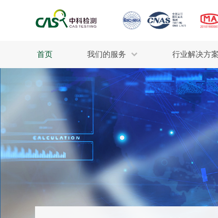
首页
我们的服务
行业解决方
生态环保
检测服务
工业材料
行业
污水检测
美妆消毒
INDU
废气检测
石油化工
为全
轻工产品
评估调查
整体
制药医疗
电子电气
耕地质量
建筑材料
场地调查