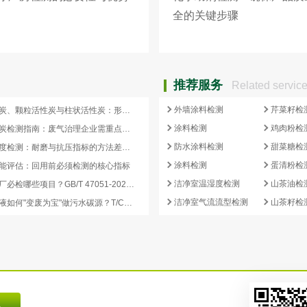
全的关键步骤
推荐服务
Related servic
外墙涂料检测
芹菜籽检
蜂窝活性炭、颗粒活性炭与柱状活性炭：形态差异与检测重点对照
涂料检测
鸡肉粉检
蜂窝活性炭检测指南：废气治理企业需重点关注的5项核心指标
防水涂料检测
甜菜糖检
活性炭强度检测：耐磨与抗压指标的方法差异及验收意义
涂料检测
蛋清粉检
能评估：回用前必须检测的核心指标
洁净室温湿度检测
山茶油检
再生炭出厂必检哪些项目？GB/T 47051-2026 再生活性炭检测清单这样列
洁净室气流流型检测
山茶籽检
副产浓缩液如何"变废为宝"做污水碳源？T/CCEIA 0006-2026 核心解读