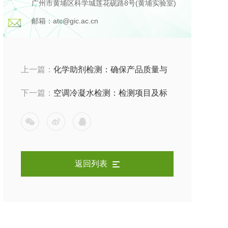
广州市黄埔区科学城莲花砚路8号(黄埔实验室)
邮箱：atc@gic.ac.cn
上一篇：
化学助剂检测：确保产品质量与
安全的关键步骤
下一篇：
空调冷凝水检测：检测项目及标
准
返回列表