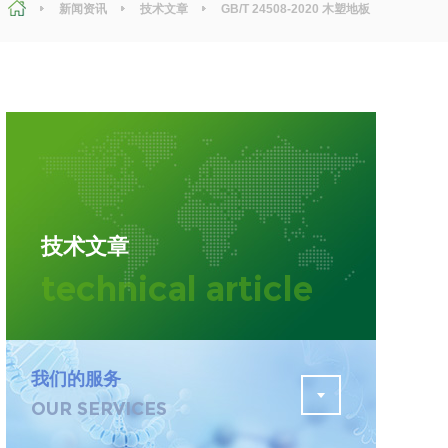
新闻资讯
技术文章
GB/T 24508-2020 木塑地板
检测
污水检测
证
排污许可证办理
查
更多
在线咨询
技术文章
轨道交通变形监测
technical article
遥感
更多
我们的服务
OUR SERVICES
程
固废处理工程