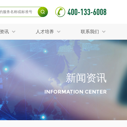
400-133-6008
资讯
人才培养
联系我们
毒杀灭试验
食品接触材料检测
光伏检测
测
声环境与振动检测
护产品检测
可靠性测试
新闻资讯
更多
分分析化验
食品安全检测
毒有害检测
洁净度检测
INFORMATION CENTER
动场地检测
化妆品检测
水产品检测
水资源检测
别
危废鉴定
射卫生检测
毒理检测
调查
更多