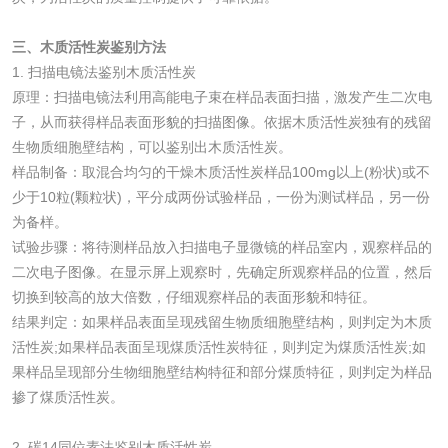
清洗剂检测
日化产品毒理检测
三、木质活性炭鉴别方法
1. 扫描电镜法鉴别木质活性炭
原理：扫描电镜法利用高能电子束在样品表面扫描，激发产生二次电
洗手液检测
子，从而获得样品表面形貌的扫描图像。依据木质活性炭独有的残留
生物质细胞壁结构，可以鉴别出木质活性炭。
样品制备：取混合均匀的干燥木质活性炭样品100mg以上(粉状)或不
少于10粒(颗粒状)，平分成两份试验样品，一份为测试样品，另一份
水处理剂
为备样。
试验步骤：将待测样品放入扫描电子显微镜的样品室内，观察样品的
水处理药剂检测
聚丙烯酰胺检测
二次电子图像。在显示屏上观察时，先确定所观察样品的位置，然后
切换到较高的放大倍数，仔细观察样品的表面形貌和特征。
结果判定：如果样品表面呈现残留生物质细胞壁结构，则判定为木质
工业乳状氢氧化钙
铝酸钙检测
活性炭;如果样品表面呈现煤质活性炭特征，则判定为煤质活性炭;如
检测
果样品呈现部分生物细胞壁结构特征和部分煤质特征，则判定为样品
三氯异氰尿酸检测
磷酸二氢铵检测
掺了煤质活性炭。
碳酸钙检测
2. 碳14同位素法鉴别木质活性炭