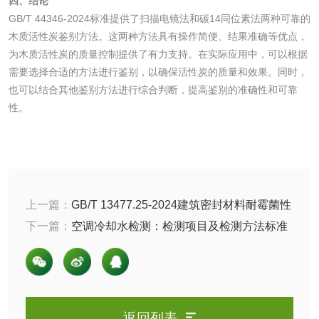
四、结论
GB/T 44346-2024标准提供了扫描电镜法和碳14同位素法两种可靠的
有机肥检测
钾肥检测
木质活性炭鉴别方法。这两种方法具有操作简便、结果准确等优点，
为木质活性炭的质量控制提供了有力支持。在实际应用中，可以根据
需要选择合适的方法进行鉴别，以确保活性炭的质量和效果。同时，
磷酸肥料检测
也可以结合其他鉴别方法进行综合判断，提高鉴别的准确性和可靠
性。
化工试剂
乳酸钠检测
消泡剂检测
化工助剂检测
涂料助剂检测
上一篇：
GB/T 13477.25-2024建筑密封材料耐霉菌性
测定
下一篇：
空调冷却水检测：检测项目及检测方法标准
化工原料检测
化学品检测
工业用氯化铵检测
返回列表