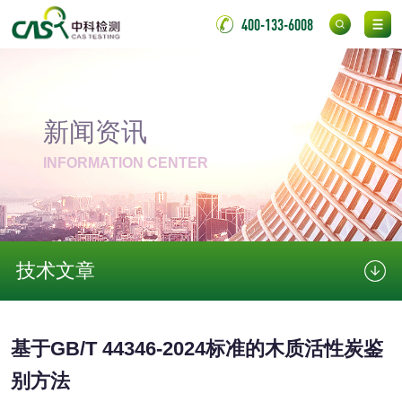
400-133-6008
脱硫石膏检测
镀膜抗菌玻璃检测
光触媒检测
新闻资讯
INFORMATION CENTER
消毒产品
成分分析配方研发
驱蚊检测
技术文章
防霉检测
霉菌污染分析
消毒产品备案
防螨除螨检测
基于GB/T 44346-2024标准的木质活性炭鉴
别方法
微生物检测