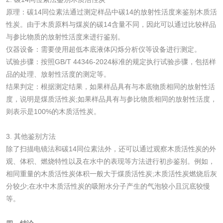
原理：碳14同位素法通过测定样品中碳14的放射性活度来鉴别木质活
性炭。由于木质原料与煤炭的碳14含量不同，因此可以通过比较样品
活性炭
与参比物质的放射性活度来进行鉴别。
仪器设备：需要使用超低本底液体闪烁分析仪等设备进行测定。
活性炭检测
煤质颗粒活性炭检
试验步骤：按照GB/T 44346-2024标准的规定执行试验步骤，包括样
测
品的处理、放射性活度的测定等。
脱硫脱硝活性炭检
煤质活性炭检测
结果判定：根据测定结果，如果样品具有与本底物质相同的放射性活
度，说明是煤质活性炭;如果样品具有与参比物质相同的放射性活度，
测
电厂水处理活性炭
木质活性炭检测
则表示是100%的木质活性炭。
检测
木质净水用活性炭
3. 其他鉴别方法
除了扫描电镜法和碳14同位素法外，还可以通过观察木质活性炭的外
检测
观、体积、燃烧特性以及在水中的表现等方法进行初步鉴别。例如，
农药肥料
相同重量的木质活性炭体积一般大于煤质活性炭;木质活性炭燃烧后灰
分较少;在水中木质活性炭的吸附水分子产生的气泡较小且沉底较慢
肥料检测
微生物肥料检测
等。
化肥检测
微生物菌剂检测