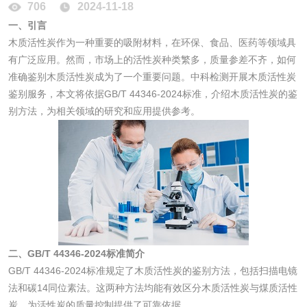
706
2024-11-18
一、引言
化妆品
木质活性炭作为一种重要的吸附材料，在环保、食品、医药等领域具
有广泛应用。然而，市场上的活性炭种类繁多，质量参差不齐，如何
化妆品毒理试验
化妆品毒理测试
准确鉴别木质活性炭成为了一个重要问题。中科检测开展木质活性炭
鉴别服务，本文将依据GB/T 44346-2024标准，介绍木质活性炭的鉴
化妆品眼刺激试验
化妆品皮肤刺激试
别方法，为相关领域的研究和应用提供参考。
验
化妆品急性经口毒
化妆品皮肤变态反
性试验
应试验
皮肤光变态反应试
验
日化产品
二、GB/T 44346-2024标准简介
洗衣液检测
洗涤剂检测
GB/T 44346-2024标准规定了木质活性炭的鉴别方法，包括扫描电镜
法和碳14同位素法。这两种方法均能有效区分木质活性炭与煤质活性
花露水检测
蚊香液检测
炭，为活性炭的质量控制提供了可靠依据。