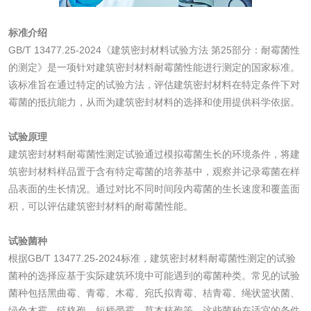
花露水检测
蚊香液检测
标准介绍
清洗剂检测
日化产品毒理检测
GB/T 13477.25-2024《建筑密封材料试验方法 第25部分：耐霉菌性
的测定》是一项针对建筑密封材料耐霉菌性能进行测定的国家标准。
该标准旨在通过特定的试验方法，评估建筑密封材料在特定条件下对
洗手液检测
霉菌的抵抗能力，从而为建筑密封材料的选择和使用提供科学依据。
试验原理
建筑密封材料耐霉菌性测定试验通过模拟霉菌生长的环境条件，将建
水处理剂
筑密封材料样品置于含有特定霉菌的培养基中，观察并记录霉菌在样
品表面的生长情况。通过对比不同时间段内霉菌的生长速度和覆盖面
水处理药剂检测
聚丙烯酰胺检测
积，可以评估建筑密封材料的耐霉菌性能。
工业乳状氢氧化钙
铝酸钙检测
试验菌种
根据GB/T 13477.25-2024标准，建筑密封材料耐霉菌性测定的试验
检测
菌种的选择应基于实际建筑环境中可能遇到的霉菌种类。常见的试验
三氯异氰尿酸检测
磷酸二氢铵检测
菌种包括黑曲霉、青霉、木霉、宛氏拟青霉、桔青霉、绳状篮状菌、
绿色木霉、链格孢、短柄帚霉、草本枝孢等。这些菌种在适宜的条件