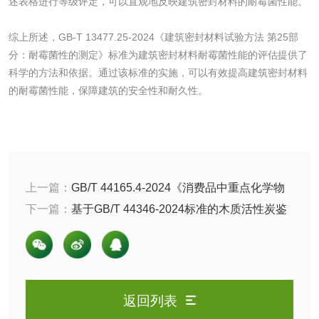
述表格进行等级评定，可以直观地反映建筑密封材料的耐霉菌性能。
化肥检测
微生物菌剂检测
综上所述，GB-T 13477.25-2024《建筑密封材料试验方法 第25部
有机肥检测
钾肥检测
分：耐霉菌性的测定》标准为建筑密封材料耐霉菌性能的评估提供了
科学的方法和依据。通过该标准的实施，可以有效提高建筑密封材料
的耐霉菌性能，保障建筑的安全性和耐久性。
磷酸肥料检测
化工试剂
乳酸钠检测
消泡剂检测
上一篇：
GB/T 44165.4-2024《消费品中重点化学物
质检测方法第4部分:1.4-二氯苯》标准：二氯苯检测
下一篇：
基于GB/T 44346-2024标准的木质活性炭鉴
化工助剂检测
涂料助剂检测
别方法
化工原料检测
化学品检测
工业用氯化铵检测
返回列表