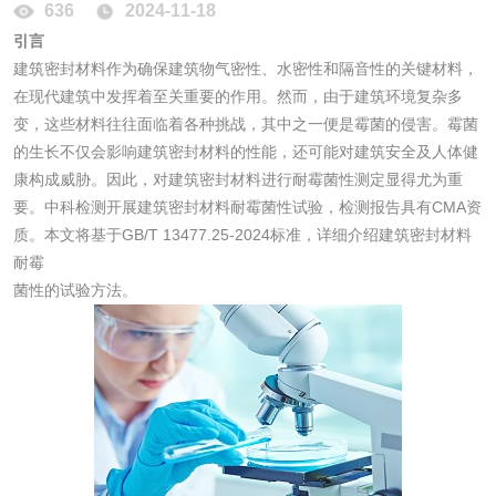
微生物检测
636
2024-11-18
引言
建筑密封材料作为确保建筑物气密性、水密性和隔音性的关键材料，
化妆品
在现代建筑中发挥着至关重要的作用。然而，由于建筑环境复杂多
变，这些材料往往面临着各种挑战，其中之一便是霉菌的侵害。霉菌
化妆品毒理试验
化妆品毒理测试
的生长不仅会影响建筑密封材料的性能，还可能对建筑安全及人体健
康构成威胁。因此，对建筑密封材料进行耐霉菌性测定显得尤为重
化妆品眼刺激试验
化妆品皮肤刺激试
要。中科检测开展建筑密封材料耐霉菌性试验，检测报告具有CMA资
质。本文将基于GB/T 13477.25-2024标准，详细介绍建筑密封材料
验
化妆品急性经口毒
化妆品皮肤变态反
耐霉
菌性的试验方法。
性试验
应试验
皮肤光变态反应试
验
日化产品
洗衣液检测
洗涤剂检测