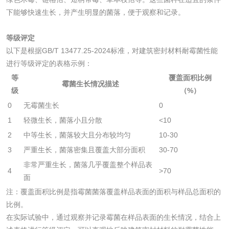
碳酸钙检测
下能够快速生长，并产生明显的菌落，便于观察和记录。
活性炭
等级评定
以下是根据GB/T 13477.25-2024标准，对建筑密封材料耐霉菌性能
进行等级评定的表格示例：
活性炭检测
煤质颗粒活性炭检
等
覆盖面积比例
霉菌生长情况描述
测
级
（%）
脱硫脱硝活性炭检
煤质活性炭检测
0
无霉菌生长
0
测
1
轻微生长，菌落小且分散
<10
电厂水处理活性炭
木质活性炭检测
2
中等生长，菌落较大且分布较均匀
10-30
检测
3
严重生长，菌落密集且覆盖大部分面积
30-70
木质净水用活性炭
非常严重生长，菌落几乎覆盖整个样品表
4
>70
检测
面
农药肥料
注：覆盖面积比例是指霉菌菌落覆盖样品表面的面积与样品总面积的
比例。
肥料检测
微生物肥料检测
在实际试验中，通过观察并记录霉菌在样品表面的生长情况，结合上