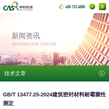
非金属材料
400-133-6008
脱硫石膏检测
镀膜抗菌玻璃检测
光触媒检测
新闻资讯
INFORMATION CENTER
消毒产品
成分分析配方研发
驱蚊检测
技术文章
防霉检测
霉菌污染分析
GB/T 13477.25-2024建筑密封材料耐霉菌性
消毒产品备案
防螨除螨检测
测定