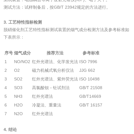
检测
三氯异氰尿酸检测
磷酸二氢铵检测
测试方法：试样制备后，按GB/T 23942规定的方法进行。
3. 工艺特性指标检测
碳酸钙检测
脱硝催化剂工艺特性指标测试装置的烟气成分检测方法及参考标准如
下表所示：
活性炭
序号
烟气成分
推荐方法
参考标准
活性炭检测
煤质颗粒活性炭检
1
NO/NO2
红外光谱法、化学发光法
ISO 7996
2
O2
磁力机械式氧分析仪法
JJG 662
测
脱硫脱硝活性炭检
煤质活性炭检测
3
SO2
红外光谱法、紫外荧光法
ISO 10498
测
4
SO3
高氯酸钡－钍试剂法
GB/T 21508
电厂水处理活性炭
木质活性炭检测
5
NH3
红外光谱法
GB/T14669
检测
6
H2O
冷凝法、重量法
GB/T 16157
木质净水用活性炭
7
N2O
红外光谱法
检测
农药肥料
4. 结论