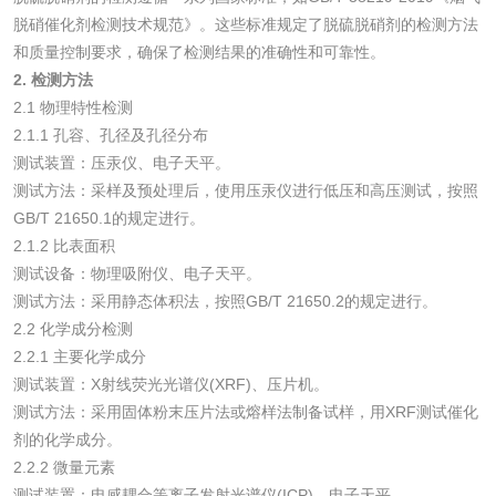
脱硝催化剂检测技术规范》。这些标准规定了脱硫脱硝剂的检测方法
洗衣液检测
洗涤剂检测
和质量控制要求，确保了检测结果的准确性和可靠性。
2. 检测方法
花露水检测
蚊香液检测
2.1 物理特性检测
2.1.1 孔容、孔径及孔径分布
清洗剂检测
日化产品毒理检测
测试装置：压汞仪、电子天平。
测试方法：采样及预处理后，使用压汞仪进行低压和高压测试，按照
洗手液检测
GB/T 21650.1的规定进行。
2.1.2 比表面积
测试设备：物理吸附仪、电子天平。
测试方法：采用静态体积法，按照GB/T 21650.2的规定进行。
2.2 化学成分检测
水处理剂
2.2.1 主要化学成分
测试装置：X射线荧光光谱仪(XRF)、压片机。
水处理药剂检测
聚丙烯酰胺检测
测试方法：采用固体粉末压片法或熔样法制备试样，用XRF测试催化
剂的化学成分。
工业乳状氢氧化钙
铝酸钙检测
2.2.2 微量元素
测试装置：电感耦合等离子发射光谱仪(ICP)、电子天平。