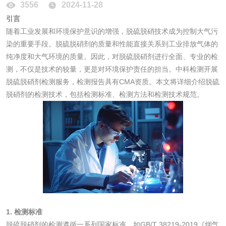
3556
2024-11-28
消毒产品备案
防螨除螨检测
引言
随着工业发展和环境保护意识的增强，脱硫脱硝技术成为控制大气污
微生物检测
染的重要手段。脱硫脱硝剂的质量和性能直接关系到工业排放气体的
纯净度和大气环境的质量。因此，对脱硫脱硝剂进行全面、专业的检
化妆品
测，不仅是技术的较量，更是对环境保护责任的担当。中科检测开展
脱硫脱硝剂检测服务，检测报告具有CMA资质。本文将详细介绍脱硫
脱硝剂的检测技术，包括检测标准、检测方法和检测技术规范。
化妆品毒理试验
化妆品毒理测试
化妆品眼刺激试验
化妆品皮肤刺激试
验
化妆品急性经口毒
化妆品皮肤变态反
性试验
应试验
皮肤光变态反应试
验
1. 检测标准
日化产品
脱硫脱硝剂的检测遵循一系列国家标准，如GB/T 38219-2019《烟气