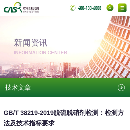
伸缩警棍检测
400-133-6008
非金属材料
脱硫石膏检测
镀膜抗菌玻璃检测
新闻资讯
INFORMATION CENTER
光触媒检测
技术文章
消毒产品
成分分析配方研发
驱蚊检测
GB/T 38219-2019脱硫脱硝剂检测：检测方
防霉检测
霉菌污染分析
法及技术指标要求