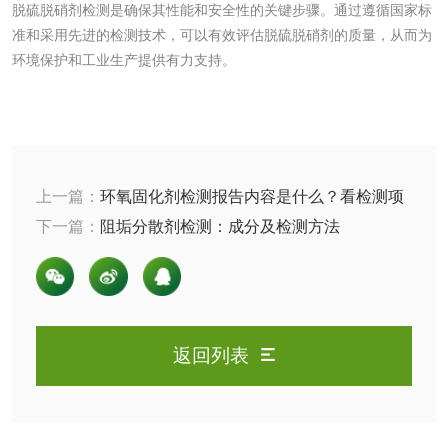
脱硫脱硝剂检测是确保其性能和安全性的关键步骤。通过遵循国家标
肥料检测
微生物肥料检测
准和采用先进的检测技术，可以有效评估脱硫脱硝剂的质量，从而为
环境保护和工业生产提供有力支持。
化肥检测
微生物菌剂检测
有机肥检测
钾肥检测
上一篇：
环氧固化剂检测报告内容是什么？看检测项
磷酸肥料检测
目及标准
下一篇：
阻垢分散剂检测：成分及检测方法
化工试剂
乳酸钠检测
消泡剂检测
返回列表
化工助剂检测
涂料助剂检测
化工原料检测
化学品检测