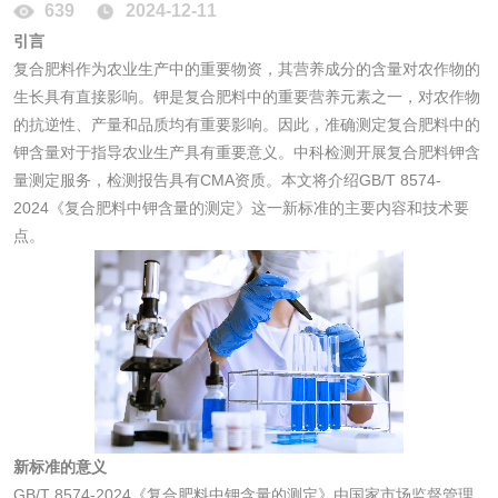
性试验
应试验
639
2024-12-11
皮肤光变态反应试
引言
验
复合肥料作为农业生产中的重要物资，其营养成分的含量对农作物的
日化产品
生长具有直接影响。钾是复合肥料
中的重要营养元素之一，对农作物
的抗逆性、产量和品质均有重要影响。因此，准确测定复合肥料中的
洗衣液检测
洗涤剂检测
钾含量对于指导农业生产具有重要意义。中科检测开展复合肥料钾含
量测定服务，检测报告具有CMA资质。本文将介绍GB/T 8574-
2024《复合肥料中钾含量的测定》这一新标准的主要内容和技术要
花露水检测
蚊香液检测
点。
清洗剂检测
日化产品毒理检测
洗手液检测
水处理剂
新标准的意义
GB/T 8574-2024《复合肥料中钾含量的测定》由国家市场监督管理