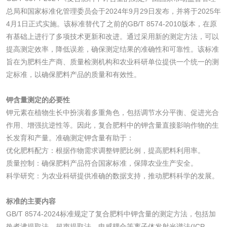
水处理药剂检测
聚丙烯酰胺检测
总局和国家标准化管理委员会于2024年9月29日发布，并将于2025年
4月1日正式实施。该标准替代了之前的GB/T 8574-2010版本，在原
有基础上进行了多项技术更新和改进。通过采用新的测定方法，可以
工业乳状氢氧化钙
铝酸钙检测
提高测定效率，降低误差，确保测定结果的准确性和可靠性。该标准
检测
旨在为肥料生产商、质量检测机构和农业科研单位提供一个统一的测
三氯异氰尿酸检测
磷酸二氢铵检测
定标准，以确保肥料产品的质量和有效性。
碳酸钙检测
钾含量测定的必要性
钾元素在植物生长中扮演着多重角色，包括调节水分平衡、促进光合
作用、增强抗逆性等。因此，复合肥料中的钾含量直接影响作物的生
活性炭
长发育和产量。准确测定钾含量有助于：
优化肥料配方：根据作物需求调整钾肥比例，提高肥料利用率。
活性炭检测
煤质颗粒活性炭检
质量控制：确保肥料产品符合国家标准，保障农业生产安全。
测
科学研究：为农业科研提供准确的数据支持，推动肥料科学的发展。
脱硫脱硝活性炭检
煤质活性炭检测
标准的主要内容
测
电厂水处理活性炭
木质活性炭检测
GB/T 8574-2024标准规定了复合肥料中钾含量的测定方法，包括加
热煮沸提取法、超声提取法、电感耦合等离子体发射光谱法(ICP-