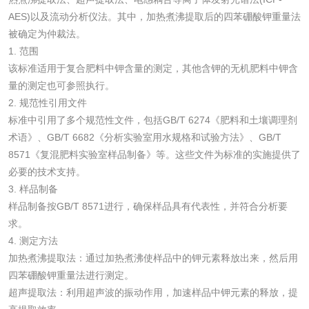
检测
木质净水用活性炭
AES)以及流动分析仪法。其中，加热煮沸提取后的四苯硼酸钾重量法
被确定为仲裁法。
检测
1. 范围
农药肥料
该标准适用于复合肥料中钾含量的测定，其他含钾的无机肥料中钾含
量的测定也可参照执行。
肥料检测
微生物肥料检测
2. 规范性引用文件
标准中引用了多个规范性文件，包括GB/T 6274《肥料和土壤调理剂
化肥检测
微生物菌剂检测
术语》、GB/T 6682《分析实验室用水规格和试验方法》、GB/T
8571《复混肥料实验室样品制备》等。这些文件为标准的实施提供了
有机肥检测
钾肥检测
必要的技术支持。
3. 样品制备
样品制备按GB/T 8571进行，确保样品具有代表性，并符合分析要
磷酸肥料检测
求。
4. 测定方法
化工试剂
加热煮沸提取法：通过加热煮沸使样品中的钾元素释放出来，然后用
四苯硼酸钾重量法进行测定。
乳酸钠检测
消泡剂检测
超声提取法：利用超声波的振动作用，加速样品中钾元素的释放，提