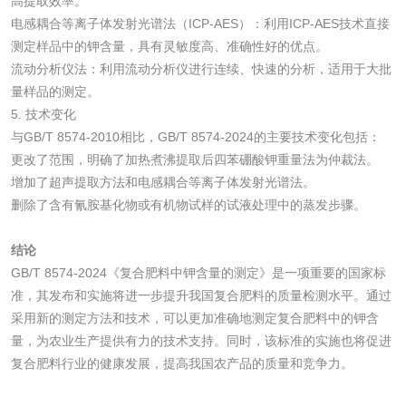
高提取效率。
电感耦合等离子体发射光谱法（ICP-AES）：利用ICP-AES技术直接
化工助剂检测
涂料助剂检测
测定样品中的钾含量，具有灵敏度高、准确性好的优点。
流动分析仪法：利用流动分析仪进行连续、快速的分析，适用于大批
化工原料检测
化学品检测
量样品的测定。
5. 技术变化
工业用氯化铵检测
与GB/T 8574-2010相比，GB/T 8574-2024的主要技术变化包括：
更改了范围，明确了加热煮沸提取后四苯硼酸钾重量法为仲裁法。
增加了超声提取方法和电感耦合等离子体发射光谱法。
颜料油墨
删除了含有氰胺基化物或有机物试样的试液处理
中的蒸发步骤。
油墨检测
凹版油墨和柔印油
结论
墨检测
GB/T 8574-2024《复合肥料中钾含量的测定》是一项重要的国家标
陶瓷颜料检测
油墨成分分析
准，其发布和实施将进一步提升我国复合肥料的质量检测水平。通过
采用新的测定方法和技术，可以更加准确地测定复合肥料中的钾含
玻璃画颜料检测
儿童水粉画颜料检
量，为农业生产提供有力的技术支持。同时，该标准的实施也将促进
复合肥料行业的健康发展，提高我国农产品的质量和竞争力。
测
水性印刷油墨检测