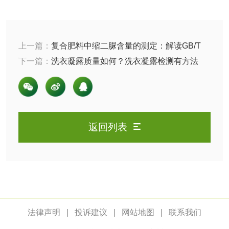
油品
上一篇：
复合肥料中缩二脲含量的测定：解读GB/T
油品检测
润滑油检测
22924-2024标准
下一篇：
洗衣凝露质量如何？洗衣凝露检测有方法
生物柴油检测
生物质燃料检测
防冻液检测
润滑油运动粘度检
返回列表
测
齿轮油检测
食品接触
法律声明
|
投诉建议
|
网站地图
|
联系我们
食品接触材料检测
奶嘴检测