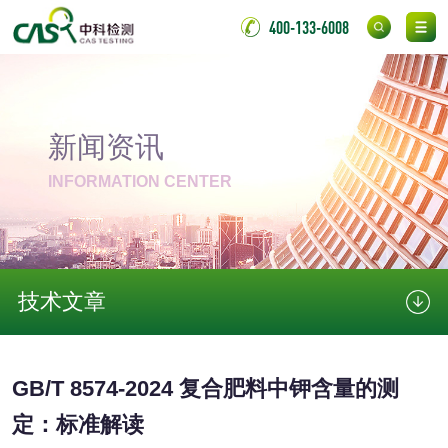
成分分析配方研发
驱蚊检测
400-133-6008
防霉检测
霉菌污染分析
消毒产品备案
防螨除螨检测
新闻资讯
INFORMATION CENTER
微生物检测
化妆品
化妆品毒理试验
化妆品毒理测试
技术文章
化妆品眼刺激试验
化妆品皮肤刺激试
GB/T 8574-2024 复合肥料中钾含量的测
验
化妆品急性经口毒
化妆品皮肤变态反
定：标准解读