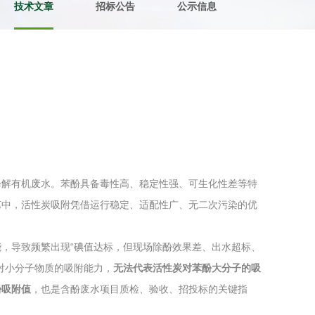
技术文章
招标公告
公示信息
土壤污染检测
评价
水土保持监测
绿色产品认
审核
环境风险评价
矿山场地调
在线咨询
降解有机废水。苯酚具备毒性高、稳定性强、可生化性差等特
系统
不动产测绘
工程测量
艺中，活性炭吸附凭借运行稳定、适配性广、无二次污染的优
基准网监测
摄影测量与
能，导致频繁出现“碘值达标，但现场除酚效果差、出水超标、
对小分子物质的吸附能力，
无法代表活性炭对苯酚大分子的吸
酚吸附值
，也是含酚废水项目质检、验收、招投标的关键指
气治理
废气处理工程
废水处理工