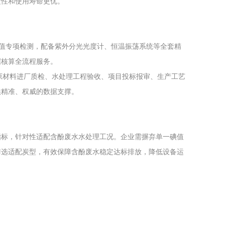
定性和使用寿命更优。
值专项检测，配备紫外分光光度计、恒温振荡系统等全套精
据核算全流程服务。
原材料进厂质检、水处理工程验收、项目投标报审、生产工艺
供精准、权威的数据支撑。
指标，针对性适配含酚废水水处理工况。企业需摒弃单一碘值
筛选适配炭型，有效保障含酚废水稳定达标排放，降低设备运