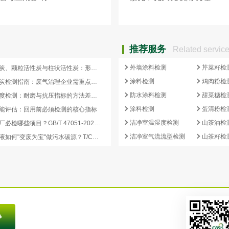
推荐服务
Related servic
外墙涂料检测
芹菜籽检
蜂窝活性炭、颗粒活性炭与柱状活性炭：形态差异与检测重点对照
涂料检测
鸡肉粉检
蜂窝活性炭检测指南：废气治理企业需重点关注的5项核心指标
防水涂料检测
甜菜糖检
活性炭强度检测：耐磨与抗压指标的方法差异及验收意义
涂料检测
蛋清粉检
能评估：回用前必须检测的核心指标
洁净室温湿度检测
山茶油检
再生炭出厂必检哪些项目？GB/T 47051-2026 再生活性炭检测清单这样列
洁净室气流流型检测
山茶籽检
副产浓缩液如何"变废为宝"做污水碳源？T/CCEIA 0006-2026 核心解读