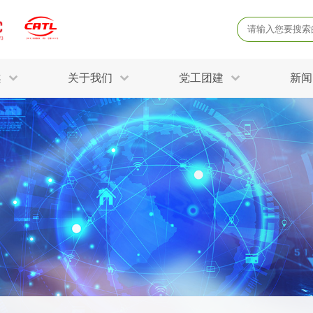
案
关于我们
党工团建
新闻
产品质量鉴定
病
解决方案
三废监测
电磁辐射检
固废危废鉴定
防
STRY SOLUTIONS
二噁英检测
土壤检测
土壤场地调查
成
球各产业提供一站式
生态环境检测
有
技术解决方案。
消毒检测备案
运
空气净化检测
涉
评价
矿山资源调查
危险废物鉴
公共卫生检测
放
环境风险评估
农用地土壤