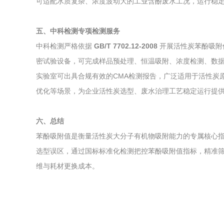
可适配水质复杂、浓度波动大的工业含酚废水工况，运行稳
五、中科检测专项检测服务
中科检测严格依据
GB/T 7702.12-2008
开展活性炭苯酚吸附
密试验设备，可完成样品预处理、恒温吸附、浓度检测、数
实验室可出具合规有效的CMA检测报告，广泛适用于活性炭
优化等场景，为企业活性炭选型、废水治理工艺稳定运行提
六、总结
苯酚吸附值是衡量活性炭大分子有机物吸附能力的专属核心
选型误区，通过国标标准化检测把控苯酚吸附值指标，精准
维与耗材更换成本。