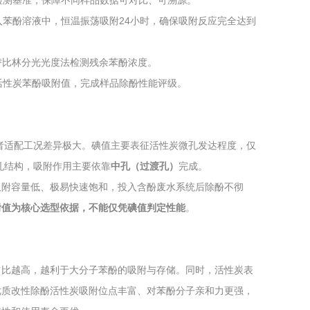
检测基准，保障不同样品数据可对比、可溯源。
苯酚溶液中，恒温振荡吸附24小时，确保吸附反应完全达到
替比林分光光度法检测残余苯酚浓度。
活性炭苯酚吸附值，完成样品除酚性能评级。
二者适配工况差异极大。碘值主要表征活性炭微孔发达程度，仅
孔结构，吸附作用主要依靠
中孔（过渡孔）
完成。
吸附容量低、极易快速饱和，投入含酚废水系统后除酚不彻
附值为核心选型依据，不能仅凭碘值判定性能
。
占比越高，越利于大分子苯酚的吸附与存储。同时，活性炭表
优质改性除酚活性炭吸附位点丰富、对苯酚分子亲和力更强，