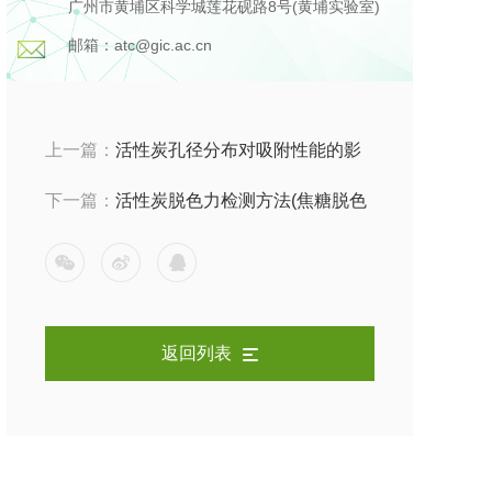
广州市黄埔区科学城莲花砚路8号(黄埔实验室)
邮箱：atc@gic.ac.cn
上一篇：
活性炭孔径分布对吸附性能的影
响 微孔中孔大孔吸附机理
下一篇：
活性炭脱色力检测方法(焦糖脱色
/ 糖液脱色)
返回列表