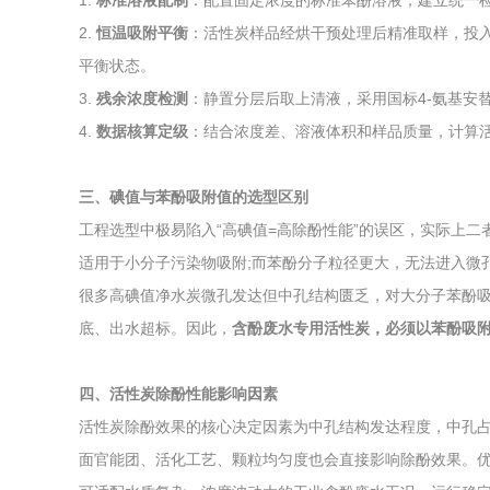
1.
标准溶液配制
：配置固定浓度的标准苯酚溶液，建立统一
2.
恒温吸附平衡
：活性炭样品经烘干预处理后精准取样，投入
平衡状态。
3.
残余浓度检测
：静置分层后取上清液，采用国标4-氨基安
4.
数据核算定级
：结合浓度差、溶液体积和样品质量，计算
三、碘值与苯酚吸附值的选型区别
工程选型中极易陷入“高碘值=高除酚性能”的误区，实际上
适用于小分子污染物吸附;而苯酚分子粒径更大，无法进入微
很多高碘值净水炭微孔发达但中孔结构匮乏，对大分子苯酚
底、出水超标。因此，
含酚废水专用活性炭，必须以苯酚吸
四、活性炭除酚性能影响因素
活性炭除酚效果的核心决定因素为中孔结构发达程度，中孔
面官能团、活化工艺、颗粒均匀度也会直接影响除酚效果。