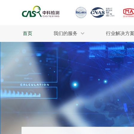
首页
我们的服务
行业解决方
生态环保
检测服务
工业材料
行业
污水检测
美妆消毒
INDU
废气检测
石油化工
为全
轻工产品
评估调查
整体
制药医疗
电子电气
耕地质量
建筑材料
场地调查