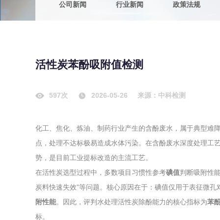
公司新闻
行业新闻
政策法规
农副产品
咨询服务
质量鉴定
卫生评价
绿色工厂
活性炭苯酚吸附值检测
专项服务
清洁生产
新能源
597次
2026-05-26
来源：中科检测
测绘测量
综合检测
化工、焦化、炼油、制药行业产生的含酚废水，属于典型难
地理信息
点，处理不达标极易造成水体污染。在含酚废水深度处理工
海洋测绘
势，是目前工业提标改造的主流工艺。
在活性炭选型过程中，多数项目习惯性参考
碘值
判断吸附性
环保工程
炭料快速失效”等问题。核心原因在于：碘值仅用于表征微孔
附性能
。因此，评判水处理活性炭除酚能力的核心指标为
苯
VOCs废
标。