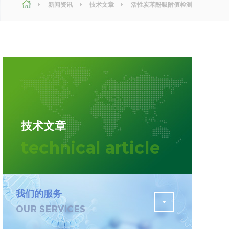
新闻资讯
技术文章
活性炭苯酚吸附值检测
污水检测
证
排污许可证办理
查
更多
在线咨询
技术文章
轨道交通变形监测
technical article
遥感
更多
我们的服务
OUR SERVICES
程
固废处理工程