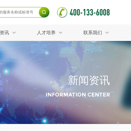
400-133-6008
资讯
人才培养
联系我们
毒杀灭试验
食品接触材料检测
光伏检测
测
声环境与振动检测
护产品检测
可靠性测试
新闻资讯
更多
分分析化验
食品安全检测
毒有害检测
洁净度检测
INFORMATION CENTER
动场地检测
化妆品检测
水产品检测
水资源检测
别
危废鉴定
射卫生检测
毒理检测
调查
更多