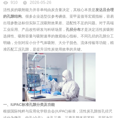
910
2026-05-26
化妆品眼刺激试验
化妆品皮肤刺激试
活性炭的吸附能力并非单纯由炭含量决定，其核心本质是
发达且合理
的孔隙结构
。很多企业选型仅参考碘值、亚甲蓝值等宏观指标，容易
验
化妆品急性经口毒
化妆品皮肤变态反
出现参数达标但实际工况吸附效果差、适配性不足的问题。对于高端
工业应用、产品改性研发与科研场景，
孔径分布
才是决定活性炭吸附
性试验
应试验
选择性、吸附容量与吸附速率的微观核心指标。不同孔径的孔隙分工
皮肤光变态反应试
明确，分别对应小分子气体吸附、大分子脱色、流体传输等功能，精
验
准匹配工况孔隙，是提升活性炭使用效率的关键。
日化产品
洗衣液检测
洗涤剂检测
花露水检测
蚊香液检测
清洗剂检测
日化产品毒理检测
一、IUPAC标准孔隙分类及功能
根据国际纯粹与应用化学联合会(IUPAC)标准，活性炭孔隙按孔径尺
洗手液检测
寸分为微孔、中孔(介孔)、大孔三类，三类孔隙各司其职，共同决定