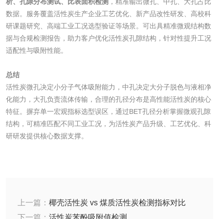
析、孔隙分布测试、比表面积检测
，精准输出微孔、中孔、大孔占比
数据。服务覆盖活性炭生产企业工艺优化、新产品改性研发、高校科
化工试剂
研课题研究、高端工业工况选型验证等场景。可出具精准微观结构数
据与合规检测报告，助力客户优化活性炭孔隙结构，针对性提升工况
乳酸钠检测
消泡剂检测
适配性与吸附性能。
化工助剂检测
涂料助剂检测
总结
活性炭微孔决定小分子气体吸附能力，中孔决定大分子脱色与液相净
化能力，大孔负责流体传输，合理的孔径分布是高性能活性炭的核心
化工原料检测
化学品检测
特征。摒弃单一宏观指标选型误区，通过BET孔径分析掌握微观孔隙
结构，可精准匹配不同工业工况，为活性炭产品升级、工艺优化、科
工业用氯化铵检测
研研发提供核心数据支撑。
颜料油墨
油墨检测
凹版油墨和柔印油
上一篇：
椰壳活性炭 vs 煤质活性炭检测指标对比
墨检测
陶瓷颜料检测
油墨成分分析
下一篇：
活性炭苯酚吸附值检测