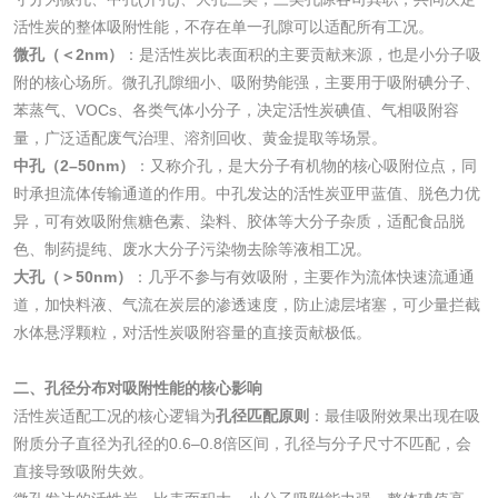
活性炭的整体吸附性能，不存在单一孔隙可以适配所有工况。
微孔（＜2nm）
：是活性炭比表面积的主要贡献来源，也是小分子吸
附的核心场所。微孔孔隙细小、吸附势能强，主要用于吸附碘分子、
水处理剂
苯蒸气、VOCs、各类气体小分子，决定活性炭碘值、气相吸附容
量，广泛适配废气治理、溶剂回收、黄金提取等场景。
水处理药剂检测
聚丙烯酰胺检测
中孔（2–50nm）
：又称介孔，是大分子有机物的核心吸附位点，同
时承担流体传输通道的作用。中孔发达的活性炭亚甲蓝值、脱色力优
工业乳状氢氧化钙
铝酸钙检测
异，可有效吸附焦糖色素、染料、胶体等大分子杂质，适配食品脱
色、制药提纯、废水大分子污染物去除等液相工况。
检测
大孔（＞50nm）
：几乎不参与有效吸附，主要作为流体快速流通通
三氯异氰尿酸检测
磷酸二氢铵检测
道，加快料液、气流在炭层的渗透速度，防止滤层堵塞，可少量拦截
水体悬浮颗粒，对活性炭吸附容量的直接贡献极低。
碳酸钙检测
二、孔径分布对吸附性能的核心影响
活性炭
活性炭适配工况的核心逻辑为
孔径匹配原则
：最佳吸附效果出现在吸
附质分子直径为孔径的0.6–0.8倍区间，孔径与分子尺寸不匹配，会
活性炭检测
煤质颗粒活性炭检
直接导致吸附失效。