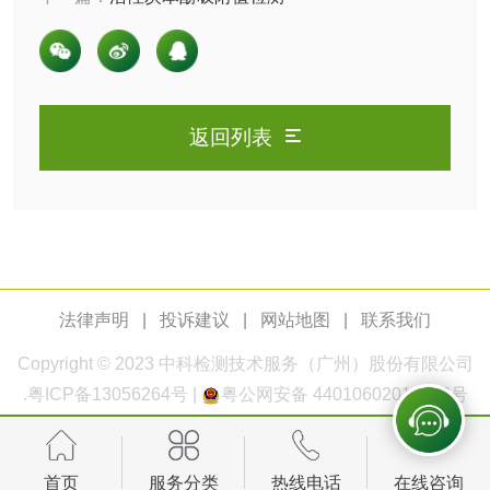
玻璃画颜料检测
儿童水粉画颜料检
测
水性印刷油墨检测
返回列表
油品
油品检测
润滑油检测
生物柴油检测
生物质燃料检测
法律声明
|
投诉建议
|
网站地图
|
联系我们
防冻液检测
润滑油运动粘度检
Copyright © 2023
中科检测
技术服务（广州）股份有限公司
.
粤ICP备13056264号
|
粤公网安备 44010602011168号
测
齿轮油检测
首页
服务分类
热线电话
在线咨询