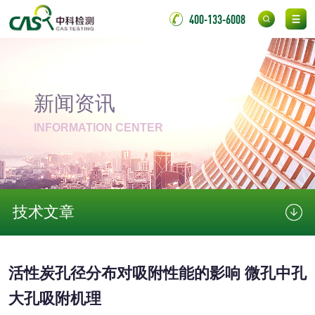
400-133-6008
消毒产品
成分分析配方研发
驱蚊检测
新闻资讯
INFORMATION CENTER
防霉检测
霉菌污染分析
消毒产品备案
防螨除螨检测
技术文章
微生物检测
化妆品
活性炭孔径分布对吸附性能的影响 微孔中孔
化妆品毒理试验
化妆品毒理测试
大孔吸附机理