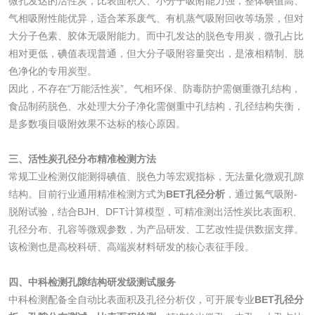
微孔发达的活性炭，比表面积大、小分子吸附能力强，整体碘值高、
测
气相吸附性能优异，适合苯系废气、有机蒸气吸附回收等场景，但对
脱硫脱硝活性炭检
煤质活性炭检测
大分子色素、胶体无吸附能力。而中孔发达的脱色专用炭，微孔占比
测
相对更低，碘值表现普通，但大分子吸附容量突出，是液相精制、脱
电厂水处理活性炭
木质活性炭检测
色净化的专用炭型。
因此，不存在“万能活性炭”。气相环保、防毒防护需侧重微孔结构，
检测
木质净水用活性炭
食品制药脱色、水处理大分子净化需侧重中孔结构，孔径结构失衡，
是多数项目吸附效果不达标的核心原因。
检测
农药肥料
三、活性炭孔径分布精准检测方法
常规工业检测仅能测得碘值、脱色力等宏观指标，无法量化微观孔隙
肥料检测
微生物肥料检测
结构。目前行业通用精准检测方式为
BET孔径分析
，通过氮气吸附-
脱附试验，结合BJH、DFT计算模型，可精准测出活性炭比表面积、
化肥检测
微生物菌剂检测
孔径分布、孔容等微观参数，为产品研发、工艺改性提供数据支撑。
该检测也是高校科研、高端炭材料研发的核心表征手段。
有机肥检测
钾肥检测
四、中科检测孔隙结构研发级测试服务
中科检测配备全自动比表面积及孔径分析仪，可开展专业
BET孔径分
磷酸肥料检测