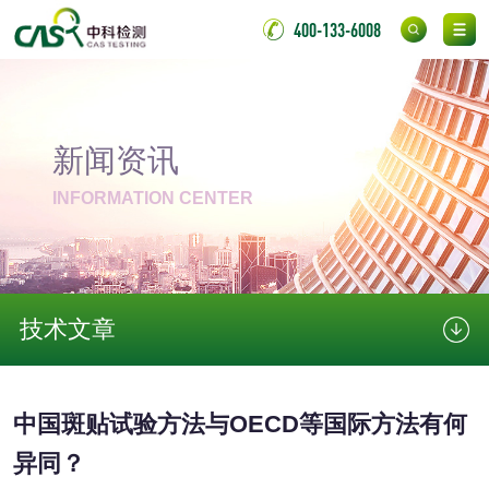
洗手液检测
400-133-6008
水处理剂
新闻资讯
INFORMATION CENTER
水处理药剂检测
聚丙烯酰胺检测
工业乳状氢氧化钙
铝酸钙检测
检测
技术文章
三氯异氰尿酸检测
磷酸二氢铵检测
碳酸钙检测
中国斑贴试验方法与OECD等国际方法有何
活性炭
异同？