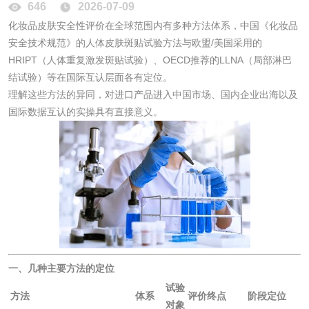
646
2026-07-09
活性炭检测
煤质颗粒活性炭检
化妆品皮肤安全性评价在全球范围内有多种方法体系，中国《化妆品
安全技术规范》的人体皮肤斑贴试验方法与欧盟/美国采用的
测
脱硫脱硝活性炭检
煤质活性炭检测
HRIPT（人体重复激发斑贴试验）、OECD推荐的LLNA（局部淋巴
结试验）等在国际互认层面各有定位。
测
电厂水处理活性炭
木质活性炭检测
理解这些方法的异同，对进口产品进入中国市场、国内企业出海以及
国际数据互认的实操具有直接意义。
检测
木质净水用活性炭
检测
农药肥料
肥料检测
微生物肥料检测
化肥检测
微生物菌剂检测
一、几种主要方法的定位
试验
有机肥检测
钾肥检测
方法
体系
评价终点
阶段定位
对象