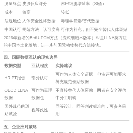
测量终点
皮肤反应评分
淋巴细胞增殖率（SI值）
成本
较高
较低
法规地位
人体安全性终数据
毒理学筛选/替代数据
食品接触
中国认可
规范方法，认可度高
可作为补充，但不完全替代人体斑贴
2026年新增的BrdU-FCM方法（流式细胞术版本）即是LLNA类方法
食品接触材料检测
奶嘴检测
的中国本土化落地，进一步与国际动物替代方法接轨。
四、国际数据互认的现实边界
食品包装材料检测
餐具检测
数据类型
互认程度
实操建议
可作为人体安全证据，但审评可能要求
食品包装用阻隔塑
食品包装用纸铝塑
HRIPT报告
部分认可
补充规范斑贴数据
料袋检测
复合膜、袋检测
OECD LLNA
可作为毒理
不直接替代人体斑贴，两者在安全评估
食品蒸煮复合膜、
数据
数据包
中分工明确
国外规范的斑
同等设计、同等判读标准的，可参考采
袋检测
视等效性
文体用品
贴试验
用
五、企业应对策略
学生用品检测
文具检测