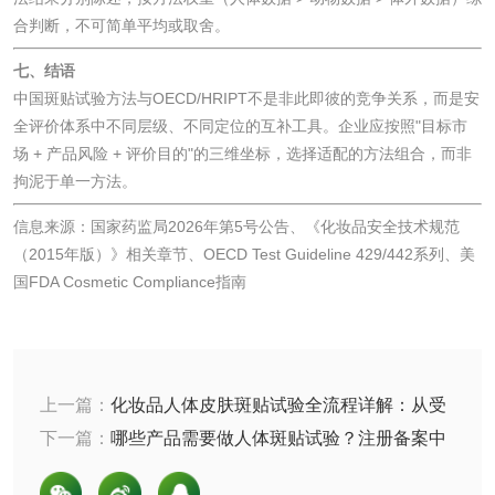
验
合判断，不可简单平均或取舍。
品阴道黏膜刺激试
轻工杂货
七、结语
验
中国斑贴试验方法与OECD/HRIPT不是非此即彼的竞争关系，而是安
玩具检测
除臭剂检测
全评价体系中不同层级、不同定位的互补工具。企业应按照"目标市
场 + 产品风险 + 评价目的"的三维坐标，选择适配的方法组合，而非
电子烟检测
乳胶枕头检测
拘泥于单一方法。
信息来源：国家药监局2026年第5号公告、《化妆品安全技术规范
玩具微生物检测
玩具微生物挑战性
（2015年版）》相关章节、OECD Test Guideline 429/442系列、美
国FDA Cosmetic Compliance指南
试验
儿童玩具检测
服饰鞋包
上一篇：
化妆品人体皮肤斑贴试验全流程详解：从受
纺织品抗菌检测
蚊帐检测
试者招募到结果判读
下一篇：
哪些产品需要做人体斑贴试验？注册备案中
的斑贴数据要求
纺织品检测
纺织品禁限用物质