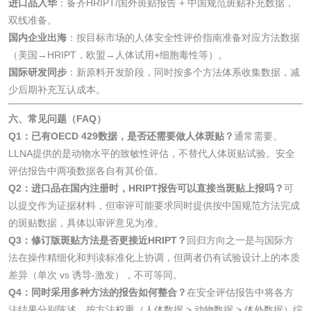
进口品入华
：备齐HRIPT/国外斑贴报告 + 中国规范斑贴补充数据，
双线准备。
涂改液/修正液检测
学生书包/书袋检测
国内企业出海
：按目标市场的人体安全性评价指南准备对应方法数据
（美国→HRIPT，欧盟→人体试用+细胞毒性等）。
橡皮擦检测
学生书包检测
国际研发同步
：新原料开发阶段，同时按多个方法体系收集数据，减
少后期补充互认成本。
人造草坪检测
六、常见问题（FAQ）
Q1：已有OECD 429数据，是否还需要做人体斑贴？
通常需要。
卫生用品
LLNA提供的是动物水平的致敏性评估，不替代人体斑贴试验。安全
评估报告中两项数据各自有其价值。
卫生湿巾检测
普通湿巾检测
Q2：进口品在国内注册时，HRIPT报告可以直接当斑贴上报吗？
可
以提交作为证据材料，但审评可能要求同时提供按中国规范方法完成
的斑贴数据，具体以审评意见为准。
一次性卫生用品毒
卫生用品阴道黏膜
Q3：修订版斑贴方法是否更接近HRIPT？
回归方向之一是与国际方
理检测
刺激试验
法在操作精细化和判读标准化上协调，但两者仍有试验设计上的本质
一次性使用卫生用
一次性使用卫生用
差异（单次 vs 诱导-激发），不可等同。
Q4：同时采用多种方法的报告如何整合？
在安全评估报告中将各方
品皮肤刺激试验
品皮肤变态反应试
一次性使用卫生用
法结果分别陈述，按方法权重（人体数据 > 动物数据 > 体外数据）综