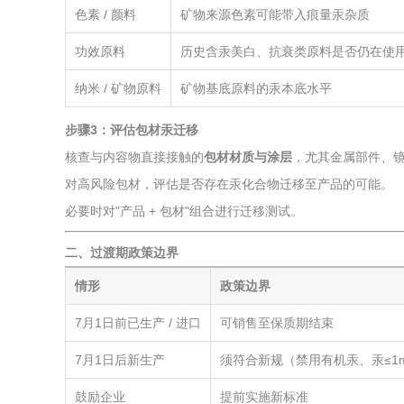
色素 / 颜料
矿物来源色素可能带入痕量汞杂质
功效原料
历史含汞美白、抗衰类原料是否仍在使
纳米 / 矿物原料
矿物基底原料的汞本底水平
步骤3：评估包材汞迁移
核查与内容物直接接触的
包材材质与涂层
，尤其金属部件、
对高风险包材，评估是否存在汞化合物迁移至产品的可能。
必要时对"产品 + 包材"组合进行迁移测试。
二、过渡期政策边界
情形
政策边界
7月1日前已生产 / 进口
可销售至保质期结束
7月1日后新生产
须符合新规（禁用有机汞、汞≤1mg
鼓励企业
提前实施新标准