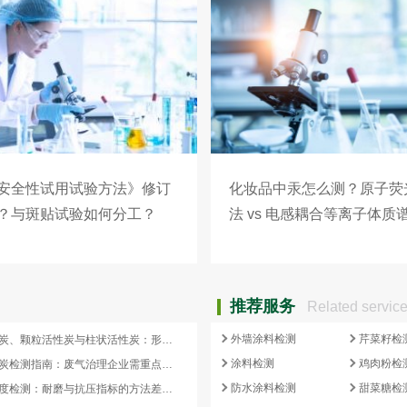
安全性试用试验方法》修订
化妆品中汞怎么测？原子荧
？与斑贴试验如何分工？
法 vs 电感耦合等离子体质
推荐服务
Related servic
外墙涂料检测
芹菜籽检
蜂窝活性炭、颗粒活性炭与柱状活性炭：形态差异与检测重点对照
涂料检测
鸡肉粉检
蜂窝活性炭检测指南：废气治理企业需重点关注的5项核心指标
防水涂料检测
甜菜糖检
活性炭强度检测：耐磨与抗压指标的方法差异及验收意义