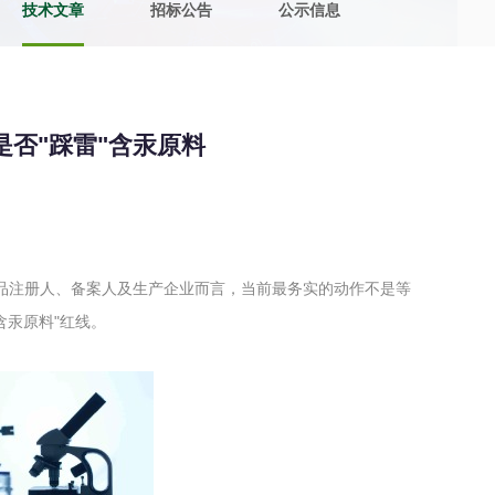
技术文章
招标公告
公示信息
土壤污染检测
评价
水土保持监测
绿色产品认
是否"踩雷"含汞原料
审核
环境风险评价
矿山场地调
在线咨询
品注册人、备案人及生产企业而言，当前最务实的动作不是等
系统
不动产测绘
工程测量
含汞原料"红线。
基准网监测
摄影测量与
气治理
废气处理工程
废水处理工