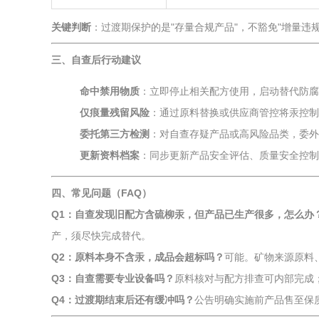
关键判断
：过渡期保护的是"存量合规产品"，不豁免"增量违
三、自查后行动建议
命中禁用物质
：立即停止相关配方使用，启动替代防腐
仅痕量残留风险
：通过原料替换或供应商管控将汞控制在
委托第三方检测
：对自查存疑产品或高风险品类，委外
更新资料档案
：同步更新产品安全评估、质量安全控制
四、常见问题（FAQ）
Q1：自查发现旧配方含硫柳汞，但产品已生产很多，怎么办
产，须尽快完成替代。
Q2：原料本身不含汞，成品会超标吗？
可能。矿物来源原料
Q3：自查需要专业设备吗？
原料核对与配方排查可内部完成
Q4：过渡期结束后还有缓冲吗？
公告明确实施前产品售至保