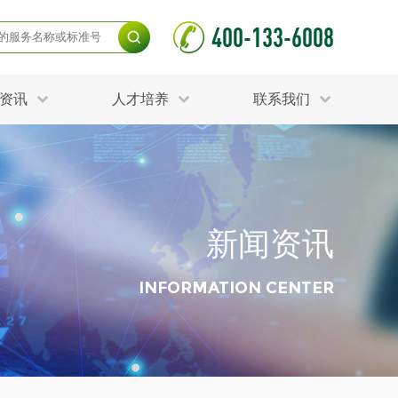
400-133-6008
资讯
人才培养
联系我们
毒杀灭试验
食品接触材料检测
光伏检测
测
声环境与振动检测
护产品检测
可靠性测试
新闻资讯
更多
分分析化验
食品安全检测
毒有害检测
洁净度检测
INFORMATION CENTER
动场地检测
化妆品检测
水产品检测
水资源检测
别
危废鉴定
射卫生检测
毒理检测
调查
更多