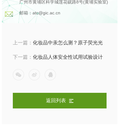
广州市黄埔区科学城莲花砚路8号(黄埔实验室)
邮箱：atc@gic.ac.cn
上一篇：
化妆品中汞怎么测？原子荧光光
度法 vs 电感耦合等离子体质谱法
下一篇：
化妆品人体安全性试用试验设计
要点：受试者、使用方式、观察指标与周
期
返回列表