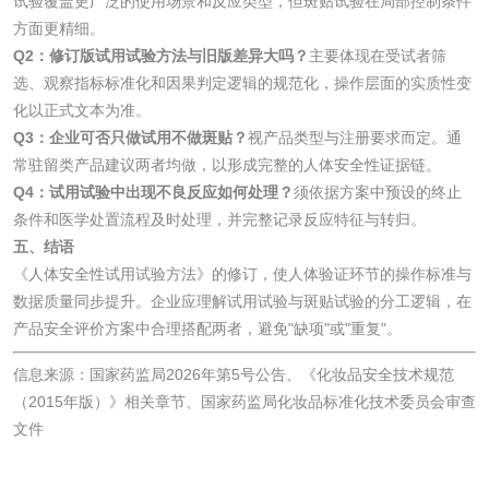
试验覆盖更广泛的使用场景和反应类型，但斑贴试验在局部控制条件
乳酸钠检测
消泡剂检测
方面更精细。
Q2：修订版试用试验方法与旧版差异大吗？
主要体现在受试者筛
化工助剂检测
涂料助剂检测
选、观察指标标准化和因果判定逻辑的规范化，操作层面的实质性变
化以正式文本为准。
化工原料检测
化学品检测
Q3：企业可否只做试用不做斑贴？
视产品类型与注册要求而定。通
常驻留类产品建议两者均做，以形成完整的人体安全性证据链。
工业用氯化铵检测
Q4：试用试验中出现不良反应如何处理？
须依据方案中预设的终止
条件和医学处置流程及时处理，并完整记录反应特征与转归。
五、结语
颜料油墨
《人体安全性试用试验方法》的修订，使人体验证环节的操作标准与
数据质量同步提升。企业应理解试用试验与斑贴试验的分工逻辑，在
油墨检测
凹版油墨和柔印油
产品安全评价方案中合理搭配两者，避免"缺项"或"重复"。
墨检测
信息来源：国家药监局2026年第5号公告、《化妆品安全技术规范
陶瓷颜料检测
油墨成分分析
（2015年版）》相关章节、国家药监局化妆品标准化技术委员会审查
文件
玻璃画颜料检测
儿童水粉画颜料检
测