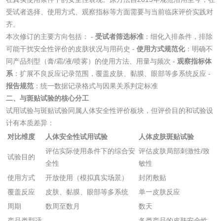
水处理剂
受试者选择、使用方式、观察指标等方面需要与当前临床评价实践对
齐。
水处理药剂检测
聚丙烯酰胺检测
本次修订的主要方向包括： -
受试者筛选标准
：细化入排条件，排除
可能干扰安全性评价的皮肤状况与用药史 -
使用方式规范化
：明确不
工业乳状氢氧化钙
铝酸钙检测
同产品剂型（膏/霜/液/喷雾）的使用方法、用量与频次 -
观察指标体
检测
系
：扩展不良反应记录范围，覆盖皮肤、黏膜、眼部等多系统反应 -
三氯异氰尿酸检测
磷酸二氢铵检测
报告规范
：统一数据记录格式与因果关系判定标准
二、与斑贴试验的核心分工
碳酸钙检测
试用试验与斑贴试验同属人体安全性评价板块，但评价目的和试验设
计有本质差异：
对比维度
人体安全性试用试验
人体皮肤斑贴试验
活性炭
评估实际使用条件下的综合安
评估皮肤局部刺激性/致
试验目的
全性
敏性
活性炭检测
煤质颗粒活性炭检
使用方式
开放使用（模拟真实场景）
封闭敷贴
测
覆盖反应
皮肤、黏膜、眼部等多系统
单一皮肤反应
脱硫脱硝活性炭检
煤质活性炭检测
周期
数周至数月
数天
测
电厂水处理活性炭
木质活性炭检测
产品类型适
各类产品的皮肤安全性