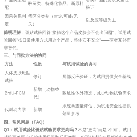
驻留类、特殊化妆品、新原料
配
验证
检测
因果关系判
需区分类别（肯定/可能/无
木质净水用活性炭
以反应等级为主
定
关）
检测
简明理解
：斑贴试验回答"接触这个产品皮肤会不会出问题"，试用试
农药肥料
验回答"按日常使用方式用这个产品，整体安不安全"——两者互补而
非替代。
肥料检测
微生物肥料检测
三、与同批方法的协同
方法
性质
与试用试验的协同
化肥检测
微生物菌剂检测
人体皮肤斑贴
修订
局部反应验证，为试用提供安全基线
试验
有机肥检测
钾肥检测
新增（动物替
BrdU-FCM
致敏性体外筛选，减少动物试验需求
代）
磷酸肥料检测
系统暴露量评估，为试用安全性提供
代谢动力学
新增
剂量参考
四、常见问题（FAQ）
化工试剂
Q1：试用试验比斑贴试验要求更高吗？
不是"更高"而是"不同"。试用