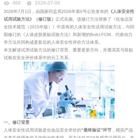
468
2026-07-09
性试验
应试验
2026年7月1日，由国家药监局2026年第5号公告发布的
《人体安全性
皮肤光变态反应试
试用试验方法》（修订版）
正式实施。该修订方法替换了《化妆品安
全技术规范（2015年版）》中原有的人体安全性试用试验方法，与同
验
期修订的《人体皮肤斑贴试验方法》和新增的BrdU-FCM、代谢动力
日化产品
学方法共同构成更新后的人体安全性评价方法体系。
本文解读试用试验方法的修订背景、重要更新方向，并厘清其与斑贴
洗衣液检测
洗涤剂检测
试验在安全评价体系中的分工关系。
花露水检测
蚊香液检测
清洗剂检测
日化产品毒理检测
洗手液检测
一、修订背景
人体安全性试用试验是化妆品安全评价的
"最终验证"环节
，模拟产品
在真实使用条件下的安全性表现。原方法自2015年规范沿用至今，在