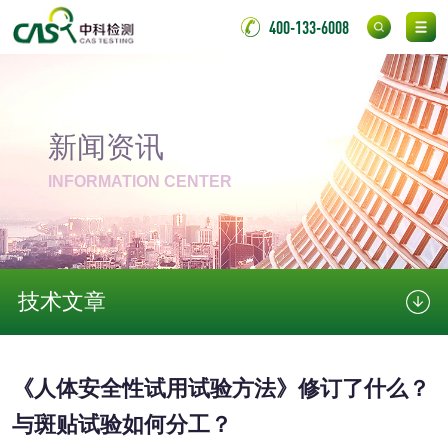
400-133-6008
成分分析配方研发
驱蚊检测
防霉检测
霉菌污染分析
新闻资讯
消毒产品备案
防螨除螨检测
INFORMATION CENTER
微生物检测
化妆品
技术文章
化妆品毒理试验
化妆品毒理测试
《人体安全性试用试验方法》修订了什么？
化妆品眼刺激试验
化妆品皮肤刺激试
与斑贴试验如何分工？
验
化妆品急性经口毒
化妆品皮肤变态反