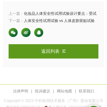
水性印刷油墨检测
上一篇：
化妆品人体安全性试用试验设计要点：受试
油品
者、使用方式、观察指标与周期
下一篇：
人体安全性试用试验 vs 人体皮肤斑贴试验
——企业如何按产品类型搭配选择？
油品检测
润滑油检测
生物柴油检测
生物质燃料检测
返回列表
防冻液检测
润滑油运动粘度检
测
齿轮油检测
法律声明
|
投诉建议
|
网站地图
|
联系我们
食品接触
Copyright © 2023
中科检测
技术服务（广州）股份有限公司