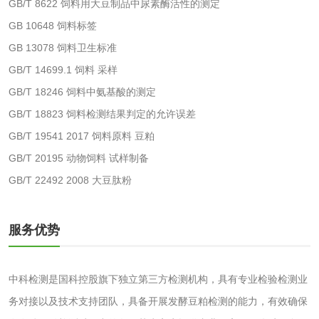
GB/T 8622 饲料用大豆制品中尿素酶活性的测定
检测
GB 10648 饲料标签
三氯异氰尿酸检测
磷酸二氢铵检测
GB 13078 饲料卫生标准
GB/T 14699.1 饲料 采样
碳酸钙检测
GB/T 18246 饲料中氨基酸的测定
GB/T 18823 饲料检测结果判定的允许误差
活性炭
GB/T 19541 2017 饲料原料 豆粕
活性炭检测
煤质颗粒活性炭检
GB/T 20195 动物饲料 试样制备
GB/T 22492 2008 大豆肽粉
测
脱硫脱硝活性炭检
煤质活性炭检测
测
服务优势
电厂水处理活性炭
木质活性炭检测
检测
木质净水用活性炭
中科检测是国科控股旗下独立第三方检测机构，具有专业检验检测业
务对接以及技术支持团队，具备开展发酵豆粕检测的能力，有效确保
检测