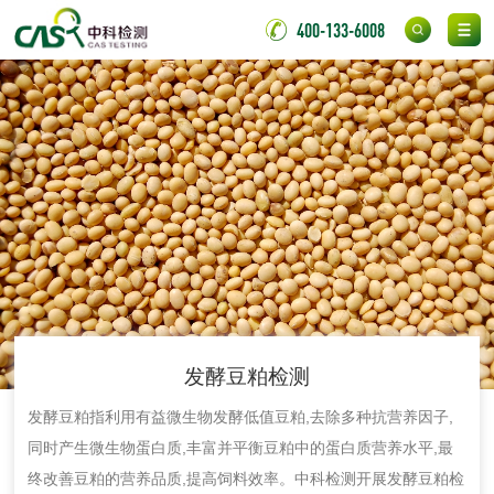
400-133-6008
伸缩警棍检测
非金属材料
脱硫石膏检测
镀膜抗菌玻璃检测
光触媒检测
消毒产品
发酵豆粕检测
成分分析配方研发
驱蚊检测
​发酵豆粕指利用有益微生物发酵低值豆粕,去除多种抗营养因子,
同时产生微生物蛋白质,丰富并平衡豆粕中的蛋白质营养水平,最
防霉检测
霉菌污染分析
终改善豆粕的营养品质,提高饲料效率。中科检测开展发酵豆粕检