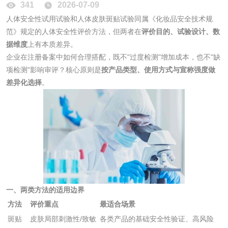
日化产品
341
2026-07-09
人体安全性试用试验和人体皮肤斑贴试验同属《化妆品安全技术规
洗衣液检测
洗涤剂检测
范》规定的人体安全性评价方法，但两者在
评价目的、试验设计、数
据维度
上有本质差异。
企业在注册备案中如何合理搭配，既不"过度检测"增加成本，也不"缺
花露水检测
蚊香液检测
项检测"影响审评？核心原则是
按产品类型、使用方式与宣称强度做
差异化选择
。
清洗剂检测
日化产品毒理检测
洗手液检测
水处理剂
一、两类方法的适用边界
水处理药剂检测
聚丙烯酰胺检测
方法
评价重点
最适合场景
斑贴
皮肤局部刺激性/致敏
各类产品的基础安全性验证、高风险
工业乳状氢氧化钙
铝酸钙检测