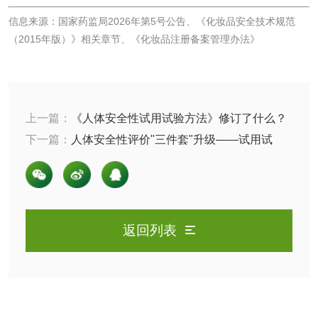
油品检测
润滑油检测
信息来源：国家药监局2026年第5号公告、《化妆品安全技术规范
（2015年版）》相关章节、《化妆品注册备案管理办法》
生物柴油检测
生物质燃料检测
防冻液检测
润滑油运动粘度检
上一篇：
《人体安全性试用试验方法》修订了什么？
测
齿轮油检测
与斑贴试验如何分工？
下一篇：
人体安全性评价"三件套"升级——试用试
验、斑贴试验、BrdU-FCM如何协同？
食品接触
返回列表
食品接触材料检测
奶嘴检测
食品包装材料检测
餐具检测