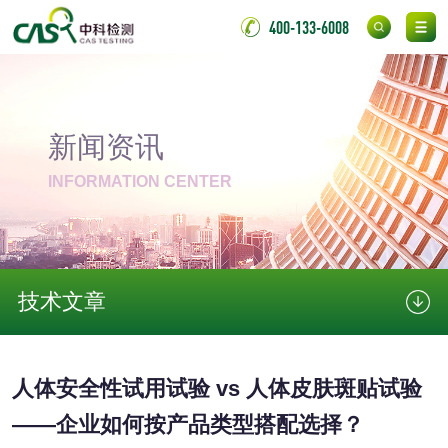
400-133-6008
消毒产品备案
防螨除螨检测
微生物检测
新闻资讯
化妆品
INFORMATION CENTER
化妆品毒理试验
化妆品毒理测试
化妆品眼刺激试验
化妆品皮肤刺激试
技术文章
验
化妆品急性经口毒
化妆品皮肤变态反
性试验
应试验
人体安全性试用试验 vs 人体皮肤斑贴试验
皮肤光变态反应试
——企业如何按产品类型搭配选择？
验