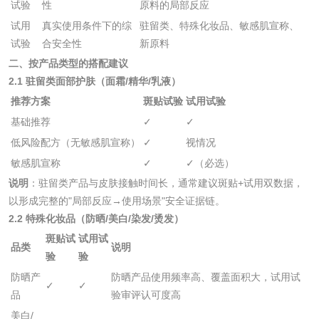
试验
性
原料的局部反应
试用
真实使用条件下的综
驻留类、特殊化妆品、敏感肌宣称、
检测
三氯异氰尿酸检测
磷酸二氢铵检测
试验
合安全性
新原料
二、按产品类型的搭配建议
碳酸钙检测
2.1 驻留类面部护肤（面霜/精华/乳液）
推荐方案
斑贴试验
试用试验
基础推荐
✓
✓
活性炭
低风险配方（无敏感肌宣称）
✓
视情况
活性炭检测
煤质颗粒活性炭检
敏感肌宣称
✓
✓（必选）
说明
：驻留类产品与皮肤接触时间长，通常建议斑贴+试用双数据，
测
脱硫脱硝活性炭检
煤质活性炭检测
以形成完整的"局部反应→使用场景"安全证据链。
2.2 特殊化妆品（防晒/美白/染发/烫发）
测
斑贴试
试用试
电厂水处理活性炭
木质活性炭检测
品类
说明
验
验
检测
防晒产
防晒产品使用频率高、覆盖面积大，试用试
木质净水用活性炭
✓
✓
品
验审评认可度高
检测
美白/