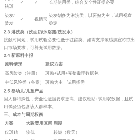
✓
✓
长期使用类，综合安全性证据必要
农药肥料
祛斑
染发/
染发剂多为淋洗类，以斑贴为主，试用视宣
肥料检测
微生物肥料检测
✓
视情形
烫发
称定
2.3 淋洗类（洗面奶/沐浴露/洗发水）
化肥检测
微生物菌剂检测
接触时间短，试用试验必要性低于驻留类。如需支撑敏感肌宣称或出
口市场要求，可补充试用数据。
有机肥检测
钾肥检测
2.4 新原料申报
原料情形
建议方案
磷酸肥料检测
高风险类（注册）
斑贴+试用+完整毒理数据包
中低风险类（备案）
斑贴为主，试用择需
2.5 婴幼儿/儿童产品
化工试剂
因人群特殊性，安全性证据要求更高。建议斑贴+试用双数据，且试
用试验须包含该人群样本。
乳酸钠检测
消泡剂检测
三、成本与周期权衡
方案
大致费用区间
周期
化工助剂检测
涂料助剂检测
仅斑贴
较低
较短（数天）