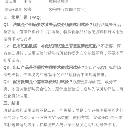
仅试用
中等
数周至数月
化工原料检测
化学品检测
斑贴+试用
较高
较完整（数周至数月）
四、常见问题（FAQ）
工业用氯化铵检测
Q1：法规是否明确要求某些品类必须做试用试验？
现行法规未逐品
类强制，但审评实践中，驻留类、特殊化妆品和敏感肌宣称对试用数
颜料油墨
据有倾向性要求。
Q2：已有斑贴数据，补做试用试验是否需重新做斑贴？
不需要。两
油墨检测
凹版油墨和柔印油
者独立进行，试用试验前通常有斑贴数据为安全基线即可，不要求同
批受试者。
墨检测
Q3：出口产品是否需按中国要求做试用试验？
出口产品按目标市场
陶瓷颜料检测
油墨成分分析
法规准备。中国境内注册/备案的产品须符合中国规范要求。
Q4：配方微调是否需重新做试用试验？
视变更影响而定。成分替
玻璃画颜料检测
儿童水粉画颜料检
换、浓度调整影响安全性的，建议重新验证，通常先做斑贴评估，有
测
变化再补试用。
水性印刷油墨检测
五、结语
斑贴试验和试用试验不是二选一的关系，而是安全评价体系中互为补
充的两个层次。企业应按照"产品类型—使用方式—宣称强度"的三维
油品
坐标选择适配方案，在检测投入与证据完整度之间找到最佳平衡。