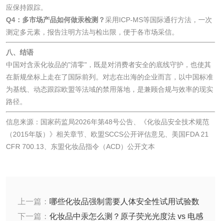
应保持跟踪。
Q4：多市场产品如何做汞检测？
采用ICP-MS等国际通行方法，一次
食品接触
测定多元素，报告注明方法与检出限，便于各市场采信。
食品接触材料检测
奶嘴检测
八、结语
中国对含汞化妆品的"清零"，既是对消费者安全的底线守护，也使其
在新规坐标上走在了国际前列。对志在出海的企业而言，以中国标准
食品包装材料检测
餐具检测
为基线、动态跟踪欧盟等法域的禁用落地，是兼顾合规与效率的现实
路径。
食品包装用阻隔塑
食品包装用纸铝塑
信息来源：国家药监局2026年第48号公告、《化妆品安全技术规范
料袋检测
复合膜、袋检测
（2015年版）》相关章节、欧盟SCCS公开评估意见、美国FDA 21
食品蒸煮复合膜、
CFR 700.13、东盟化妆品指令（ACD）公开文本
袋检测
文体用品
学生用品检测
文具检测
上一篇：
哪些化妆品强制需要人体安全性试用试验数
据？注册备案中的触发条件
下一篇：
化妆品中汞怎么测？原子荧光光度法 vs 电感
涂改液/修正液检测
学生书包/书袋检测