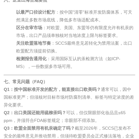
以最严口径设计配方
：按中国"清零"标准开发防腐体系，可天
玻璃画颜料检测
儿童水粉画颜料检
然满足多数市场底线，降低多市场适配成本。
区分在审市场
：对欧盟、美国、东盟等仍有限度允许有机汞的
测
水性印刷油墨检测
市场，出口产品须单独核对当地浓度上限与标签要求。
关注欧盟落地节奏
：SCCS最终意见若转化为禁用法案，出口
欧盟配方须提前切换。
油品
检测报告通用化
：采用国际互认的汞检测方法（如ICP-
MS），一份数据多市场可用。
油品检测
润滑油检测
七、常见问题（FAQ）
生物柴油检测
生物质燃料检测
Q1：按中国标准开发的配方，能直接出口欧美吗？
通常可以，因中
国标准更严；但须核对目标市场对防腐剂清单、标签与特定浓度的差
防冻液检测
润滑油运动粘度检
异化要求。
Q2：出口美国还能用硫柳汞吗？
可以，但仅限眼部化妆品且≤65
测
ppm，并须符合FDA标签规定；非眼部不得添加。
齿轮油检测
Q3：欧盟全面禁用有机汞确定了吗？
截至2026年，SCCS已发布不
安全的最终意见并推动禁用，但须待欧盟委员会正式修法落地，企业