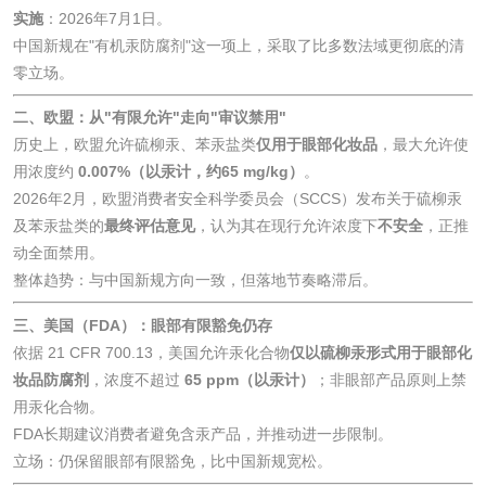
实施
：2026年7月1日。
测
脱硫脱硝活性炭检
煤质活性炭检测
中国新规在"有机汞防腐剂"这一项上，采取了比多数法域更彻底的清
零立场。
测
电厂水处理活性炭
木质活性炭检测
二、欧盟：从"有限允许"走向"审议禁用"
历史上，欧盟允许硫柳汞、苯汞盐类
仅用于眼部化妆品
，最大允许使
检测
木质净水用活性炭
用浓度约
0.007%（以汞计，约65 mg/kg）
。
2026年2月，欧盟消费者安全科学委员会（SCCS）发布关于硫柳汞
检测
及苯汞盐类的
最终评估意见
，认为其在现行允许浓度下
不安全
，正推
农药肥料
动全面禁用。
整体趋势：与中国新规方向一致，但落地节奏略滞后。
肥料检测
微生物肥料检测
三、美国（FDA）：眼部有限豁免仍存
化肥检测
微生物菌剂检测
依据 21 CFR 700.13，美国允许汞化合物
仅以硫柳汞形式用于眼部化
妆品防腐剂
，浓度不超过
65 ppm（以汞计）
；非眼部产品原则上禁
用汞化合物。
有机肥检测
钾肥检测
FDA长期建议消费者避免含汞产品，并推动进一步限制。
立场：仍保留眼部有限豁免，比中国新规宽松。
磷酸肥料检测