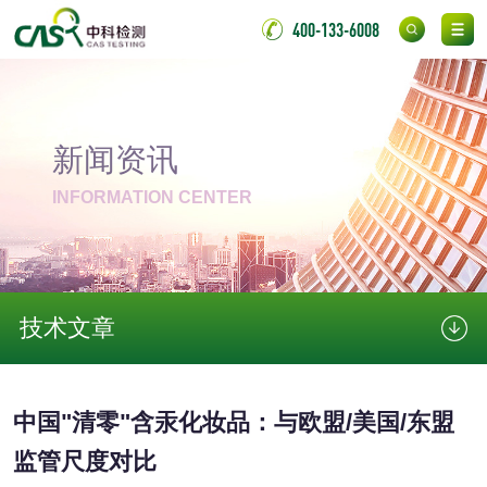
400-133-6008
化妆品眼刺激试验
化妆品皮肤刺激试
验
化妆品急性经口毒
化妆品皮肤变态反
性试验
应试验
新闻资讯
皮肤光变态反应试
INFORMATION CENTER
验
日化产品
洗衣液检测
洗涤剂检测
技术文章
花露水检测
蚊香液检测
清洗剂检测
日化产品毒理检测
中国"清零"含汞化妆品：与欧盟/美国/东盟
监管尺度对比
洗手液检测