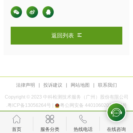
耦合等离子体质谱法
橡皮擦检测
学生书包检测
人造草坪检测
返回列表
卫生用品
卫生湿巾检测
普通湿巾检测
一次性卫生用品毒
卫生用品阴道黏膜
法律声明
|
投诉建议
|
网站地图
|
联系我们
理检测
刺激试验
Copyright © 2023
中科检测
技术服务（广州）股份有限公司
一次性使用卫生用
一次性使用卫生用
.
粤ICP备13056264号
|
粤公网安备 44010602011168号
品皮肤刺激试验
品皮肤变态反应试
一次性使用卫生用
验
首页
服务分类
热线电话
在线咨询
品阴道黏膜刺激试