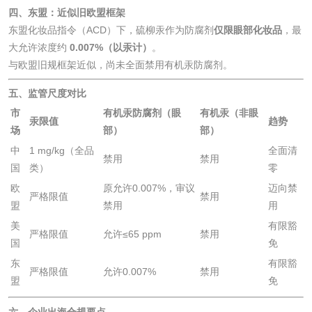
四、东盟：近似旧欧盟框架
东盟化妆品指令（ACD）下，硫柳汞作为防腐剂
仅限眼部化妆品
，最
化工试剂
大允许浓度约
0.007%（以汞计）
。
与欧盟旧规框架近似，尚未全面禁用有机汞防腐剂。
乳酸钠检测
消泡剂检测
五、监管尺度对比
化工助剂检测
涂料助剂检测
市
有机汞防腐剂（眼
有机汞（非眼
汞限值
趋势
场
部）
部）
化工原料检测
化学品检测
中
1 mg/kg（全品
全面清
禁用
禁用
国
类）
零
工业用氯化铵检测
欧
原允许0.007%，审议
迈向禁
严格限值
禁用
盟
禁用
用
美
有限豁
颜料油墨
严格限值
允许≤65 ppm
禁用
国
免
东
有限豁
油墨检测
凹版油墨和柔印油
严格限值
允许0.007%
禁用
盟
免
墨检测
陶瓷颜料检测
油墨成分分析
六、企业出海合规要点