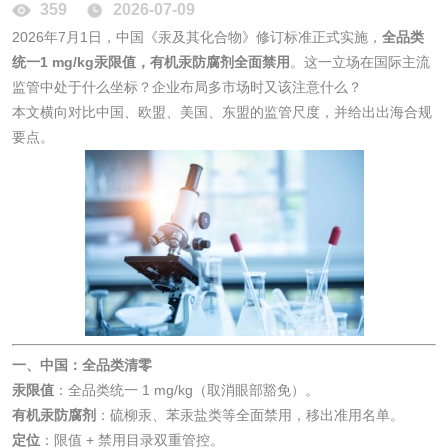
359
2026-07-09
2026年7月1日，中国《汞及其化合物》修订标准正式实施，
全品类
统一1 mg/kg汞限值，有机汞防腐剂全面禁用
。这一立场在国际主流
监管中处于什么坐标？企业布局多市场时又该注意什么？
水处理剂
本文横向对比中国、欧盟、美国、东盟的监管尺度，并给出出海合规
要点。
水处理药剂检测
聚丙烯酰胺检测
工业乳状氢氧化钙
铝酸钙检测
检测
三氯异氰尿酸检测
磷酸二氢铵检测
碳酸钙检测
一、中国：全品类清零
活性炭
汞限值
：全品类统一 1 mg/kg（取消眼部豁免）。
有机汞防腐剂
：硫柳汞、苯汞盐类等全面禁用，移出准用名单。
活性炭检测
煤质颗粒活性炭检
定位
：限值 + 禁用目录双重管控。