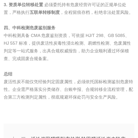
3. 资质单位转移处置
必须委托持有危废经营许可证的正规单位处
置，严格执行
五联单转移制度
，全程留痕存档，杜绝非法处置风险。
水处理剂
四、中科检测危废鉴别服务
水处理药剂检测
聚丙烯酰胺检测
中科检测具备 CMA 危废鉴别资质，可依据 HJ/T 298、GB 5085、
HJ 557 标准，提供废活性炭毒性浸出检测、易燃性检测、危废属性
工业乳状氢氧化钙
铝酸钙检测
判定等一站式服务，出具合规权威报告，助力企业顺利通过环保稽
查、完成固废合规备案。
检测
三氯异氰尿酸检测
磷酸二氢铵检测
总结
废活性炭不能仅凭经验判定固废属性，必须依托国标检测鉴别危废特
碳酸钙检测
性。企业需严格落实分类储存、台账申报、合规转移全流程管理，配
合第三方检测判定属性，彻底规避环保处罚与安全生产风险。
活性炭
活性炭检测
煤质颗粒活性炭检
测
脱硫脱硝活性炭检
煤质活性炭检测