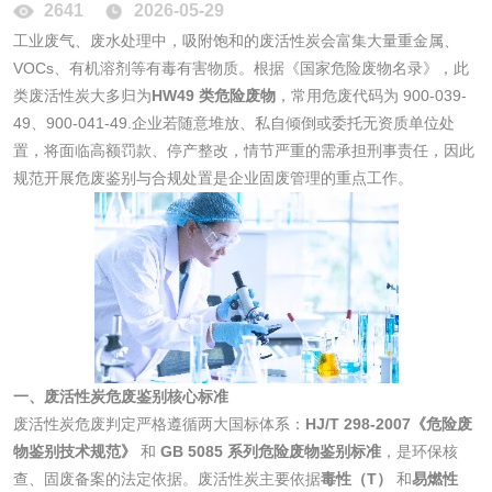
2641
2026-05-29
工业废气、废水处理中，吸附饱和的废活性炭会富集大量重金属、
消毒产品
VOCs、有机溶剂等有毒有害物质。根据《国家危险废物名录》，此
类废活性炭大多归为
HW49 类危险废物
，常用危废代码为 900-039-
成分分析配方研发
驱蚊检测
49、900-041-49.企业若随意堆放、私自倾倒或委托无资质单位处
置，将面临高额罚款、停产整改，情节严重的需承担刑事责任，因此
防霉检测
霉菌污染分析
规范开展危废鉴别与合规处置是企业固废管理的重点工作。
消毒产品备案
防螨除螨检测
微生物检测
化妆品
一、废活性炭危废鉴别核心标准
化妆品毒理试验
化妆品毒理测试
废活性炭危废判定严格遵循两大国标体系：
HJ/T 298-2007《危险废
物鉴别技术规范》
和
GB 5085 系列危险废物鉴别标准
，是环保核
查、固废备案的法定依据。废活性炭主要依据
毒性（T）
和
易燃性
化妆品眼刺激试验
化妆品皮肤刺激试