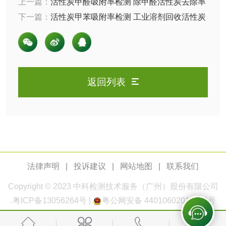
上一篇：
活性炭甲醛吸附率检测 除甲醛活性炭去除率
测定方法
下一篇：
活性炭甲苯吸附率检测 工业溶剂回收活性炭
测
电厂水处理活性炭
木质活性炭检测
性能评估
检测
木质净水用活性炭
检测
返回列表
农药肥料
肥料检测
微生物肥料检测
化肥检测
微生物菌剂检测
法律声明
|
投诉建议
|
网站地图
|
联系我们
有机肥检测
钾肥检测
Copyright © 2023
中科检测
技术服务（广州）股份有限公司
磷酸肥料检测
.
粤ICP备13056264号
|
粤公网安备 44010602011168号