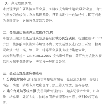
（I）
判定危险属性。
验
水处理废炭主要风险为重金属、有机物浸出毒性超标;吸附溶剂、油气
化妆品急性经口毒
化妆品皮肤变态反
的废炭闪点较低，存在易燃风险。只要满足任一危险特性，即可判定
为危险废物，必须按危废流程管控。
性试验
应试验
皮肤光变态反应试
二、毒性浸出检测判定依据(TCLP)
验
毒性浸出检测是废活性炭危废鉴别的
核心判定项目
。检测依据
HJ 557
日化产品
方法，模拟酸雨长期淋溶填埋环境，对废活性炭进行浸出试验，检测
浸出液中铅、镉、铬、汞、砷等重金属及有机污染物含量。
洗衣液检测
洗涤剂检测
若检测结果超出
GB 5085.3-2007
浸出毒性限值，即可判定该批次废
活性炭属于危险废物，严禁按一般固废处置。
花露水检测
蚊香液检测
三、企业合规处置完整流程
清洗剂检测
日化产品毒理检测
1. 分类密封储存
废活性炭需单独密封包装，张贴危废标签，存放于
防渗、防雨、防爆专用危废仓库，禁止露天堆放、混存存放。
洗手液检测
2. 建立台账与系统申报
完善固废管理台账，如实记录产生量、贮存
量、转移量、处置去向，按时在固废管理系统申报，做到全程可追
溯。