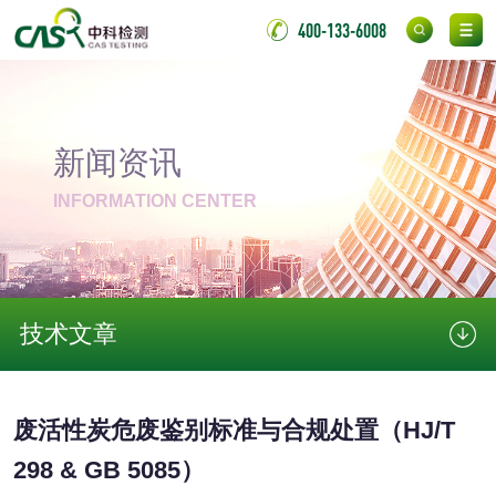
400-133-6008
金属材料质量检测
金属硬度测试
金属材料检测
喷嘴检测
新闻资讯
保险柜检测
气弹簧检测
INFORMATION CENTER
伸缩警棍检测
非金属材料
技术文章
脱硫石膏检测
镀膜抗菌玻璃检测
光触媒检测
废活性炭危废鉴别标准与合规处置（HJ/T
298 & GB 5085）