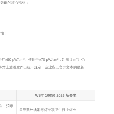
毒效能的核心指标；
全性；
90 μW/cm²、使用中≥70 μW/cm²，距离 1 m"）仍
生标准，将对上述维度作出统一规定，企业应以官方文本的最新
WS/T 10050-2026 新要求
 + 消毒
首部紫外线消毒灯专项卫生行业标准