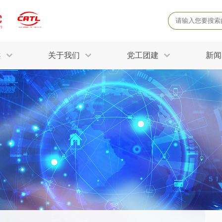
案
关于我们
党工团建
新闻
产品质量鉴定
病
解决方案
三废监测
电磁辐射检
固废危废鉴定
防
STRY SOLUTIONS
二噁英检测
土壤检测
土壤场地调查
成
球各产业提供一站式
生态环境检测
有
技术解决方案。
消毒检测备案
运
空气净化检测
涉
评价
矿山资源调查
危险废物鉴
公共卫生检测
放
环境风险评估
农用地土壤