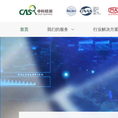
首页
我们的服务
行业解决方
生态环保
检测服务
工业材料
行业
污水检测
美妆消毒
INDU
废气检测
石油化工
为全
轻工产品
评估调查
整体
制药医疗
电子电气
耕地质量
建筑材料
场地调查