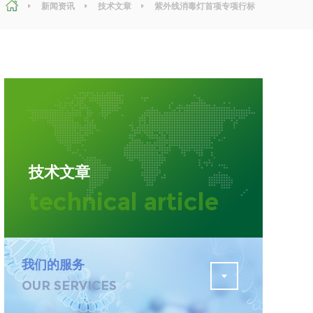
新闻资讯
技术文章
紫外线消毒灯首项专项行标
发布——WS/T 10050-2026 技术要求解读与检测方案
污水检测
证
排污许可证办理
查
更多
在线咨询
技术文章
轨道交通变形监测
technical article
遥感
更多
我们的服务
OUR SERVICES
程
固废处理工程