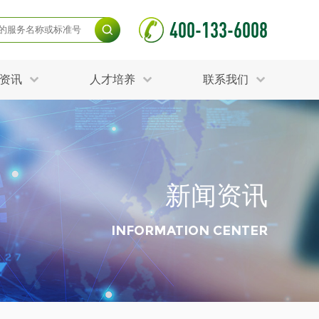
400-133-6008
资讯
人才培养
联系我们
毒杀灭试验
食品接触材料检测
光伏检测
测
声环境与振动检测
护产品检测
可靠性测试
新闻资讯
更多
分分析化验
食品安全检测
毒有害检测
洁净度检测
INFORMATION CENTER
动场地检测
化妆品检测
水产品检测
水资源检测
别
危废鉴定
射卫生检测
毒理检测
调查
更多