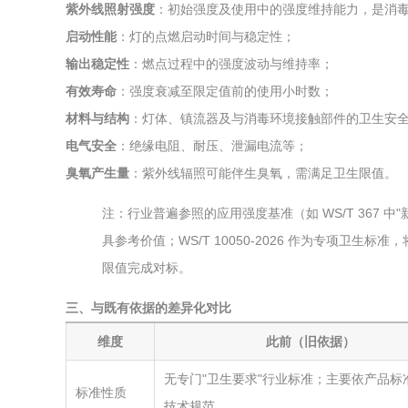
紫外线照射强度
：初始强度及使用中的强度维持能力，是消
启动性能
：灯的点燃启动时间与稳定性；
输出稳定性
：燃点过程中的强度波动与维持率；
有效寿命
：强度衰减至限定值前的使用小时数；
材料与结构
：灯体、镇流器及与消毒环境接触部件的卫生安
电气安全
：绝缘电阻、耐压、泄漏电流等；
臭氧产生量
：紫外线辐照可能伴生臭氧，需满足卫生限值。
注：行业普遍参照的应用强度基准（如 WS/T 367 中"新灯≥
具参考价值；WS/T 10050-2026 作为专项卫
限值完成对标。
三、与既有依据的差异化对比
维度
此前（旧依据）
无专门"卫生要求"行业标准；主要依产品标准
标准性质
技术规范