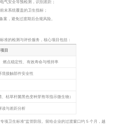
电气安全等预检测，识别差距；
前未系统覆盖的卫生指标；
评价与备案，避免过渡期后合规风险。
 及相关标准的检测与评价服务，核心项目包括：
务项目
能、燃点稳定性、有效寿命与维持率
环境接触部件安全性
菌、枯草杆菌黑色变种芽孢等指示微生物）
解读与差距分析
灯进入"专项卫生标准"监管阶段。留给企业的过渡窗口约 5 个月，越