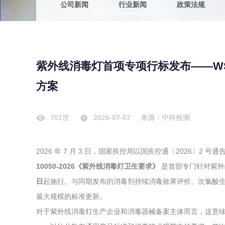
公司新闻
行业新闻
政策法规
农副产品
咨询服务
质量鉴定
卫生评价
绿色工厂
紫外线消毒灯首项专项行标发布——WS/T 
专项服务
清洁生产
方案
新能源
测绘测量
综合检测
701次
2026-07-07
来源：中科检测
地理信息
2026 年 7 月 3 日，国家疾控局以国疾控通〔2026〕2 
海洋测绘
10050-2026《紫外线消毒灯卫生要求》
是首部专门针对紫外
日
起施行。与同期发布的消毒剂持续消毒效果评价、次氯酸
环保工程
最大规模的标准更新。
对于紫外线消毒灯生产企业和消毒器械备案主体而言，这意
VOCs废