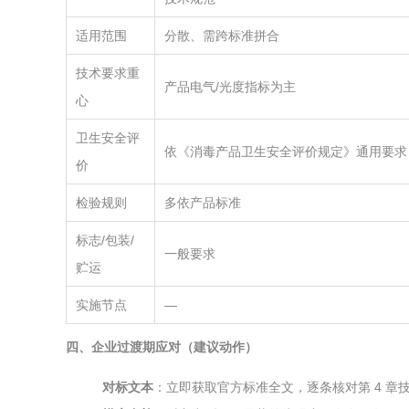
适用范围
分散、需跨标准拼合
技术要求重
产品电气/光度指标为主
心
卫生安全评
依《消毒产品卫生安全评价规定》通用要求
价
检验规则
多依产品标准
标志/包装/
一般要求
贮运
实施节点
—
四、企业过渡期应对（建议动作）
对标文本
：立即获取官方标准全文，逐条核对第 4 章技