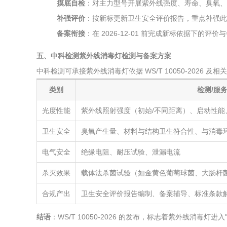
摸底自检
：对主力型号开展紫外线强度、寿命、臭氧、
补强评价
：按新标更新卫生安全评价报告，重点补强此
备案衔接
：在 2026-12-01 前完成新标依据下的
五、中科检测紫外线消毒灯检测与备案方案
中科检测可承接紫外线消毒灯依据 WS/T 10050-2026
类别
检测/服
光度性能
紫外线照射强度（初始/不同距离）、启动性
卫生安全
臭氧产生量、材料与结构卫生符合性、与消毒
电气安全
绝缘电阻、耐压试验、泄漏电流
杀灭效果
载体法杀菌试验（如金黄色葡萄球菌、大肠杆
合规产出
卫生安全评价报告编制、备案辅导、标准条款
结语
：WS/T 10050-2026 的发布，标志着紫外线消毒