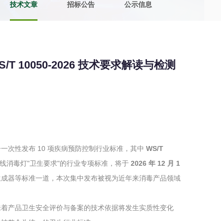
技术文章
招标公告
公示信息
土壤污染检测
评价
水土保持监测
绿色产品认
10050-2026 技术要求解读与检测
审核
环境风险评价
矿山场地调
在线咨询
系统
不动产测绘
工程测量
号通告一次性发布 10 项疾病预防控制行业标准，其中
WS/T
基准网监测
摄影测量与
线消毒灯"卫生要求"的行业专项标准，将于
2026 年 12 月 1
生成器等标准一道，本次集中发布被视为近年来消毒产品领域
味着产品卫生安全评价与备案的技术依据将发生实质性变化
气治理
废气处理工程
废水处理工