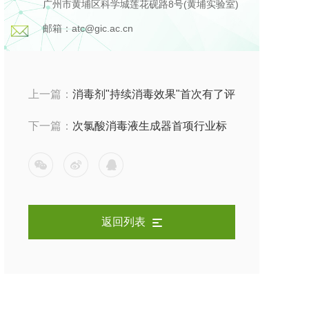
广州市黄埔区科学城莲花砚路8号(黄埔实验室)
邮箱：atc@gic.ac.cn
上一篇：
消毒剂"持续消毒效果"首次有了评
价标准——WS/T 10051-2026 解读 & 中科
下一篇：
次氯酸消毒液生成器首项行业标
检测实验室方案
准发布——WS/T 10053-2026 要点拆解与
技术解读
返回列表