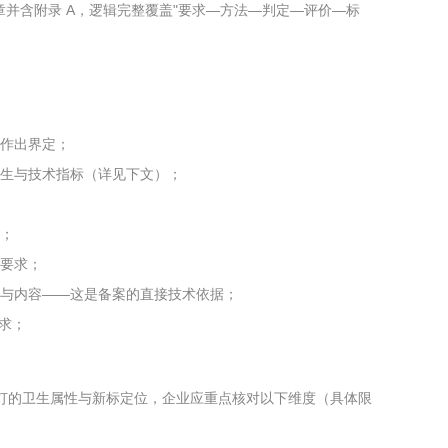
 10 章并含附录 A，逻辑完整覆盖"要求—方法—判定—评价—标
作出界定；
生与技术指标（详见下文）；
；
要求；
与内容——这是备案的直接技术依据；
求；
灯的卫生属性与新标定位，企业应重点核对以下维度（具体限