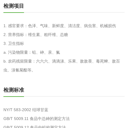
检测项目
洗手液检测
1. 感官要求：色泽、气味、新鲜度、清洁度、病虫害、机械损伤
2. 营养指标：维生素、粗纤维、总糖
水处理剂
3. 卫生指标
a. 污染物限量：铅、砷、汞、氟
水处理药剂检测
聚丙烯酰胺检测
b. 农药残留限量：六六六、滴滴涕、乐果、敌敌畏、毒死蜱、敌百
虫、溴氰菊酯等。
工业乳状氢氧化钙
铝酸钙检测
检测
检测标准
三氯异氰尿酸检测
磷酸二氢铵检测
碳酸钙检测
NY/T 583-2002 结球甘蓝
GB/T 5009.11 食品中总砷的测定方法
活性炭
GB/T 5009.12 食品中铅的测定方法