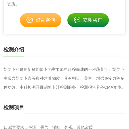
资质。
化妆品毒理试验
化妆品毒理测试
留言咨询
立即咨询
化妆品眼刺激试验
化妆品皮肤刺激试
验
化妆品急性经口毒
化妆品皮肤变态反
检测介绍
性试验
应试验
皮肤光变态反应试
胡萝卜汁是用新鲜胡萝卜为主要原料压榨而成的一种蔬菜汁。胡萝卜
验
日化产品
中富含胡萝卜素等多种营养物质，具有明目、美容、增强免疫力等多
种功效。中科检测开展胡萝卜汁检测服务，检测报告具备CMA资质。
洗衣液检测
洗涤剂检测
检测项目
花露水检测
蚊香液检测
清洗剂检测
日化产品毒理检测
1. 感官要求：色泽、香气、滋味、外观、其他杂质