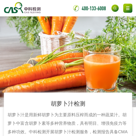
400-133-6008
光触媒检测
消毒产品
成分分析配方研发
驱蚊检测
防霉检测
霉菌污染分析
消毒产品备案
防螨除螨检测
胡萝卜汁检测
微生物检测
​胡萝卜汁是用新鲜胡萝卜为主要原料压榨而成的一种蔬菜汁。胡
萝卜中富含胡萝卜素等多种营养物质，具有明目、增强免疫力等
化妆品
多种功效。中科检测开展胡萝卜汁检测服务，检测报告具备CMA