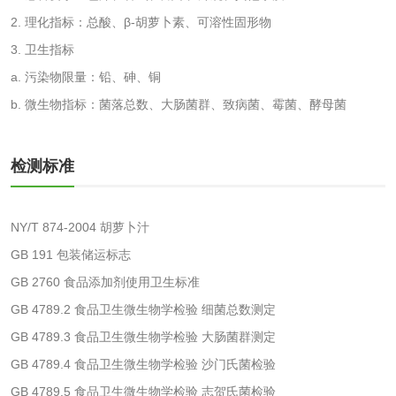
2. 理化指标：总酸、β-胡萝卜素、可溶性固形物
洗手液检测
3. 卫生指标
a. 污染物限量：铅、砷、铜
b. 微生物指标：菌落总数、大肠菌群、致病菌、霉菌、酵母菌
水处理剂
检测标准
水处理药剂检测
聚丙烯酰胺检测
NY/T 874-2004 胡萝卜汁
工业乳状氢氧化钙
铝酸钙检测
GB 191 包装储运标志
检测
三氯异氰尿酸检测
磷酸二氢铵检测
GB 2760 食品添加剂使用卫生标准
GB 4789.2 食品卫生微生物学检验 细菌总数测定
碳酸钙检测
GB 4789.3 食品卫生微生物学检验 大肠菌群测定
GB 4789.4 食品卫生微生物学检验 沙门氏菌检验
活性炭
GB 4789.5 食品卫生微生物学检验 志贺氏菌检验