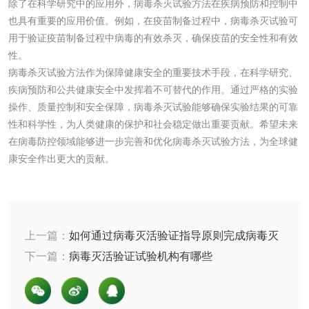
除了在科学研究中的应用外，病毒杀灭试验方法在疾病预防和控制中
也具有重要的应用价值。例如，在疫苗制备过程中，病毒杀灭试验可
洗手液检测
用于验证疫苗制备过程中病毒的有效杀灭，确保疫苗的安全性和有效
性。
病毒杀灭试验方法作为保障健康安全的重要技术手段，在科学研究、
疾病预防和公共健康安全中发挥着不可替代的作用。通过严格的实验
操作、质量控制和安全保障，病毒杀灭试验能够确保实验结果的可靠
水处理剂
性和科学性，为人类健康的保护和社会稳定做出重要贡献。希望未来
在病毒防控领域能够进一步完善和优化病毒杀灭试验方法，为全球健
水处理药剂检测
聚丙烯酰胺检测
康安全作出更大的贡献。
工业乳状氢氧化钙
铝酸钙检测
检测
三氯异氰尿酸检测
磷酸二氢铵检测
上一篇：
如何通过病毒灭活验证指导原则完成病毒灭
活试验报告
下一篇：
病毒灭活验证试验机构有哪些
碳酸钙检测
活性炭