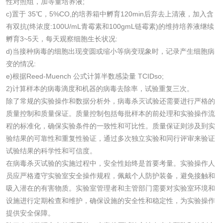
性对照组，加等量培养液;
c)置于 35℃，5%CO,的培养箱中孵育120min后弃去上清液，加入含
化妆品毒理试验
化妆品毒理测试
有双抗(终浓度:100U/mL青霉素和100gmL链霉素)的维持培养液继续
孵育3~5天，每天观察细胞生长状况:
化妆品眼刺激试验
化妆品皮肤刺激试
d)当接种病毒的细胞出现变圆或缩小等病变现象时，记录产生细胞病
变的情况:
验
e)根据Reed-Muench 公式计算半数感染量 TCIDso;
化妆品急性经口毒
化妆品皮肤变态反
2)计算样本的病毒滴度和机器的病毒去除率，试验重复三次。
性试验
应试验
除了常规的实验操作和数据分析外，病毒杀灭试验还需要进行严格的
皮肤光变态反应试
质量控制和质量保证。质量控制包括每批样本的前处理和实验操作流
程的标准化，确保实验条件的一致性和可比性。质量保证则涉及到实
验
日化产品
验结果的可靠性和重复性验证，通过多次独立实验和同行评审来验证
试验结果的科学性和可信度。
在病毒杀灭试验的实施过程中，安全性始终是首要考量。实验操作人
洗衣液检测
洗涤剂检测
员应严格遵守实验室安全操作规程，佩戴个人防护装备，避免接触和
吸入潜在的有害物质。实验室管理者和主管部门需要对实验室环境和
花露水检测
蚊香液检测
设施进行定期检查和维护，确保设施的安全性和稳定性，为实验操作
提供安全保障。
清洗剂检测
日化产品毒理检测