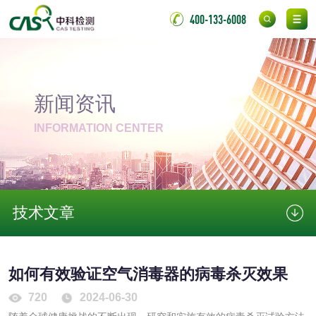
胶粘带检测
测
400-133-6008
室温固化（硫化）
氟硅密封胶检测
金属
新闻资讯
金属材料质量检测
金属硬度测试
INFORMATION CENTER
金属材料检测
喷嘴检测
保险柜检测
气弹簧检测
技术文章
伸缩警棍检测
非金属材料
如何有效验证空气消毒器的病毒杀灭效果
720
2024-06-30
脱硫石膏检测
镀膜抗菌玻璃检测