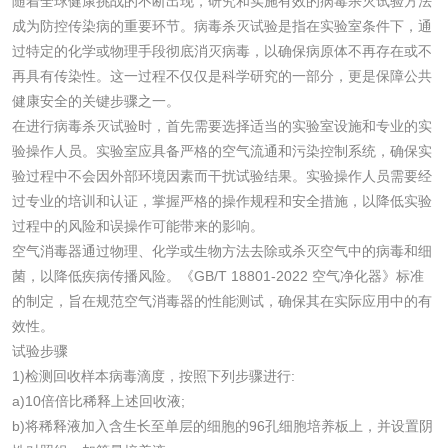
随着全球健康挑战的不断出现，研究和实施有效的病毒杀灭试验方法
成为防控传染病的重要环节。病毒杀灭试验是指在实验室条件下，通
光触媒检测
过特定的化学或物理手段彻底消灭病毒，以确保病原体不再存在或不
再具有传染性。这一过程不仅仅是科学研究的一部分，更是保障公共
健康安全的关键步骤之一。
在进行病毒杀灭试验时，首先需要选择适当的实验室设施和专业的实
验操作人员。实验室应具备严格的空气流通和污染控制系统，确保实
消毒产品
验过程中不会因外部环境因素而干扰试验结果。实验操作人员需要经
过专业的培训和认证，掌握严格的操作规程和安全措施，以降低实验
成分分析配方研发
驱蚊检测
过程中的风险和误操作可能带来的影响。
空气消毒器通过物理、化学或生物方法去除或杀灭空气中的病毒和细
防霉检测
霉菌污染分析
菌，以降低疾病传播风险。《GB/T 18801-2022 空气净化器》标准
的制定，旨在规范空气消毒器的性能测试，确保其在实际应用中的有
消毒产品备案
防螨除螨检测
效性。
试验步骤
1)检测回收样本病毒滴度，按照下列步骤进行:
微生物检测
a)10倍倍比稀释上述回收液;
b)将稀释液加入含生长至单层的细胞的96孔细胞培养板上，并设置阴
化妆品