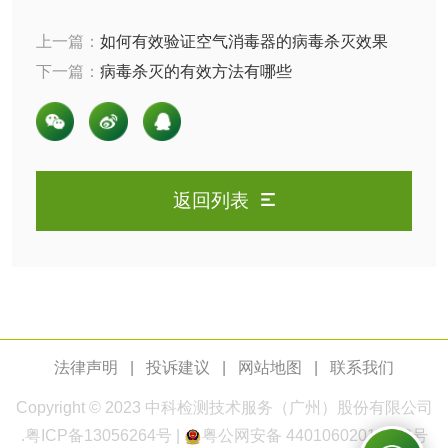
化妆品急性经口毒
化妆品皮肤变态反
上一篇：
如何有效验证空气消毒器的病毒杀灭效果
性试验
应试验
皮肤光变态反应试
下一篇：
病毒杀灭的有效方法有哪些
验
日化产品
洗衣液检测
洗涤剂检测
返回列表
花露水检测
蚊香液检测
清洗剂检测
日化产品毒理检测
洗手液检测
法律声明
|
投诉建议
|
网站地图
|
联系我们
Copyright © 2023
中科检测
技术服务（广州）股份有限公司
.
粤ICP备13056264号
|
粤公网安备 44010602011168号