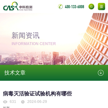
400-133-6008
外墙涂料检测
涂料检测
胶粘剂
新闻资讯
氯丁胶粘剂检测
通用型氯丁胶检测
INFORMATION CENTER
阻燃型氯丁胶检测
耐高温型氯丁胶检
测
无底纸冷裱膜压敏
BOPP压敏胶粘带检
技术文章
胶粘带检测
测
室温固化（硫化）
氟硅密封胶检测
病毒灭活验证试验机构有哪些
金属
631
2024-06-29