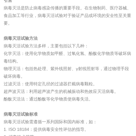
引言
金属材料质量检测
金属硬度测试
病毒灭活是防止病毒感染传播的重要手段。在生物制药、医疗器械、
食品加工等行业，病毒灭活试验对于验证产品或环境的安全性至关重
金属材料检测
喷嘴检测
要。
保险柜检测
气弹簧检测
病毒灭活试验方法
病毒灭活试验方法多样，主要包括以下几种：
伸缩警棍检测
化学灭活：使用化学物质如甲醛、过氧化氢、酚酞化学物质等破坏病
毒结构。
物理灭活：包括热处理、紫外线照射、γ射线照射等，通过物理手段
非金属材料
破坏病毒。
过滤灭活：使用特定孔径的过滤器拦截病毒颗粒。
脱硫石膏检测
镀膜抗菌玻璃检测
超声波灭活：利用超声波产生的机械振动和热效应灭活病毒。
酚酞灭活法：通过酚酞等化学物质使病毒失活。
光触媒检测
病毒灭活试验标准
病毒灭活试验需遵循一系列国际和国内标准，如：
1. ISO 18184：提供病毒安全性评估的指导。