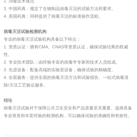
2. 消毒技术规范
消毒产品
3. 中国药典：规定了生物制品病毒灭活的试验方法和要求。
4. 美国药典：同样提供了病毒灭活的标准操作流程。
成分分析配方研发
驱蚊检测
病毒灭活试验检测机构
防霉检测
霉菌污染分析
专业的病毒灭活试验机构具备以下特点：
1. 资质认证：拥有CMA、CNAS等资质认证，确保试验结果的权威
消毒产品备案
防螨除螨检测
性。
2. 专业技术团队：由经验丰富的病毒学专家和技术人员组成。
3. 先进设备：配备高端的实验室设备，确保试验的精确度。
微生物检测
4. 全面服务：提供全面的病毒灭活方法和试验报告、一站式病毒清
除/灭活工艺验证服务。
化妆品
结论
化妆品毒理试验
化妆品毒理测试
病毒灭活试验对于保障公共卫生安全和产品质量至关重要。选择具备
专业资质和丰富经验的检测机构，可以确保试验的准确性和有效性。
化妆品眼刺激试验
化妆品皮肤刺激试
验