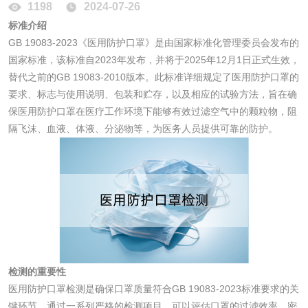
1198
2024-07-26
消毒产品
标准介绍
GB 19083-2023《医用防护口罩》是由国家标准化管理委员会发布的
成分分析配方研发
驱蚊检测
国家标准，该标准自2023年发布，并将于2025年12月1日正式生效，
替代之前的GB 19083-2010版本。此标准详细规定了医用防护口罩的
防霉检测
霉菌污染分析
要求、标志与使用说明、包装和贮存，以及相应的试验方法，旨在确
保医用防护口罩在医疗工作环境下能够有效过滤空气中的颗粒物，阻
消毒产品备案
防螨除螨检测
隔飞沫、血液、体液、分泌物等，为医务人员提供可靠的防护。
微生物检测
化妆品
化妆品毒理试验
化妆品毒理测试
检测的重要性
化妆品眼刺激试验
化妆品皮肤刺激试
医用防护口罩检测是确保口罩质量符合GB 19083-2023标准要求的关
键环节。通过一系列严格的检测项目，可以评估口罩的过滤效率、密
验