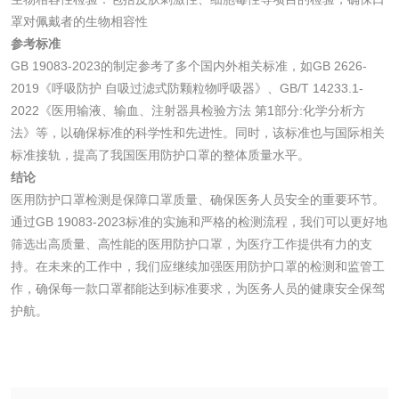
水处理剂
罩对佩戴者的生物相容性
参考标准
水处理药剂检测
聚丙烯酰胺检测
GB 19083-2023的制定参考了多个国内外相关标准，如GB 2626-
2019《呼吸防护 自吸过滤式防颗粒物呼吸器》、GB/T 14233.1-
2022《医用输液、输血、注射器具检验方法 第1部分:化学分析方
工业乳状氢氧化钙
铝酸钙检测
法》等，以确保标准的科学性和先进性。同时，该标准也与国际相关
检测
标准接轨，提高了我国医用防护口罩的整体质量水平。
三氯异氰尿酸检测
磷酸二氢铵检测
结论
医用防护口罩检测是保障口罩质量、确保医务人员安全的重要环节。
碳酸钙检测
通过GB 19083-2023标准的实施和严格的检测流程，我们可以更好地
筛选出高质量、高性能的医用防护口罩，为医疗工作提供有力的支
持。在未来的工作中，我们应继续加强医用防护口罩的检测和监管工
活性炭
作，确保每一款口罩都能达到标准要求，为医务人员的健康安全保驾
护航。
活性炭检测
煤质颗粒活性炭检
测
脱硫脱硝活性炭检
煤质活性炭检测