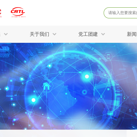
案
关于我们
党工团建
新闻
产品质量鉴定
病
解决方案
三废监测
电磁辐射检
固废危废鉴定
防
STRY SOLUTIONS
二噁英检测
土壤检测
土壤场地调查
成
球各产业提供一站式
生态环境检测
有
技术解决方案。
消毒检测备案
运
空气净化检测
涉
评价
矿山资源调查
危险废物鉴
公共卫生检测
放
环境风险评估
农用地土壤