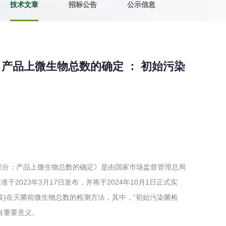
技术文章
招标公告
公示信息
土壤污染检测
评价
水土保持监测
绿色产品认
产品灭菌 产品上微生物总数的确定 ： 初始污染
审核
环境风险评价
矿山场地调
在线咨询
系统
不动产测绘
工程测量
基准网监测
摄影测量与
方法 第1部分：产品上微生物总数的确定》是由国家市场监督管理总局
2023年3月17日发布，并将于2024年10月1日正式实
装)在灭菌前微生物总数的检测方法，其中，“初始污染菌检
有重要意义。
气治理
废气处理工程
废水处理工