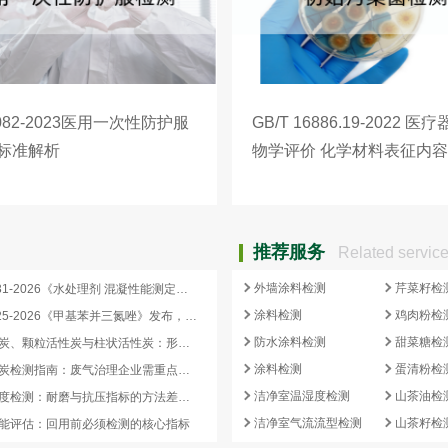
9082-2023医用一次性防护服
GB/T 16886.19-2022 医
标准解析
物学评价 化学材料表征内
推荐服务
Related servic
外墙涂料检测
芹菜籽检
HG/T 4331-2026《水处理剂 混凝性能测定方法》发布，2026 年 12 月 1 日起实施
涂料检测
鸡肉粉检
HG/T 3925-2026《甲基苯并三氮唑》发布，2026 年 12 月 1 日起实施
防水涂料检测
甜菜糖检
蜂窝活性炭、颗粒活性炭与柱状活性炭：形态差异与检测重点对照
涂料检测
蛋清粉检
蜂窝活性炭检测指南：废气治理企业需重点关注的5项核心指标
洁净室温湿度检测
山茶油检
活性炭强度检测：耐磨与抗压指标的方法差异及验收意义
洁净室气流流型检测
山茶籽检
能评估：回用前必须检测的核心指标