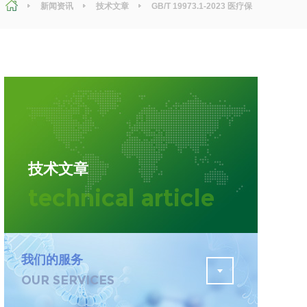
新闻资讯
技术文章
GB/T 19973.1-2023 医疗保
健产品灭菌 产品上微生物总数的确定 ： 初始污染菌检测全解析
污水检测
证
排污许可证办理
查
更多
在线咨询
技术文章
轨道交通变形监测
technical article
遥感
更多
我们的服务
OUR SERVICES
程
固废处理工程