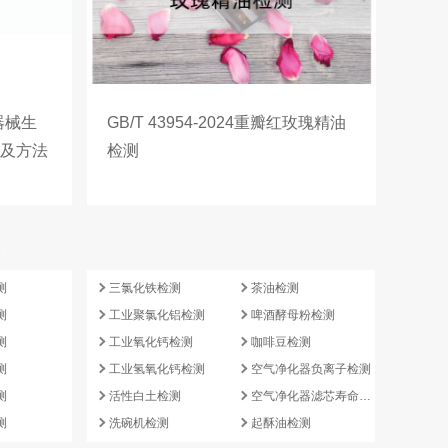
疗器械生
GB/T 43954-2024重瓣红玫瑰精油
容及方法
检测
e
测
三氯化铁检测
茶油检测
测
工业聚氯化铝检测
啤酒酵母粉检测
测
工业氧化钙检测
咖啡豆检测
测
工业氢氧化钙检测
空气净化器负离子检测
测
活性白土检测
空气净化器滤芯寿命检测
测
洗碗机检测
起酥油检测