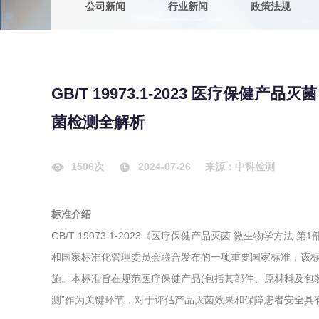
公司新闻
行业新闻
政策法规
农副产品
咨询服务
质量鉴定
卫生评价
绿色工厂
GB/T 19973.1-2023 医疗保健
专项服务
清洁生产
菌检测全解析
新能源
测绘测量
综合检测
1506次
2024-07-26
来源：中科检测
地理信息
标准介绍
海洋测绘
GB/T 19973.1-2023《医疗保健产品灭菌 微生物学
和国家标准化管理委员会联合发布的一项重要国家标准，该标准于
环保工程
施。本标准旨在规范医疗保健产品(包括其部件、原材料及包
测”作为关键环节，对于评估产品灭菌效果和保障患者安全具
VOCs废