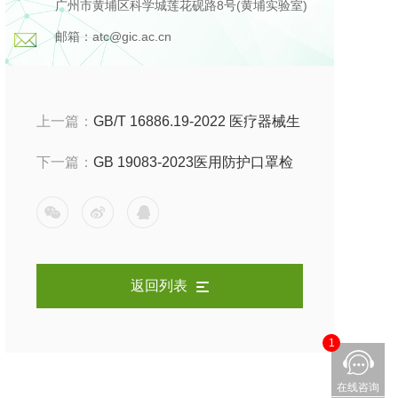
广州市黄埔区科学城莲花砚路8号(黄埔实验室)
邮箱：atc@gic.ac.cn
上一篇：
GB/T 16886.19-2022 医疗器械生
物学评价 化学材料表征内容及方法
下一篇：
GB 19083-2023医用防护口罩检
测，标准介绍及检测项目
返回列表
1
在线咨询