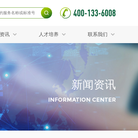
400-133-6008
资讯
人才培养
联系我们
毒杀灭试验
食品接触材料检测
光伏检测
测
声环境与振动检测
护产品检测
可靠性测试
新闻资讯
更多
分分析化验
食品安全检测
毒有害检测
洁净度检测
INFORMATION CENTER
动场地检测
化妆品检测
水产品检测
水资源检测
别
危废鉴定
射卫生检测
毒理检测
调查
更多