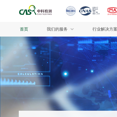
首页
我们的服务
行业解决方
生态环保
检测服务
工业材料
行业
污水检测
美妆消毒
INDU
废气检测
石油化工
为全
轻工产品
评估调查
整体
制药医疗
电子电气
耕地质量
建筑材料
场地调查