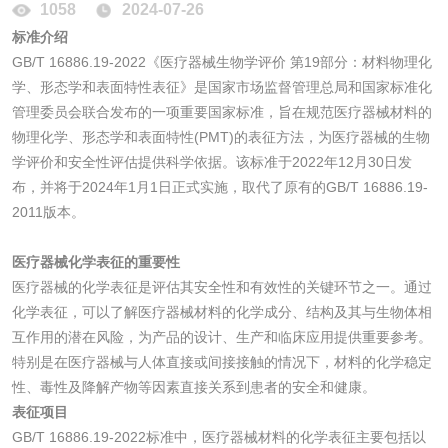
1058
2024-07-26
标准介绍
GB/T 16886.19-2022《医疗器械生物学评价 第19部分：材料物理化
消毒产品
学、形态学和表面特性表征》是国家市场监督管理总局和国家标准化
管理委员会联合发布的一项重要国家标准，旨在规范医疗器械材料的
成分分析配方研发
驱蚊检测
物理化学、形态学和表面特性(PMT)的表征方法，为医疗器械的生物
学评价和安全性评估提供科学依据。该标准于2022年12月30日发
防霉检测
霉菌污染分析
布，并将于2024年1月1日正式实施，取代了原有的GB/T 16886.19-
2011版本。
消毒产品备案
防螨除螨检测
医疗器械化学表征的重要性
医疗器械的化学表征是评估其安全性和有效性的关键环节之一。通过
微生物检测
化学表征，可以了解医疗器械材料的化学成分、结构及其与生物体相
互作用的潜在风险，为产品的设计、生产和临床应用提供重要参考。
化妆品
特别是在医疗器械与人体直接或间接接触的情况下，材料的化学稳定
性、毒性及降解产物等因素直接关系到患者的安全和健康。
化妆品毒理试验
化妆品毒理测试
表征项目
GB/T 16886.19-2022标准中，医疗器械材料的化学表征主要包括以