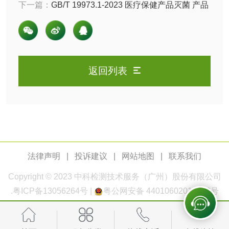
测
下一篇：
GB/T 19973.1-2023 医疗保健产品灭菌 产品
脱硫脱硝活性炭检
煤质活性炭检测
上微生物总数的确定 ： 初始污染菌检测全解析
测
电厂水处理活性炭
木质活性炭检测
检测
木质净水用活性炭
返回列表
检测
农药肥料
肥料检测
微生物肥料检测
化肥检测
微生物菌剂检测
法律声明
|
投诉建议
|
网站地图
|
联系我们
Copyright © 2023
中科检测
技术服务（广州）股份有限公司
有机肥检测
钾肥检测
.
粤ICP备13056264号
|
粤公网安备 44010602011168号
磷酸肥料检测