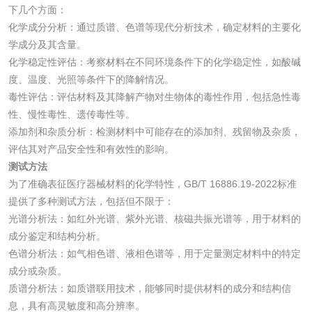
下几个方面：
化妆品眼刺激试验
化妆品皮肤刺激试
化学成分分析：通过质谱、色谱等现代分析技术，确定材料的主要化
验
学成分及其含量。
化妆品急性经口毒
化妆品皮肤变态反
化学稳定性评估：考察材料在不同环境条件下的化学稳定性，如酸碱
性试验
应试验
度、温度、光照等条件下的降解情况。
皮肤光变态反应试
毒性评估：评估材料及其降解产物对生物体的毒性作用，包括急性毒
性、慢性毒性、遗传毒性等。
验
添加剂和杂质分析：检测材料中可能存在的添加剂、残留物及杂质，
日化产品
评估其对产品安全性和有效性的影响。
测试方法
洗衣液检测
洗涤剂检测
为了准确表征医疗器械材料的化学特性，GB/T 16886.19-2022标准
提供了多种测试方法，包括但不限于：
花露水检测
蚊香液检测
光谱分析法：如红外光谱、紫外光谱、核磁共振光谱等，用于材料的
成分鉴定和结构分析。
清洗剂检测
日化产品毒理检测
色谱分析法：如气相色谱、液相色谱等，用于定量测定材料中的特定
成分或杂质。
洗手液检测
质谱分析法：如质谱联用技术，能够同时提供材料的成分和结构信
息，具有高灵敏度和高分辨率。