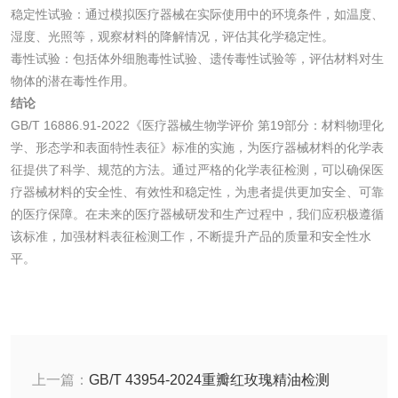
稳定性试验：通过模拟医疗器械在实际使用中的环境条件，如温度、
湿度、光照等，观察材料的降解情况，评估其化学稳定性。
毒性试验：包括体外细胞毒性试验、遗传毒性试验等，评估材料对生
水处理剂
物体的潜在毒性作用。
结论
水处理药剂检测
聚丙烯酰胺检测
GB/T 16886.91-2022《医疗器械生物学评价 第19部分：材料物理化
学、形态学和表面特性表征》标准的实施，为医疗器械材料的化学表
工业乳状氢氧化钙
铝酸钙检测
征提供了科学、规范的方法。通过严格的化学表征检测，可以确保医
疗器械材料的安全性、有效性和稳定性，为患者提供更加安全、可靠
检测
三氯异氰尿酸检测
磷酸二氢铵检测
的医疗保障。在未来的医疗器械研发和生产过程中，我们应积极遵循
该标准，加强材料表征检测工作，不断提升产品的质量和安全性水
平。
碳酸钙检测
活性炭
活性炭检测
煤质颗粒活性炭检
上一篇：
GB/T 43954-2024重瓣红玫瑰精油检测