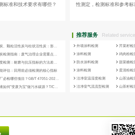
测标准和技术要求有哪些？
性测定，检测标准和参考标
么？
推荐服务
Related servic
外墙涂料检测
芹菜籽检
蜂窝活性炭、颗粒活性炭与柱状活性炭：形态差异与检测重点对照
涂料检测
鸡肉粉检
蜂窝活性炭检测指南：废气治理企业需重点关注的5项核心指标
防水涂料检测
甜菜糖检
活性炭强度检测：耐磨与抗压指标的方法差异及验收意义
涂料检测
蛋清粉检
能评估：回用前必须检测的核心指标
洁净室温湿度检测
山茶油检
再生炭出厂必检哪些项目？GB/T 47051-2026 再生活性炭检测清单这样列
洁净室气流流型检测
山茶籽检
副产浓缩液如何"变废为宝"做污水碳源？T/CCEIA 0006-2026 核心解读