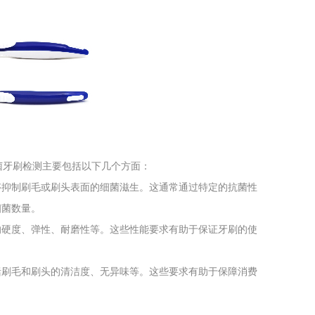
工程
工业废盐的处理和利用
土壤污染检
，抗菌牙刷检测主要包括以下几个方面：
够抑制刷毛或刷头表面的细菌滋生。这通常通过特定的抗菌性
细菌数量。
的硬度、弹性、耐磨性等。这些性能要求有助于保证牙刷的使
括刷毛和刷头的清洁度、无异味等。这些要求有助于保障消费