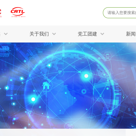
案
关于我们
党工团建
新闻
产品质量鉴定
病
解决方案
三废监测
电磁辐射检
固废危废鉴定
防
STRY SOLUTIONS
二噁英检测
土壤检测
土壤场地调查
成
球各产业提供一站式
生态环境检测
有
技术解决方案。
消毒检测备案
运
空气净化检测
涉
评价
矿山资源调查
危险废物鉴
公共卫生检测
放
环境风险评估
农用地土壤