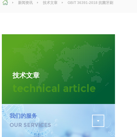
新闻资讯
技术文章
GB/T 36391-2018 抗菌牙刷
检测，参考标准以及技术要求
污水检测
证
排污许可证办理
查
更多
在线咨询
技术文章
轨道交通变形监测
technical article
遥感
更多
我们的服务
OUR SERVICES
程
固废处理工程