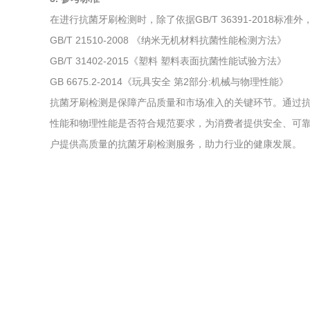
在进行抗菌牙刷检测时，除了依据GB/T 36391-2018标
GB/T 21510-2008 《纳米无机材料抗菌性能检测方法》
GB/T 31402-2015《塑料 塑料表面抗菌性能试验方法》
GB 6675.2-2014《玩具安全 第2部分:机械与物理性能》
抗菌牙刷检测是保障产品质量和市场准入的关键环节。通过抗菌牙刷
性能和物理性能是否符合规范要求，为消费者提供安全、可
户提供高质量的抗菌牙刷检测服务，助力行业的健康发展。