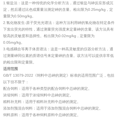
1.银盐法：这是一种传统的化学分析方法，通过银盐与砷反应形成沉
化妆品毒理试验
化妆品毒理测试
淀，然后通过比色或重量法测定砷的含量。检出限为0.25mg/kg，定
量限为0.50mg/kg。
化妆品眼刺激试验
化妆品皮肤刺激试
2.氢化物发生-原子荧光光谱法：这种方法利用砷的氢化物在特定条件
验
下发出荧光的特性，通过测量荧光强度来定量砷的含量。该方法具有
化妆品急性经口毒
化妆品皮肤变态反
较高的灵敏度和选择性。检出限为0.02mg/kg，定量限为
0.05mg/kg。
性试验
应试验
皮肤光变态反应试
3.电感耦合等离子体质谱法：这是一种高灵敏度的仪器分析方法，通
过测量砷同位素的质谱信号来定量砷的含量。该方法可以提供非常低
验
的检出限和定量限。
日化产品
适用范围
GB/T 13079-2022《饲料中总砷的测定》标准的适用范围广泛，包括
洗衣液检测
洗涤剂检测
以下但不限于：
配合饲料：适用于各种类型的配合饲料中总砷的测定。
花露水检测
蚊香液检测
浓缩饲料：适用于浓缩饲料中总砷的测定。
精料补充料：适用于精料补充料中总砷的测定。
清洗剂检测
日化产品毒理检测
添加剂预混合饲料：适用于添加剂预混合饲料中总砷的测定。
饲料原料：适用于各种饲料原料中总砷的测定。