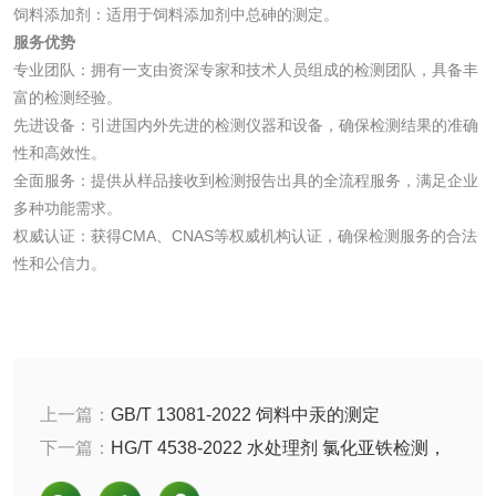
饲料添加剂：适用于饲料添加剂中总砷的测定。
洗手液检测
服务优势
专业团队：拥有一支由资深专家和技术人员组成的检测团队，具备丰
富的检测经验。
先进设备：引进国内外先进的检测仪器和设备，确保检测结果的准确
水处理剂
性和高效性。
全面服务：提供从样品接收到检测报告出具的全流程服务，满足企业
水处理药剂检测
聚丙烯酰胺检测
多种功能需求。
权威认证：获得CMA、CNAS等权威机构认证，确保检测服务的合法
工业乳状氢氧化钙
铝酸钙检测
性和公信力。
检测
三氯异氰尿酸检测
磷酸二氢铵检测
碳酸钙检测
上一篇：
GB/T 13081-2022 饲料中汞的测定
下一篇：
HG/T 4538-2022 水处理剂 氯化亚铁检测，
活性炭
检测项目以及参考标准