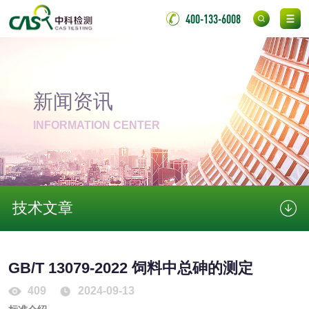
室温固化（硫化）
400-133-6008
氟硅密封胶检测
金属
金属材料质量检测
金属硬度测试
新闻资讯
金属材料检测
喷嘴检测
INFORMATION CENTER
保险柜检测
气弹簧检测
伸缩警棍检测
技术文章
非金属材料
GB/T 13079-2022 饲料中总砷的测定
脱硫石膏检测
镀膜抗菌玻璃检测
409
2024-09-13