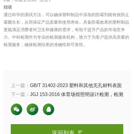
结语
清洗剂检测
日化产品毒理检测
通过科学的测试方法，可以确保塑料制品中添加的防霉剂能有效防止
霉菌生长，从而保证产品质量和使用寿命。具备防霉效果的塑料制品
更能满足消费者对卫生和健康的需求，有助于提升产品的市场竞争
洗手液检测
力。中科检测作为专业的检测服务机构，致力于为客户提供高质量的
检测服务，确保检测结果的准确性和可靠性。
水处理剂
水处理药剂检测
聚丙烯酰胺检测
上一篇：
GB/T 31402-2023 塑料和其他无孔材料表面
抗菌活性的测定方法介绍
下一篇：
JGJ 153-2016 体育场馆照明设计检测，检测
工业乳状氢氧化钙
铝酸钙检测
项目以及参考标准有哪些
检测
三氯异氰尿酸检测
磷酸二氢铵检测
碳酸钙检测
返回列表