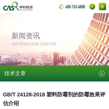
测
400-133-6008
无底纸冷裱膜压敏
BOPP压敏胶粘带检
胶粘带检测
测
室温固化（硫化）
氟硅密封胶检测
新闻资讯
金属
INFORMATION CENTER
金属材料质量检测
金属硬度测试
金属材料检测
喷嘴检测
技术文章
保险柜检测
气弹簧检测
伸缩警棍检测
GB/T 24128-2018 塑料防霉剂的防霉效果评
估介绍
非金属材料