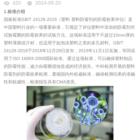
420
2024-09-20
1.标准介绍
脱硫石膏检测
镀膜抗菌玻璃检测
国家标准GB/T 24128-2018《塑料 塑料防霉剂的防霉效果评估》是
中国塑料行业的一项重要标准，它规定了评估塑料中添加的防霉剂对
光触媒检测
试验霉菌的防霉效果的试验方法。这项标准适用于不超过10mm厚的
塑料薄膜或片材，也适用于如泡沫塑料之类的多孔材料。GB/T
24128-2018于2018年12月28日发布，2019年11月1日实施，等同采
用了ISO 16869:2008国际标准。通过这项标准，可以确保塑料制品
消毒产品
的防霉性能，减少由霉菌侵蚀造成的经济损失。中科检测开展的塑料
防霉剂的防霉效果检测，遵循国内外权威标准，确保检测结果的准确
性和权威性，检测报告具有CMA资质。
成分分析配方研发
驱蚊检测
防霉检测
霉菌污染分析
消毒产品备案
防螨除螨检测
微生物检测