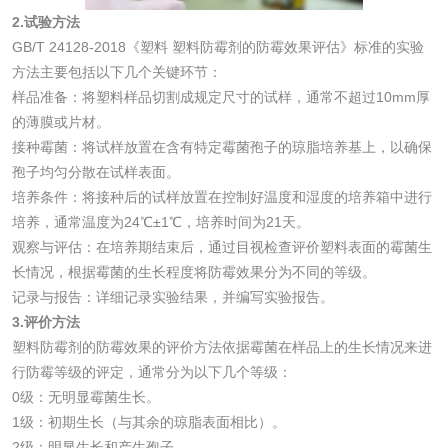
2.试验方法
GB/T 24128-2018《塑料 塑料防霉剂的防霉效果评估》标准的实验
化妆品
方法主要包括以下几个关键环节：
样品准备：将塑料样品切割成规定尺寸的试样，通常不超过10mm厚
化妆品毒理试验
化妆品毒理测试
的薄膜或片材。
接种霉菌：将试样放置在含有特定霉菌孢子的琼脂培养基上，以确保
化妆品眼刺激试验
化妆品皮肤刺激试
孢子均匀分散在试样表面。
培养条件：将接种后的试样放置在控制好温度和湿度的培养箱中进行
验
化妆品急性经口毒
化妆品皮肤变态反
培养，通常温度为24℃±1℃，培养时间为21天。
观察与评估：在培养期结束后，通过目视检查评价塑料表面的霉菌生
性试验
应试验
皮肤光变态反应试
长情况，根据霉菌的生长程度将防霉效果分为不同的等级。
记录与报告：详细记录实验结果，并编写实验报告。
验
3.评价方法
日化产品
塑料防霉剂的防霉效果的评价方法依据霉菌在样品上的生长情况来进
行防霉等级的评定，通常分为以下几个等级：
洗衣液检测
洗涤剂检测
0级：无明显霉菌生长。
1级：初期生长（与其余的琼脂表面相比）。
花露水检测
蚊香液检测
2级：明显生长和产生孢子