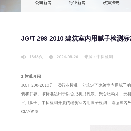
公司新闻
行业新闻
政策法规
农副产品
咨询服务
质量鉴定
卫生评价
绿色工厂
JG/T 298-2010 建筑室内用腻子检测
专项服务
清洁生产
新能源
1348次
2024-09-20
来源：中科检测
测绘测量
综合检测
1.标准介绍
地理信息
JG/T 298-2010是一项行业标准，它规定了建筑室内
海洋测绘
装和贮存。该标准适用于以合成树脂乳液、聚合物粉末、无
平用腻子。中科检测开展的建筑室内用腻子检测，遵循国内
环保工程
CMA资质。
VOCs废