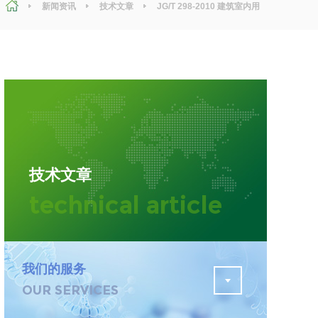
新闻资讯
技术文章
JG/T 298-2010 建筑室内用
腻子检测标准介绍
污水检测
证
排污许可证办理
查
更多
在线咨询
技术文章
轨道交通变形监测
technical article
遥感
更多
我们的服务
OUR SERVICES
程
固废处理工程