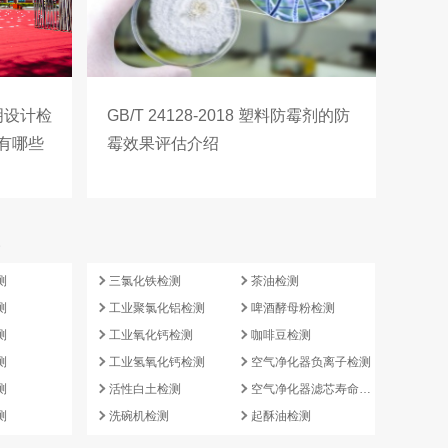
照明设计检
GB/T 24128-2018 塑料防霉剂的防
有哪些
霉效果评估介绍
e
测
三氯化铁检测
茶油检测
测
工业聚氯化铝检测
啤酒酵母粉检测
测
工业氧化钙检测
咖啡豆检测
测
工业氢氧化钙检测
空气净化器负离子检测
测
活性白土检测
空气净化器滤芯寿命检测
测
洗碗机检测
起酥油检测