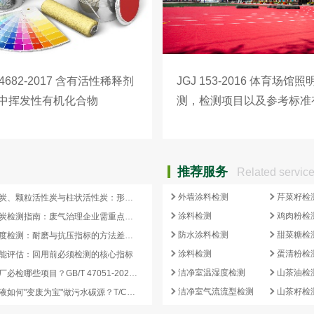
 34682-2017 含有活性稀释剂
JGJ 153-2016 体育场馆
中挥发性有机化合物
测，检测项目以及参考标准
C）含量的测定介绍
推荐服务
Related servic
外墙涂料检测
芹菜籽检
蜂窝活性炭、颗粒活性炭与柱状活性炭：形态差异与检测重点对照
涂料检测
鸡肉粉检
蜂窝活性炭检测指南：废气治理企业需重点关注的5项核心指标
防水涂料检测
甜菜糖检
活性炭强度检测：耐磨与抗压指标的方法差异及验收意义
涂料检测
蛋清粉检
能评估：回用前必须检测的核心指标
洁净室温湿度检测
山茶油检
再生炭出厂必检哪些项目？GB/T 47051-2026 再生活性炭检测清单这样列
洁净室气流流型检测
山茶籽检
副产浓缩液如何"变废为宝"做污水碳源？T/CCEIA 0006-2026 核心解读