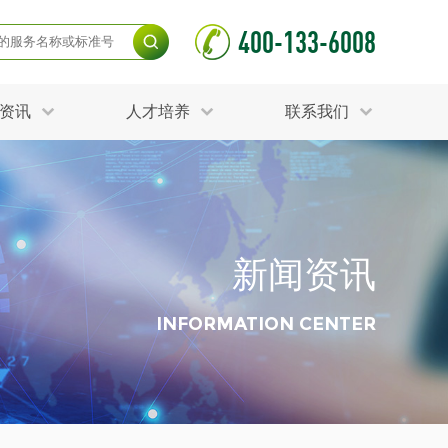
400-133-6008
资讯
人才培养
联系我们
毒杀灭试验
食品接触材料检测
光伏检测
测
声环境与振动检测
护产品检测
可靠性测试
新闻资讯
更多
分分析化验
食品安全检测
毒有害检测
洁净度检测
INFORMATION CENTER
动场地检测
化妆品检测
水产品检测
水资源检测
别
危废鉴定
射卫生检测
毒理检测
调查
更多