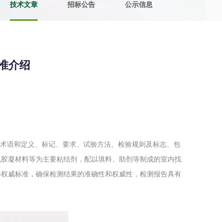
技术文章
招标公告
公示信息
土壤污染检测
评价
水土保持监测
绿色产品认
标准介绍
审核
环境风险评价
矿山场地调
在线咨询
系统
不动产测绘
工程测量
用腻子的术语和定义、标记、要求、试验方法、检验规则及标志、包
基准网监测
摄影测量与
机胶凝材料等为主要粘结剂，配以填料、助剂等制成的室内找
外权威标准，确保检测结果的准确性和权威性，检测报告具有
气治理
废气处理工程
废水处理工