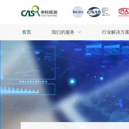
首页
我们的服务
行业解决方
生态环保
检测服务
工业材料
行业
污水检测
美妆消毒
INDU
废气检测
石油化工
为全
轻工产品
评估调查
整体
制药医疗
电子电气
耕地质量
建筑材料
场地调查