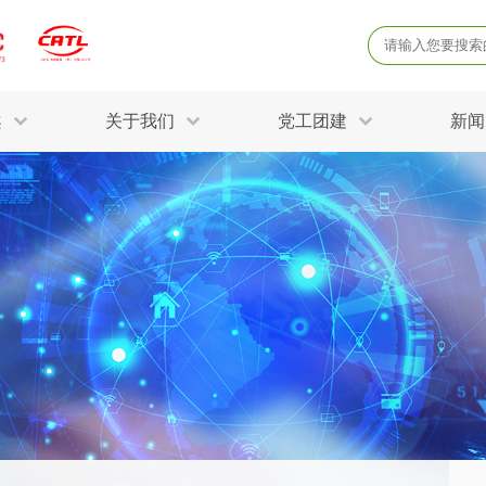
案
关于我们
党工团建
新闻
产品质量鉴定
病
解决方案
三废监测
电磁辐射检
固废危废鉴定
防
STRY SOLUTIONS
二噁英检测
土壤检测
土壤场地调查
成
球各产业提供一站式
生态环境检测
有
技术解决方案。
消毒检测备案
运
空气净化检测
涉
评价
矿山资源调查
危险废物鉴
公共卫生检测
放
环境风险评估
农用地土壤