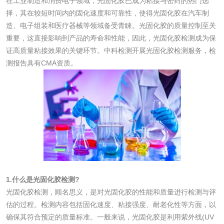
在工业制造和消费电子领域，光固化胶已成为粘接与密封的热门选
择，其在较短时间内的固化速度和可靠性，使得光固化胶在汽车制
造、电子组装和医疗器械等领域备受青睐。光固化胶的质量控制至关
水处理剂
重要，这直接影响到产品的寿命和性能，因此，光固化胶检测成为保
证高质量粘接效果的关键环节。中科检测开展光固化胶检测服务，检
水处理药剂检测
聚丙烯酰胺检测
测报告具有CMA资质。
工业乳状氢氧化钙
铝酸钙检测
检测
三氯异氰尿酸检测
磷酸二氢铵检测
碳酸钙检测
活性炭
1.什么是光固化胶检测?
光固化胶检测，顾名思义，是对光固化胶的性能和质量进行检测与评
估的过程。检测内容包括固化速度、粘接强度、耐老化性等方面，以
活性炭检测
煤质颗粒活性炭检
确保其符合预定的质量标准。一般来说，光固化胶是利用紫外线(UV