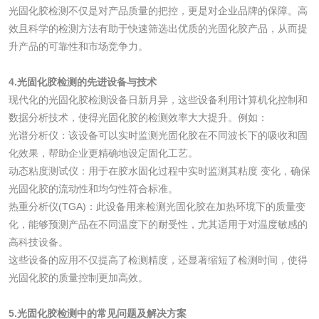
光固化胶检测不仅是对产品质量的把控，更是对企业品牌的保障。高
玻璃画颜料检测
儿童水粉画颜料检
效且科学的检测方法有助于快速筛选出优质的光固化胶产品，从而提
升产品的可靠性和市场竞争力。
测
水性印刷油墨检测
4.光固化胶检测的先进设备与技术
现代化的光固化胶检测设备日新月异，这些设备利用计算机化控制和
油品
数据分析技术，使得光固化胶的检测效率大大提升。例如：
光谱分析仪：该设备可以实时监测光固化胶在不同波长下的吸收和固
油品检测
润滑油检测
化效果，帮助企业更精确地设定固化工艺。
动态粘度测试仪：用于在胶水固化过程中实时监测其粘度 变化，确保
生物柴油检测
生物质燃料检测
光固化胶的流动性和均匀性符合标准。
热重分析仪(TGA)：此设备用来检测光固化胶在加热环境下的质量变
防冻液检测
润滑油运动粘度检
化，能够预测产品在不同温度下的耐受性，尤其适用于对温度敏感的
高科技设备。
测
这些设备的应用不仅提高了检测精度，还显著缩短了检测时间，使得
齿轮油检测
光固化胶的质量控制更加高效。
5.光固化胶检测中的常见问题及解决方案