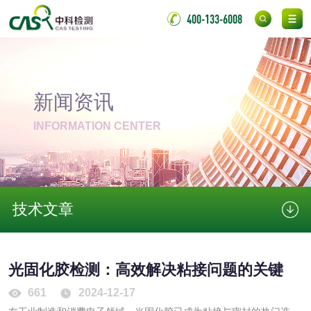
化妆品眼刺激试验
化妆品皮肤刺激试
400-133-6008
验
化妆品急性经口毒
化妆品皮肤变态反
性试验
应试验
皮肤光变态反应试
新闻资讯
验
INFORMATION CENTER
日化产品
洗衣液检测
洗涤剂检测
技术文章
花露水检测
蚊香液检测
清洗剂检测
日化产品毒理检测
光固化胶检测：高效解决粘接问题的关键
洗手液检测
661
2024-12-17