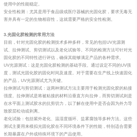
使用中的性能稳定。
化工试剂
安全性检测：尤其是用于食品级或医疗器械的光固化胶，要求无毒无
害并具有一定的生物相容性，这就需要严格的安全性检测。
乳酸钠检测
消泡剂检测
3.光固化胶检测的常用方法
化工助剂检测
涂料助剂检测
目前，针对光固化胶的检测技术多种多样，常见的包括UV光源测
试、拉伸测试、剪切测试以及老化试验等。不同的检测方法可针对光
固化胶的不同特性进行评估，确保其能够满足产品的各种需求。
化工原料检测
化学品检测
UV光源测试：这是光固化胶检测的基础手段。通过设定不同的UV强
度，测试光固化胶的固化时间及速度。对于需要在生产线上快速固化
工业用氯化铵检测
的产品，UV光源测试尤为关键。
拉伸测试与剪切测试：这两种测试方法主要用于检测光固化胶的粘接
颜料油墨
强度。拉伸测试是将被粘接的材料沿垂直方向拉伸，而剪切测试则是
在水平面上测试胶水的抗剪切力，以了解在使用中是否会因为外力导
致胶层松动或剥离。
油墨检测
凹版油墨和柔印油
老化试验：包括紫外老化、温湿度循环、盐雾腐蚀等多种方法。这些
墨检测
测试主要用来模拟光固化胶在不同环境条件下的性能，特别适合需要
陶瓷颜料检测
油墨成分分析
长期暴露在户外或特殊环境下的产品使用。