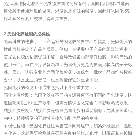
测
光)或其他特定波长的光线激发固化的胶黏剂，其固化过程和性能高
脱硫脱硝活性炭检
煤质活性炭检测
度依赖于使用环境的温度、湿度以及光源的强度，因此对光固化胶进
测
行科学的检测和校准变得至关重要。
电厂水处理活性炭
木质活性炭检测
2.光固化胶检测的必要性
检测
木质净水用活性炭
随着科技的进步，工业产品对光固化胶的要求不断提高，光固化胶的
性能直接决定了产品的质量。例如，在消费电子产品的组装过程中，
检测
若光固化胶的粘接强度不够，会导致设备内部零件松脱，影响产品的
农药肥料
使用寿命。而在医疗设备领域，光固化胶更是需要满足极高的安全标
准。因此，进行专业的光固化胶检测，确保每一批次产品都符合标准
肥料检测
微生物肥料检测
要求，既是企业的责任，也是质量保证的重要手段。
光固化胶的检测工作通常包括以下几个重要方面：
化肥检测
微生物菌剂检测
固化速度检测：光固化胶在不同的光源强度下有不同的固化速度，快
速固化可以加快生产效率，但需要确保固化完全而不影响粘接效果。
有机肥检测
钾肥检测
粘接强度检测：粘接强度是衡量光固化胶的重要指标，尤其在承重结
构中，粘接强度的可靠性直接影响到产品的稳定性。
耐候性检测：光固化胶往往暴露在不同环境中，如紫外线照射、温度
磷酸肥料检测
变化等，这就需要检测其是否具有良好的抗老化性，以保证其在长期