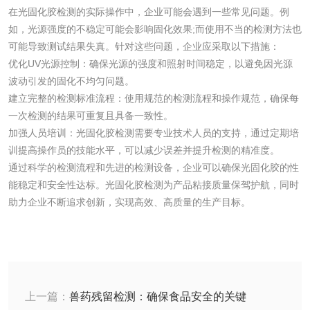
在光固化胶检测的实际操作中，企业可能会遇到一些常见问题。例
食品接触
如，光源强度的不稳定可能会影响固化效果;而使用不当的检测方法也
可能导致测试结果失真。针对这些问题，企业应采取以下措施：
食品接触材料检测
奶嘴检测
优化UV光源控制：确保光源的强度和照射时间稳定，以避免因光源
波动引发的固化不均匀问题。
食品包装材料检测
餐具检测
建立完整的检测标准流程：使用规范的检测流程和操作规范，确保每
一次检测的结果可重复且具备一致性。
加强人员培训：光固化胶检测需要专业技术人员的支持，通过定期培
食品包装用阻隔塑
食品包装用纸铝塑
训提高操作员的技能水平，可以减少误差并提升检测的精准度。
料袋检测
复合膜、袋检测
通过科学的检测流程和先进的检测设备，企业可以确保光固化胶的性
食品蒸煮复合膜、
能稳定和安全性达标。光固化胶检测为产品粘接质量保驾护航，同时
助力企业不断追求创新，实现高效、高质量的生产目标。
袋检测
文体用品
学生用品检测
文具检测
涂改液/修正液检测
学生书包/书袋检测
上一篇：
兽药残留检测：确保食品安全的关键