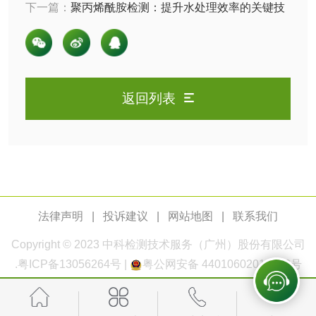
下一篇：
聚丙烯酰胺检测：提升水处理效率的关键技
橡皮擦检测
学生书包检测
术
人造草坪检测
返回列表
卫生用品
卫生湿巾检测
普通湿巾检测
一次性卫生用品毒
卫生用品阴道黏膜
理检测
刺激试验
法律声明
|
投诉建议
|
网站地图
|
联系我们
一次性使用卫生用
一次性使用卫生用
Copyright © 2023
中科检测
技术服务（广州）股份有限公司
品皮肤刺激试验
品皮肤变态反应试
.
粤ICP备13056264号
|
粤公网安备 44010602011168号
一次性使用卫生用
验
品阴道黏膜刺激试
轻工杂货