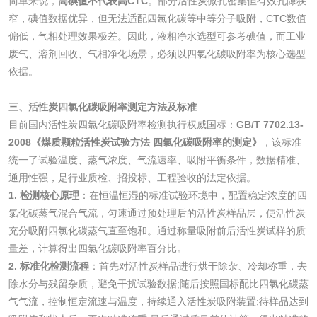
简单来说，
高碘值不代表高CTC
。部分活性炭微孔密集但有效孔隙狭
窄，碘值数据优异，但无法适配四氯化碳等中等分子吸附，CTC数值
化肥检测
微生物菌剂检测
偏低，气相处理效果极差。因此，液相净水选型可参考碘值，而工业
废气、溶剂回收、气相净化场景，必须以四氯化碳吸附率为核心选型
有机肥检测
钾肥检测
依据。
三、活性炭四氯化碳吸附率测定方法及标准
磷酸肥料检测
目前国内活性炭四氯化碳吸附率检测执行权威国标：
GB/T 7702.13-
2008《煤质颗粒活性炭试验方法 四氯化碳吸附率的测定》
，该标准
化工试剂
统一了试验温度、蒸气浓度、气流速率、吸附平衡条件，数据精准、
通用性强，是行业质检、招投标、工程验收的法定依据。
乳酸钠检测
消泡剂检测
1. 检测核心原理
：在恒温恒湿的标准试验环境中，配置稳定浓度的四
氯化碳蒸气混合气流，匀速通过预处理后的活性炭样品层，使活性炭
化工助剂检测
涂料助剂检测
充分吸附四氯化碳蒸气直至饱和。通过称量吸附前后活性炭试样的质
量差，计算得出四氯化碳吸附率百分比。
2. 标准化检测流程
：首先对活性炭样品进行烘干除杂、冷却称重，去
化工原料检测
化学品检测
除水分与残留杂质，避免干扰试验数据;随后按照国标配比四氯化碳蒸
气气流，控制恒定流速与温度，持续通入活性炭吸附装置;待样品达到
工业用氯化铵检测