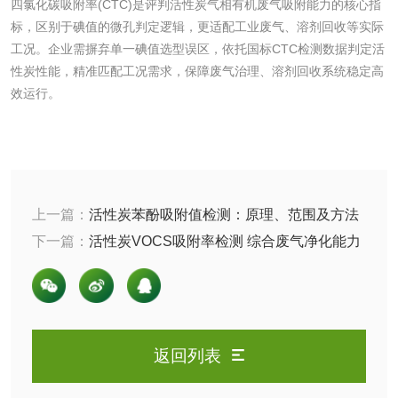
四氯化碳吸附率(CTC)是评判活性炭气相有机废气吸附能力的核心指
标，区别于碘值的微孔判定逻辑，更适配工业废气、溶剂回收等实际
防冻液检测
润滑油运动粘度检
工况。企业需摒弃单一碘值选型误区，依托国标CTC检测数据判定活
性炭性能，精准匹配工况需求，保障废气治理、溶剂回收系统稳定高
测
效运行。
齿轮油检测
食品接触
上一篇：
活性炭苯酚吸附值检测：原理、范围及方法
标准
下一篇：
活性炭VOCS吸附率检测 综合废气净化能力
食品接触材料检测
奶嘴检测
测试方法
食品包装材料检测
餐具检测
食品包装用阻隔塑
食品包装用纸铝塑
返回列表
料袋检测
复合膜、袋检测
食品蒸煮复合膜、