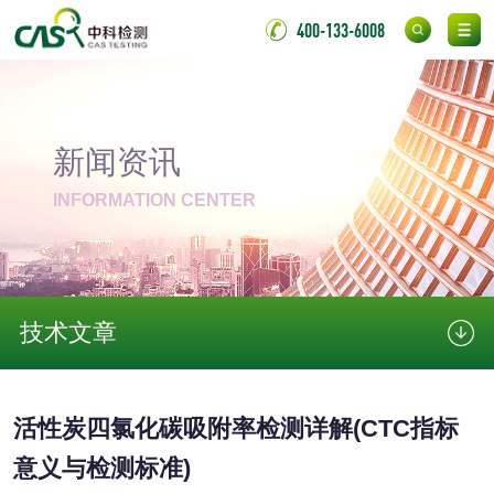
400-133-6008
微生物检测
化妆品
新闻资讯
化妆品毒理试验
化妆品毒理测试
INFORMATION CENTER
化妆品眼刺激试验
化妆品皮肤刺激试
验
化妆品急性经口毒
化妆品皮肤变态反
技术文章
性试验
应试验
皮肤光变态反应试
验
日化产品
活性炭四氯化碳吸附率检测详解(CTC指标
意义与检测标准)
洗衣液检测
洗涤剂检测