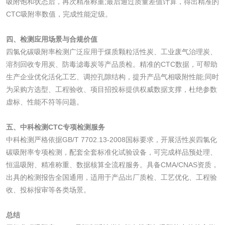
吸附饱和状态后，再次精准称重;最后通过质量差值计算，得出精准的
CTC吸附率数值，完成性能定级。
颜料油墨
四、检测应用场景与合规价值
四氯化碳吸附率检测广泛应用于煤质颗粒活性炭、工业废气治理炭、
油墨检测
凹版油墨和柔印油
溶剂回收专用炭、防毒滤毒炭等产品质检。精准的CTC数据，可帮助
墨检测
生产企业优化活化工艺、调控孔隙结构，提升产品气相吸附性能;同时
陶瓷颜料检测
油墨成分分析
为采购方选型、工程验收、项目招投标提供权威数据支撑，杜绝参数
虚标、性能不符等问题。
玻璃画颜料检测
儿童水粉画颜料检
五、中科检测CTC专项检测服务
测
水性印刷油墨检测
中科检测严格依据GB/T 7702.13-2008国标要求，开展活性炭四氯化
碳吸附率专项检测，配套全套标准化试验设备，可完成样品预处理、
恒温吸附、精准称重、数据核算全流程服务。具备CMA/CNAS资质，
油品
出具的检测报告全国通用，适用于产品出厂质检、工艺优化、工程验
收、投标报审等各类场景。
油品检测
润滑油检测
总结
生物柴油检测
生物质燃料检测