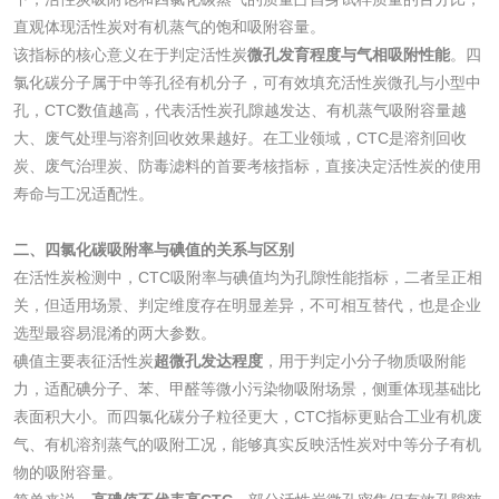
直观体现活性炭对有机蒸气的饱和吸附容量。
碳酸钙检测
该指标的核心意义在于判定活性炭
微孔发育程度与气相吸附性能
。四
氯化碳分子属于中等孔径有机分子，可有效填充活性炭微孔与小型中
活性炭
孔，CTC数值越高，代表活性炭孔隙越发达、有机蒸气吸附容量越
大、废气处理与溶剂回收效果越好。在工业领域，CTC是溶剂回收
活性炭检测
煤质颗粒活性炭检
炭、废气治理炭、防毒滤料的首要考核指标，直接决定活性炭的使用
寿命与工况适配性。
测
脱硫脱硝活性炭检
煤质活性炭检测
二、四氯化碳吸附率与碘值的关系与区别
测
在活性炭检测中，CTC吸附率与碘值均为孔隙性能指标，二者呈正相
电厂水处理活性炭
木质活性炭检测
关，但适用场景、判定维度存在明显差异，不可相互替代，也是企业
选型最容易混淆的两大参数。
检测
木质净水用活性炭
碘值主要表征活性炭
超微孔发达程度
，用于判定小分子物质吸附能
力，适配碘分子、苯、甲醛等微小污染物吸附场景，侧重体现基础比
检测
表面积大小。而四氯化碳分子粒径更大，CTC指标更贴合工业有机废
农药肥料
气、有机溶剂蒸气的吸附工况，能够真实反映活性炭对中等分子有机
物的吸附容量。
肥料检测
微生物肥料检测