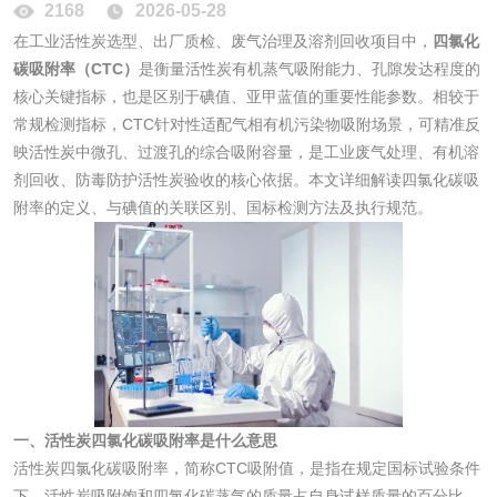
2168
2026-05-28
花露水检测
蚊香液检测
在工业活性炭选型、出厂质检、废气治理及溶剂回收项目中，
四氯化
碳吸附率（CTC）
是衡量活性炭有机蒸气吸附能力、孔隙发达程度的
核心关键指标，也是区别于碘值、亚甲蓝值的重要性能参数。相较于
清洗剂检测
日化产品毒理检测
常规检测指标，CTC针对性适配气相有机污染物吸附场景，可精准反
映活性炭中微孔、过渡孔的综合吸附容量，是工业废气处理、有机溶
洗手液检测
剂回收、防毒防护活性炭验收的核心依据。本文详细解读四氯化碳吸
附率的定义、与碘值的关联区别、国标检测方法及执行规范。
水处理剂
水处理药剂检测
聚丙烯酰胺检测
工业乳状氢氧化钙
铝酸钙检测
一、活性炭四氯化碳吸附率是什么意思
检测
活性炭四氯化碳吸附率，简称CTC吸附值，是指在规定国标试验条件
三氯异氰尿酸检测
磷酸二氢铵检测
下，活性炭吸附饱和四氯化碳蒸气的质量占自身试样质量的百分比，