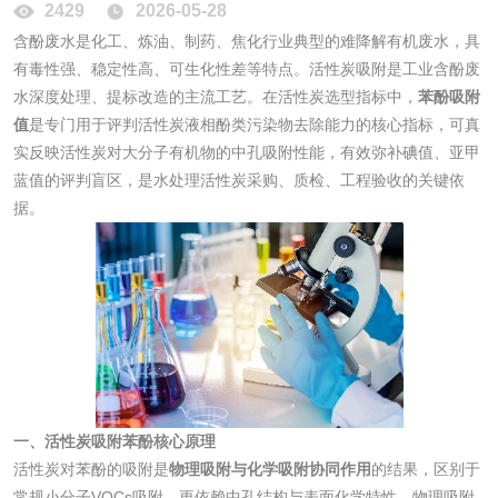
2429
2026-05-28
化妆品眼刺激试验
化妆品皮肤刺激试
含酚废水是化工、炼油、制药、焦化行业典型的难降解有机废水，具
有毒性强、稳定性高、可生化性差等特点。活性炭吸附是工业含酚废
验
化妆品急性经口毒
化妆品皮肤变态反
水深度处理、提标改造的主流工艺。在活性炭选型指标中，
苯酚吸附
值
是专门用于评判活性炭液相酚类污染物去除能力的核心指标，可真
性试验
应试验
实反映活性炭对大分子有机物的中孔吸附性能，有效弥补碘值、亚甲
皮肤光变态反应试
蓝值的评判盲区，是水处理活性炭采购、质检、工程验收的关键依
验
据。
日化产品
洗衣液检测
洗涤剂检测
花露水检测
蚊香液检测
清洗剂检测
日化产品毒理检测
一、活性炭吸附苯酚核心原理
活性炭对苯酚的吸附是
物理吸附与化学吸附协同作用
的结果，区别于
洗手液检测
常规小分子VOCs吸附，更依赖中孔结构与表面化学特性。物理吸附