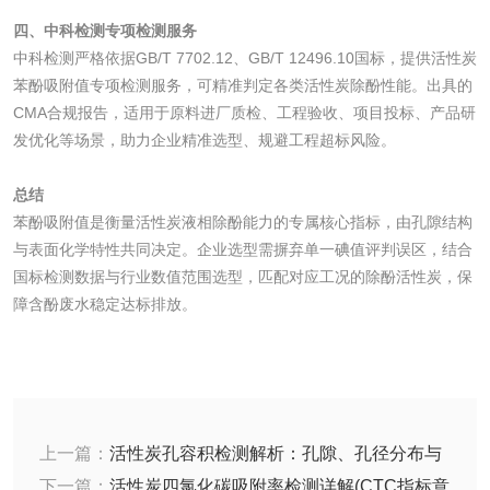
四、中科检测专项检测服务
化工试剂
中科检测严格依据GB/T 7702.12、GB/T 12496.10国标，提供活性炭
苯酚吸附值专项检测服务，可精准判定各类活性炭除酚性能。出具的
乳酸钠检测
消泡剂检测
CMA合规报告，适用于原料进厂质检、工程验收、项目投标、产品研
发优化等场景，助力企业精准选型、规避工程超标风险。
化工助剂检测
涂料助剂检测
总结
苯酚吸附值是衡量活性炭液相除酚能力的专属核心指标，由孔隙结构
化工原料检测
化学品检测
与表面化学特性共同决定。企业选型需摒弃单一碘值评判误区，结合
国标检测数据与行业数值范围选型，匹配对应工况的除酚活性炭，保
工业用氯化铵检测
障含酚废水稳定达标排放。
颜料油墨
油墨检测
凹版油墨和柔印油
上一篇：
活性炭孔容积检测解析：孔隙、孔径分布与
墨检测
陶瓷颜料检测
油墨成分分析
吸附容量关系
下一篇：
活性炭四氯化碳吸附率检测详解(CTC指标意