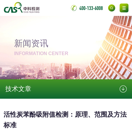
400-133-6008
消毒产品
成分分析配方研发
驱蚊检测
新闻资讯
INFORMATION CENTER
防霉检测
霉菌污染分析
消毒产品备案
防螨除螨检测
技术文章
微生物检测
化妆品
活性炭苯酚吸附值检测：原理、范围及方法
化妆品毒理试验
化妆品毒理测试
标准