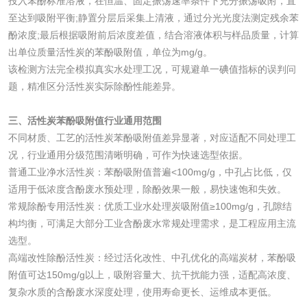
投入苯酚标准溶液，在恒温、固定振荡速率条件下充分振荡吸附，直
测
至达到吸附平衡;静置分层后采集上清液，通过分光光度法测定残余苯
脱硫脱硝活性炭检
煤质活性炭检测
酚浓度;最后根据吸附前后浓度差值，结合溶液体积与样品质量，计算
测
出单位质量活性炭的苯酚吸附值，单位为mg/g。
电厂水处理活性炭
木质活性炭检测
该检测方法完全模拟真实水处理工况，可规避单一碘值指标的误判问
题，精准区分活性炭实际除酚性能差异。
检测
木质净水用活性炭
三、活性炭苯酚吸附值行业通用范围
检测
不同材质、工艺的活性炭苯酚吸附值差异显著，对应适配不同处理工
农药肥料
况，行业通用分级范围清晰明确，可作为快速选型依据。
普通工业净水活性炭：苯酚吸附值普遍<100mg/g，中孔占比低，仅
肥料检测
微生物肥料检测
适用于低浓度含酚废水预处理，除酚效果一般，易快速饱和失效。
常规除酚专用活性炭：优质工业水处理炭吸附值≥100mg/g，孔隙结
化肥检测
微生物菌剂检测
构均衡，可满足大部分工业含酚废水常规处理需求，是工程应用主流
选型。
有机肥检测
钾肥检测
高端改性除酚活性炭：经过活化改性、中孔优化的高端炭材，苯酚吸
附值可达150mg/g以上，吸附容量大、抗干扰能力强，适配高浓度、
复杂水质的含酚废水深度处理，使用寿命更长、运维成本更低。
磷酸肥料检测