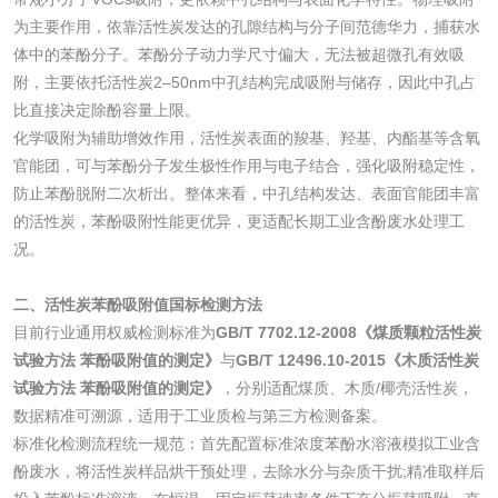
为主要作用，依靠活性炭发达的孔隙结构与分子间范德华力，捕获水
体中的苯酚分子。苯酚分子动力学尺寸偏大，无法被超微孔有效吸
附，主要依托活性炭2–50nm中孔结构完成吸附与储存，因此中孔占
水处理剂
比直接决定除酚容量上限。
化学吸附为辅助增效作用，活性炭表面的羧基、羟基、内酯基等含氧
水处理药剂检测
聚丙烯酰胺检测
官能团，可与苯酚分子发生极性作用与电子结合，强化吸附稳定性，
防止苯酚脱附二次析出。整体来看，中孔结构发达、表面官能团丰富
工业乳状氢氧化钙
铝酸钙检测
的活性炭，苯酚吸附性能更优异，更适配长期工业含酚废水处理工
况。
检测
三氯异氰尿酸检测
磷酸二氢铵检测
二、活性炭苯酚吸附值国标检测方法
目前行业通用权威检测标准为
GB/T 7702.12-2008《煤质颗粒活性炭
碳酸钙检测
试验方法 苯酚吸附值的测定》
与
GB/T 12496.10-2015《木质活性炭
试验方法 苯酚吸附值的测定》
，分别适配煤质、木质/椰壳活性炭，
活性炭
数据精准可溯源，适用于工业质检与第三方检测备案。
标准化检测流程统一规范：首先配置标准浓度苯酚水溶液模拟工业含
活性炭检测
煤质颗粒活性炭检
酚废水，将活性炭样品烘干预处理，去除水分与杂质干扰;精准取样后