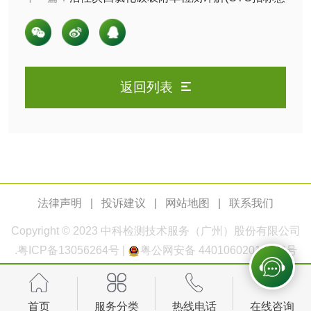
义与检测标准)
玻璃画颜料检测
儿童水粉画颜料检
测
水性印刷油墨检测
返回列表
油品
油品检测
润滑油检测
生物柴油检测
生物质燃料检测
法律声明
|
投诉建议
|
网站地图
|
联系我们
防冻液检测
润滑油运动粘度检
Copyright © 2023
中科检测
技术服务（广州）股份有限公司
.
粤ICP备13056264号
|
粤公网安备 44010602011168号
测
齿轮油检测
首页
服务分类
热线电话
在线咨询