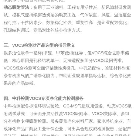
动态吸附管法
：多用于工业滤料、工程专用活性炭、新风滤材研发测
活性炭
试。模拟气流持续穿透炭层的动态工况，气体浓度、风速、温湿度全
程可控，干扰因素少、数据稳定性强、重复性高，是企业配方优化、
活性炭检测
煤质颗粒活性炭检
孔隙结构调试、竞品对比的核心检测方式。
测
脱硫脱硝活性炭检
煤质活性炭检测
三、VOCS检测对产品选型的指导意义
很多活性炭单一指标(甲醛、甲苯)数据优异，但VOCS综合去除率偏
测
电厂水处理活性炭
木质活性炭检测
低，核心原因是孔径结构单一、无法适配多组分VOCS吸附需求。
VOCS综合检测可全面评估活性炭微孔、中孔适配性，验证材料对复
检测
木质净水用活性炭
杂有机废气的广谱净化能力，帮助企业规避单指标达标、综合净化效
果差的产品短板。
检测
农药肥料
四、中科检测VOCS专项净化能力检测服务
中科检测配备标准环境试验舱、GC-MS气质联用设备、动态VOCS吸
肥料检测
微生物肥料检测
附测试系统，可全面开展活性炭VOCS吸附率、VOCS去除率、多组
分有机物专项吸附检测。服务覆盖净化材料厂家、家电整机企业、车
化肥检测
微生物菌剂检测
载净化产品厂商及工业环保企业，可出具合规权威检测报告，适配产