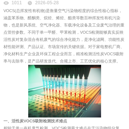
1011
2026-05-28
化妆品
VOCS(总挥发性有机物)是衡量空气污染物程度的综合性核心指标，
涵盖苯系物、醛酮类、烷烃、烯烃、酯类等数百种挥发性有机污染
化妆品毒理试验
化妆品毒理测试
物，也是新风系统、空气净化器、车载净化设备及工业废气治理的重
点管控参数。不同于单一甲醛、甲苯检测，VOCS检测能够真实反映
化妆品眼刺激试验
化妆品皮肤刺激试
活性炭对复杂混合有机废气的综合净化能力，是净化滤网、功能性炭
材性能评测、产品认证、市场宣传的关键依据。对于家电整机厂商、
验
化妆品急性经口毒
化妆品皮肤变态反
净化材料生产企业及环保工程企业而言，精准检测活性炭VOCS吸附
率与去除率，是产品研发迭代、合规上市、工艺优化的核心支撑。
性试验
应试验
皮肤光变态反应试
验
日化产品
洗衣液检测
洗涤剂检测
花露水检测
蚊香液检测
一、活性炭VOCS吸附检测技术难点
相较于单一有机废气检测，VOCS检测最大难点在于污染物组分复