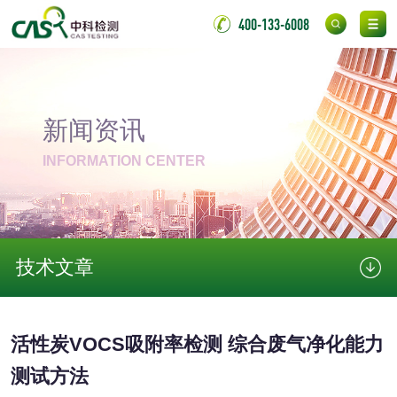
脱硫石膏检测
镀膜抗菌玻璃检测
400-133-6008
光触媒检测
新闻资讯
INFORMATION CENTER
消毒产品
成分分析配方研发
驱蚊检测
防霉检测
霉菌污染分析
技术文章
消毒产品备案
防螨除螨检测
活性炭VOCS吸附率检测 综合废气净化能力
微生物检测
测试方法