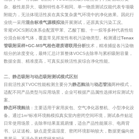
清洗剂检测
日化产品毒理检测
杂、极性差异大、吸附特性各不相同。单一物质测试仅能代表专项吸
附能力，无法体现活性炭在真实复杂废气环境中的净化效果。因此行
业统一采用
混合标准气源模拟法
开展测试，还原真实污染工况。
洗手液检测
常规VOCS测试体系会配置甲苯、乙酸丁酯、十一烷等多种代表性组
分混合标准气体，覆盖常见挥发性有机污染物类型。检测通过
Tenax
管吸附采样+GC-MS气相色谱质谱联用分析
技术，精准捕捉各污染物
组分的浓度变化，最终汇总计算整体VOCS去除率与累积吸附容量，
水处理剂
数据全面、精准度高，可真实反映活性炭综合净化性能。
水处理药剂检测
聚丙烯酰胺检测
二、静态吸附与动态吸附测试模式区别
目前活性炭TVOC性能检测主要分为
静态舱法
与
动态管法
两种模式，
适配不同产品类型与应用场景，企业可根据产品属性选择对应测试方
工业乳状氢氧化钙
铝酸钙检测
案。
检测
静态环境舱法
：主要适用于家用炭包、空气净化器整机、小型净化设
三氯异氰尿酸检测
磷酸二氢铵检测
备。通过1m³标准环境舱模拟真实室内密闭空间环境，测试条件贴近
日常使用场景，去除率结果直观易懂，适合产品性能展示、电商背
碳酸钙检测
书、认证送检。缺点是受温湿度、密闭环境影响较大，数据更偏向效
果展示，不适合高精度研发对比。