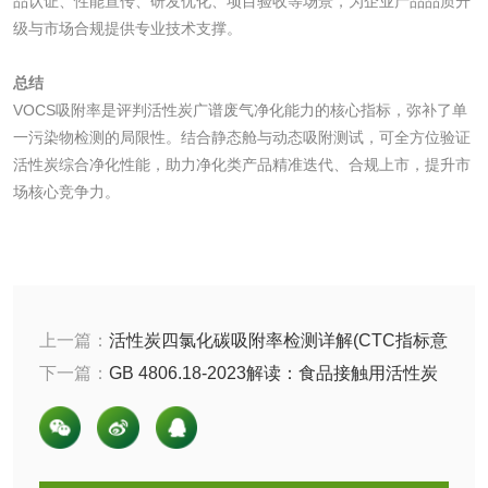
品认证、性能宣传、研发优化、项目验收等场景，为企业产品品质升
有机肥检测
钾肥检测
级与市场合规提供专业技术支撑。
总结
磷酸肥料检测
VOCS吸附率是评判活性炭广谱废气净化能力的核心指标，弥补了单
一污染物检测的局限性。结合静态舱与动态吸附测试，可全方位验证
化工试剂
活性炭综合净化性能，助力净化类产品精准迭代、合规上市，提升市
场核心竞争力。
乳酸钠检测
消泡剂检测
化工助剂检测
涂料助剂检测
化工原料检测
化学品检测
上一篇：
活性炭四氯化碳吸附率检测详解(CTC指标意
义与检测标准)
下一篇：
GB 4806.18-2023解读：食品接触用活性炭
工业用氯化铵检测
新国标检测要求
颜料油墨