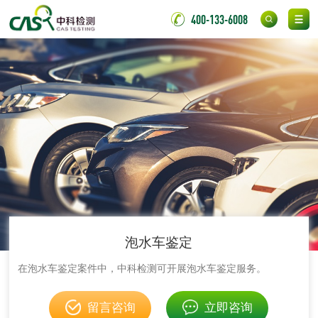
微生物检测
400-133-6008
化妆品
化妆品毒理试验
化妆品毒理测试
化妆品眼刺激试验
化妆品皮肤刺激试
验
化妆品急性经口毒
化妆品皮肤变态反
性试验
应试验
皮肤光变态反应试
泡水车鉴定
验
日化产品
在泡水车鉴定案件中，中科检测可开展泡水车鉴定服务。
洗衣液检测
洗涤剂检测
留言咨询
立即咨询