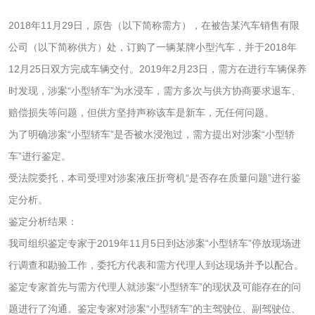
2018年11月29日，原告（以下简称需方），在被告某汽车销售有限
颜料油墨
公司（以下简称供方）处，订购了一辆某牌小型汽车，并于2018年
油墨检测
凹版油墨和柔印油
12月25日双方完成车辆交付。2019年2月23日，需方在进行车辆保养
时发现，涉案“小型轿车”为水浸车，需方多次与供方协商要求退车、
墨检测
陶瓷颜料检测
油墨成分分析
赔偿损失等问题，但供方坚持声称该车是新车，无任何问题。
为了明确涉案“小型轿车”是否被水浸泡过，需方提出对涉案“小型轿
玻璃画颜料检测
儿童水粉画颜料检
车”进行鉴定。
测
受法院委托，本司受理对涉案液压折弯机“是否存在质量问题”进行鉴
水性印刷油墨检测
定分析。
鉴定分析结果：
油品
我司组织鉴定专家于2019年11月5日到达涉案“小型轿车”停放现场进
行调查和勘验工作，委托方代表和需方代理人到达现场并予以配合。
油品检测
润滑油检测
鉴定专家首先与需方代理人就涉案“小型轿车”的现状及可能存在的问
生物柴油检测
生物质燃料检测
题进行了沟通。鉴定专家对涉案“小型轿车”的主驾驶位、副驾驶位、