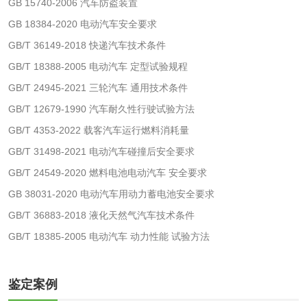
GB 15740-2006 汽车防盗装置
化肥检测
微生物菌剂检测
GB 18384-2020 电动汽车安全要求
GB/T 36149-2018 快递汽车技术条件
有机肥检测
钾肥检测
GB/T 18388-2005 电动汽车 定型试验规程
GB/T 24945-2021 三轮汽车 通用技术条件
磷酸肥料检测
GB/T 12679-1990 汽车耐久性行驶试验方法
GB/T 4353-2022 载客汽车运行燃料消耗量
化工试剂
GB/T 31498-2021 电动汽车碰撞后安全要求
GB/T 24549-2020 燃料电池电动汽车 安全要求
乳酸钠检测
消泡剂检测
GB 38031-2020 电动汽车用动力蓄电池安全要求
GB/T 36883-2018 液化天然气汽车技术条件
化工助剂检测
涂料助剂检测
GB/T 18385-2005 电动汽车 动力性能 试验方法
化工原料检测
化学品检测
鉴定案例
工业用氯化铵检测