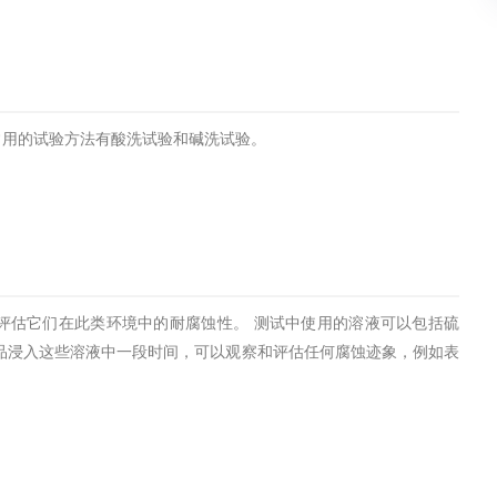
土壤污染检测
评价
水土保持监测
绿色产品认
常用的试验方法有酸洗试验和碱洗试验。
审核
环境风险评价
矿山场地调
在线咨询
系统
不动产测绘
工程测量
评估它们在此类环境中的耐腐蚀性。 测试中使用的溶液可以包括硫
基准网监测
摄影测量与
品浸入这些溶液中一段时间，可以观察和评估任何腐蚀迹象，例如表
气治理
废气处理工程
废水处理工