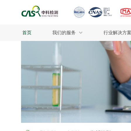
首页
我们的服务
行业解决方
生态环保
检测服务
工业材料
行业
污水检测
美妆消毒
INDU
废气检测
石油化工
为全
轻工产品
评估调查
整体
制药医疗
电子电气
耕地质量
建筑材料
场地调查