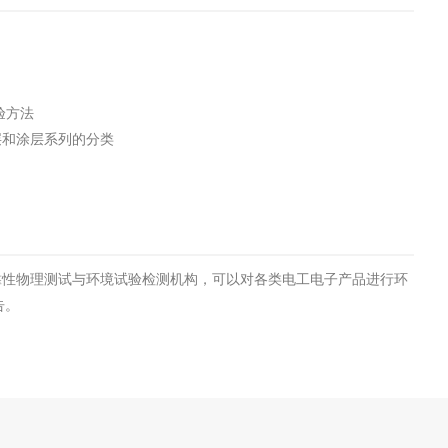
工程
工业废盐的处理和利用
土壤污染检
试验方法
蚀涂层和涂层系列的分类
靠性物理测试与环境试验检测机构，可以对各类电工电子产品进行环
告。