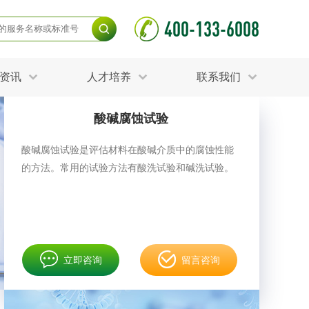
400-133-6008
资讯
人才培养
联系我们
酸碱腐蚀试验
毒杀灭试验
食品接触材料检测
光伏检测
酸碱腐蚀试验是评估材料在酸碱介质中的腐蚀性能
测
声环境与振动检测
的方法。常用的试验方法有酸洗试验和碱洗试验。
护产品检测
可靠性测试
更多
分分析化验
食品安全检测
毒有害检测
洁净度检测
动场地检测
化妆品检测
立即咨询
留言咨询
水产品检测
水资源检测
别
危废鉴定
射卫生检测
毒理检测
调查
更多