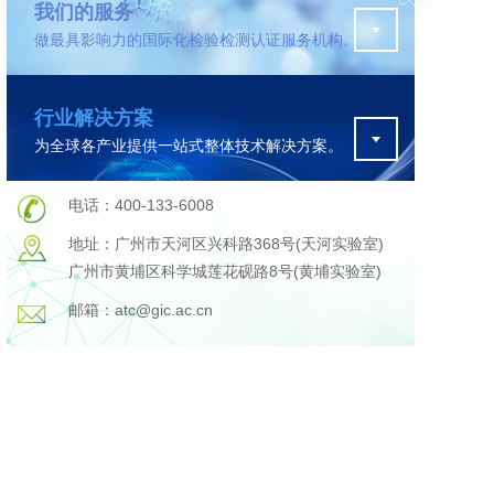
我们的服务
做最具影响力的国际化检验检测认证服务机构。
污水检测
行业解决方案
证
排污许可证办理
为全球各产业提供一站式整体技术解决方案。
查
更多
在线咨询
电话：400-133-6008
地址：广州市天河区兴科路368号(天河实验室)
广州市黄埔区科学城莲花砚路8号(黄埔实验室)
轨道交通变形监测
邮箱：atc@gic.ac.cn
遥感
更多
程
固废处理工程