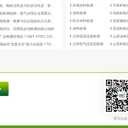
外墙涂料检测
芹菜籽检
蜂窝活性炭、颗粒活性炭与柱状活性炭：形态差异与检测重点对照
涂料检测
鸡肉粉检
蜂窝活性炭检测指南：废气治理企业需重点关注的5项核心指标
防水涂料检测
甜菜糖检
活性炭强度检测：耐磨与抗压指标的方法差异及验收意义
涂料检测
蛋清粉检
能评估：回用前必须检测的核心指标
洁净室温湿度检测
山茶油检
再生炭出厂必检哪些项目？GB/T 47051-2026 再生活性炭检测清单这样列
洁净室气流流型检测
山茶籽检
副产浓缩液如何"变废为宝"做污水碳源？T/CCEIA 0006-2026 核心解读
官方公众