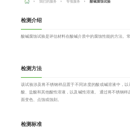
我们的服务
专项服务
酸碱腐蚀试验
农副产品
咨询服务
质量鉴定
检测介绍
卫生评价
绿色工厂
酸碱腐蚀试验是评估材料在酸碱介质中的腐蚀性能的方法。
专项服务
清洁生产
新能源
测绘测量
综合检测
检测方法
地理信息
该试验涉及将不锈钢样品置于不同浓度的酸或碱溶液中，以
海洋测绘
酸、盐酸和其他酸性溶液，以及碱性溶液。 通过将不锈钢样
面变色、点蚀或蚀刻。
环保工程
检测标准
VOCs废