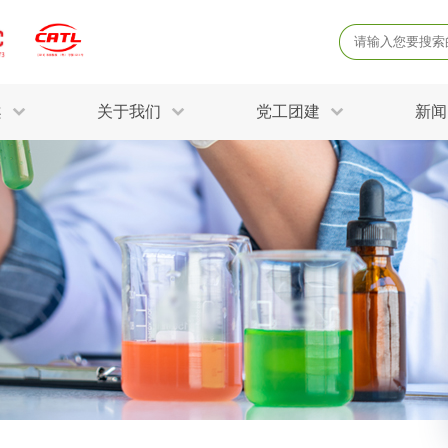
案
关于我们
党工团建
新闻
产品质量鉴定
病
解决方案
三废监测
电磁辐射检
固废危废鉴定
防
STRY SOLUTIONS
二噁英检测
土壤检测
土壤场地调查
成
球各产业提供一站式
生态环境检测
有
技术解决方案。
消毒检测备案
运
空气净化检测
涉
评价
矿山资源调查
危险废物鉴
公共卫生检测
放
环境风险评估
农用地土壤