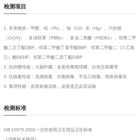
消毒产品备案
防螨除螨检测
检测项目
微生物检测
1. 有害物质：甲醛、铅（Pb）、镉（Cd）汞（Hg）、六价铬
（Cr(VI)）、多溴联苯（PBBs）、多溴二苯醚（PBDEs）、邻苯二甲
化妆品
酸二正丁酯DBP、邻苯二甲酸丁基苄酯BBP、邻苯二甲酸二（2-乙基
己）酯DEHP、邻苯二甲酸二异丁酯DIBP
化妆品毒理试验
化妆品毒理测试
2. 抗抑菌性能：大肠杆菌、金黄色葡萄球菌、白色念珠菌等
3. 抗病毒性能：流感病毒
、
合胞病毒
、
手足口病毒
、
孢疹病毒等
化妆品眼刺激试验
化妆品皮肤刺激试
4. 毒理性能：皮肤刺激试验，皮肤变态反应试验
验
化妆品急性经口毒
化妆品皮肤变态反
性试验
应试验
检测标准
皮肤光变态反应试
验
GB 15979-2002一次性使用卫生用品卫生标准
日化产品
《消毒技术规范》