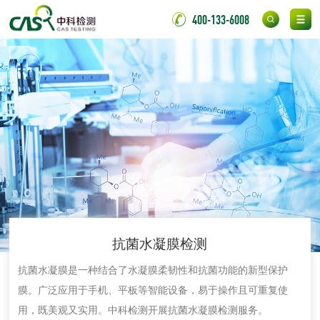
氯丁胶粘剂检测
通用型氯丁胶检测
400-133-6008
阻燃型氯丁胶检测
耐高温型氯丁胶检
测
无底纸冷裱膜压敏
BOPP压敏胶粘带检
胶粘带检测
测
室温固化（硫化）
氟硅密封胶检测
金属
金属材料质量检测
金属硬度测试
抗菌水凝膜检测
金属材料检测
喷嘴检测
抗菌水凝膜是一种结合了水凝膜柔韧性和抗菌功能的新型保护
膜。广泛应用于手机、平板等智能设备，易于操作且可重复使
保险柜检测
气弹簧检测
用，既美观又实用。中科检测开展抗菌水凝膜检测服务。