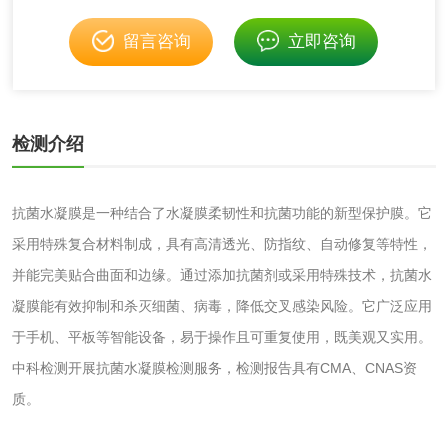
伸缩警棍检测
留言咨询
立即咨询
非金属材料
脱硫石膏检测
镀膜抗菌玻璃检测
检测介绍
光触媒检测
抗菌水凝膜是一种结合了水凝膜柔韧性和抗菌功能的新型保护膜。它
采用特殊复合材料制成，具有高清透光、防指纹、自动修复等特性，
并能完美贴合曲面和边缘。通过添加抗菌剂或采用特殊技术，抗菌水
消毒产品
凝膜能有效抑制和杀灭细菌、病毒，降低交叉感染风险。它广泛应用
于手机、平板等智能设备，易于操作且可重复使用，既美观又实用。
成分分析配方研发
驱蚊检测
中科检测开展抗菌水凝膜检测服务，检测报告具有CMA、CNAS资
质。
防霉检测
霉菌污染分析