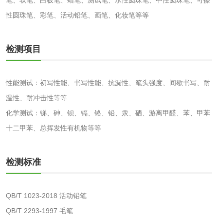
性圆珠笔、彩笔、活动铅笔、画笔、化妆笔等等
检测项目
水处理剂
水处理药剂检测
聚丙烯酰胺检测
性能测试：初写性能、书写性能、抗漏性、笔头强度、间歇书写、耐
温性、耐冲击性等等
工业乳状氢氧化钙
铝酸钙检测
化学测试：锑、砷、钡、镉、铬、铅、汞、硒、游离甲醛、苯、甲苯
检测
十二甲苯、总挥发性有机物等等
三氯异氰尿酸检测
磷酸二氢铵检测
碳酸钙检测
检测标准
活性炭
QB/T 1023-2018 活动铅笔
QB/T 2293-1997 毛笔
活性炭检测
煤质颗粒活性炭检