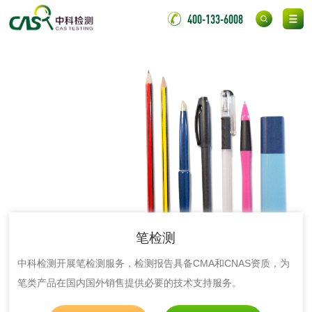
400-133-6008
消毒产品
成分分析配方研发
驱蚊检测
防霉检测
霉菌污染分析
消毒产品备案
防螨除螨检测
微生物检测
笔检测
中科检测开展笔检测服务，检测报告具备CMA和CNAS资质，为
化妆品
笔类产品在国内国外销售提供必要的技术支持服务。
化妆品毒理试验
化妆品毒理测试