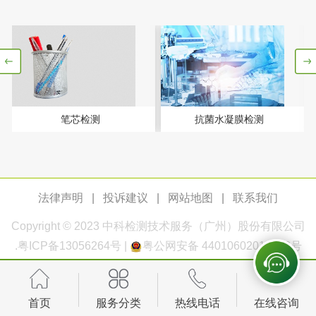
陶瓷颜料检测
油墨成分分析
玻璃画颜料检测
儿童水粉画颜料检
测
水性印刷油墨检测
笔芯检测
抗菌水凝膜检测
油品
油品检测
润滑油检测
法律声明
|
投诉建议
|
网站地图
|
联系我们
生物柴油检测
生物质燃料检测
Copyright © 2023
中科检测
技术服务（广州）股份有限公司
防冻液检测
润滑油运动粘度检
.
粤ICP备13056264号
|
粤公网安备 44010602011168号
测
齿轮油检测
首页
服务分类
热线电话
在线咨询