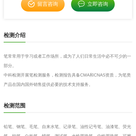
留言咨询
立即咨询
化妆品眼刺激试验
化妆品皮肤刺激试
验
化妆品急性经口毒
化妆品皮肤变态反
检测介绍
性试验
应试验
皮肤光变态反应试
笔常常用于学习或者工作场所，成为了人们日常生活中必不可少的一
验
日化产品
部分。
中科检测开展笔检测服务，检测报告具备CMA和CNAS资质，为笔类
洗衣液检测
洗涤剂检测
产品在国内国外销售提供必要的技术支持服务。
花露水检测
蚊香液检测
检测范围
清洗剂检测
日化产品毒理检测
铅笔、钢笔、毛笔、自来水笔、记录笔、油性记号笔、油漆笔、荧光
洗手液检测
笔、软笔、白板笔、蜡笔、测试笔、水性圆珠笔、中性圆珠笔、可擦