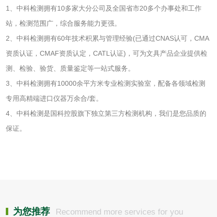
1、中科检测拥有10多家大分公司及全国省市20多个办事处和工作
站，检测范围广，综合服务能力更强。
化工试剂
2、中科检测拥有60年技术积累与管理经验(已通过CNAS认可，CMA
乳酸钠检测
消泡剂检测
资质认证，CMAF资质认定，CATL认证)，可为文具产品企业提供检
测、检验、验货、质量鉴定等一站式服务。
化工助剂检测
涂料助剂检测
3、中科检测拥有10000余平方米专业检测实验室，配备各领域检测
专用高精端进口仪器万余合/套。
化工原料检测
化学品检测
4、中科检测是国科控股旗下独立第三方检测机构，我们是您品质的
保证。
工业用氯化铵检测
颜料油墨
油墨检测
凹版油墨和柔印油
为您推荐
墨检测
Recommend more services for you